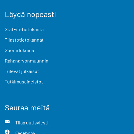
Löydä nopeasti
StatFin-tietokanta
Tilastotietokannat
Suomi lukuina
Rahanarvonmuunnin
Tulevat julkaisut
Tutkimusaineistot
Seuraa meitä
Tilaa uutisviesti
Facebook