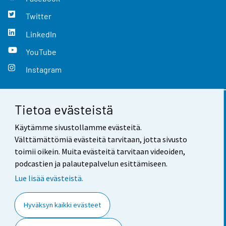
Twitter
LinkedIn
YouTube
Instagram
Tietoa evästeistä
Yhteystiedot
Käytämme sivustollamme evästeitä.
Palaute
Välttämättömiä evästeitä tarvitaan, jotta sivusto
toimii oikein. Muita evästeitä tarvitaan videoiden,
Käyttöehdot
podcastien ja palautepalvelun esittämiseen.
Tietosuoja
Lue lisää evästeistä.
Saavutettavuus
Hyväksyn kaikki evästeet
Tietoa sivustosta