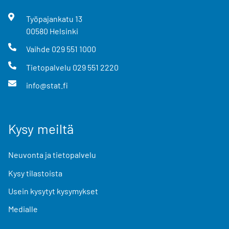
Työpajankatu
13
00580
Helsinki
Vaihde
029 551 1000
Tietopalvelu
029 551 2220
info@stat.fi
Kysy meiltä
Neuvonta ja tietopalvelu
Kysy tilastoista
Usein kysytyt kysymykset
Medialle