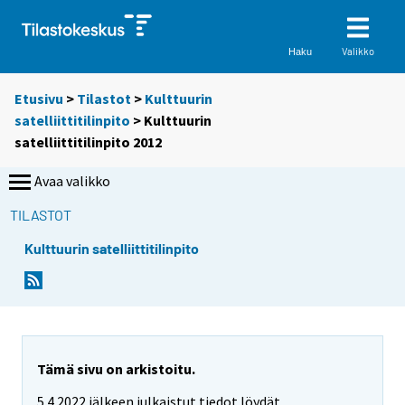
Valikko
Haku
Etusivu
>
Tilastot
>
Kulttuurin
satelliittitilinpito
> Kulttuurin
satelliittitilinpito 2012
Avaa valikko
TILASTOT
Kulttuurin satelliittitilinpito
Tämä sivu on arkistoitu.
5.4.2022 jälkeen julkaistut tiedot löydät