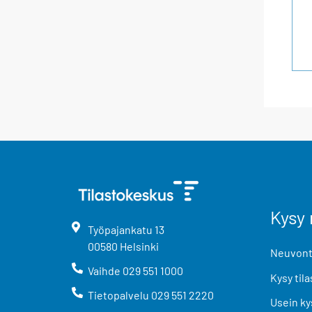
Kysy 
Työpajankatu
13
00580
Helsinki
Neuvonta
Vaihde
029 551 1000
Kysy tila
Tietopalvelu
029 551 2220
Usein ky