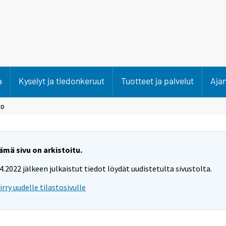
a
Kyselyt ja tiedonkeruut
Tuotteet ja palvelut
Aja
to
ämä sivu on arkistoitu.
.4.2022 jälkeen julkaistut tiedot löydät uudistetulta sivustolta.
iirry uudelle tilastosivulle