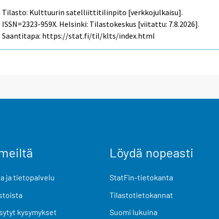
Tilasto: Kulttuurin satelliittitilinpito [verkkojulkaisu].
ISSN=2323-959X. Helsinki: Tilastokeskus [viitattu: 7.8.2026].
Saantitapa: https://stat.fi/til/klts/index.html
meiltä
Löydä nopeasti
 ja tietopalvelu
StatFin-tietokanta
stoista
Tilastotietokannat
sytyt kysymykset
Suomi lukuina