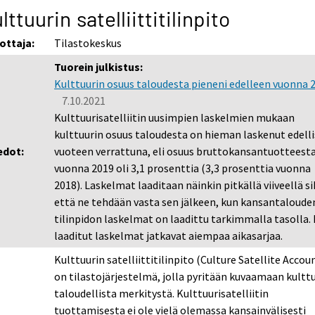
lttuurin satelliittitilinpito
ottaja:
Tilastokeskus
Tuorein julkistus:
Kulttuurin osuus taloudesta pieneni edelleen vuonna 
7.10.2021
Kulttuurisatelliitin uusimpien laskelmien mukaan
kulttuurin osuus taloudesta on hieman laskenut edell
edot:
vuoteen verrattuna, eli osuus bruttokansantuotteest
vuonna 2019 oli 3,1 prosenttia (3,3 prosenttia vuonna
2018). Laskelmat laaditaan näinkin pitkällä viiveellä si
että ne tehdään vasta sen jälkeen, kun kansantaloude
tilinpidon laskelmat on laadittu tarkimmalla tasolla.
laaditut laskelmat jatkavat aiempaa aikasarjaa.
Kulttuurin satelliittitilinpito (Culture Satellite Accou
on tilastojärjestelmä, jolla pyritään kuvaamaan kultt
taloudellista merkitystä. Kulttuurisatelliitin
tuottamisesta ei ole vielä olemassa kansainvälisesti