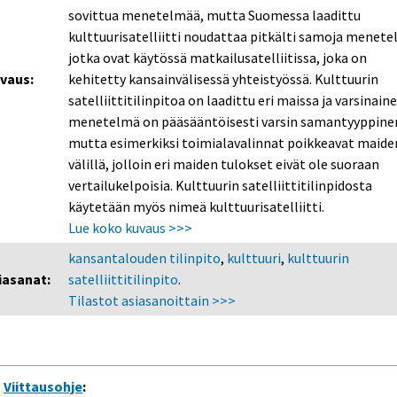
sovittua menetelmää, mutta Suomessa laadittu
kulttuurisatelliitti noudattaa pitkälti samoja menete
jotka ovat käytössä matkailusatelliitissa, joka on
vaus:
kehitetty kansainvälisessä yhteistyössä. Kulttuurin
satelliittitilinpitoa on laadittu eri maissa ja varsinain
menetelmä on pääsääntöisesti varsin samantyyppine
mutta esimerkiksi toimialavalinnat poikkeavat maide
välillä, jolloin eri maiden tulokset eivät ole suoraan
vertailukelpoisia. Kulttuurin satelliittitilinpidosta
käytetään myös nimeä kulttuurisatelliitti.
Lue koko kuvaus >>>
kansantalouden tilinpito
,
kulttuuri
,
kulttuurin
iasanat:
satelliittitilinpito
.
Tilastot asiasanoittain >>>
Viittausohje
: