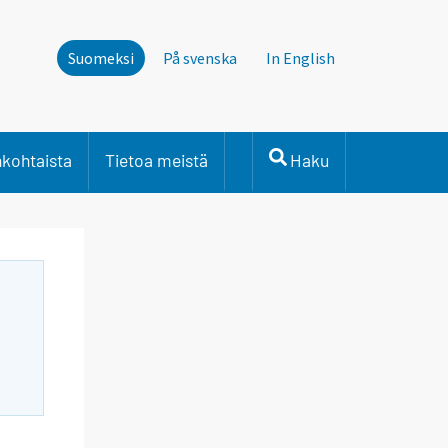
Suomeksi
På svenska
In English
nkohtaista
Tietoa meistä
Haku