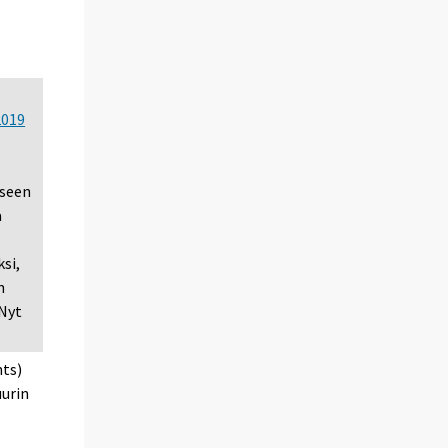
2019
iseen
a
ksi,
n
 Nyt
nts)
uurin