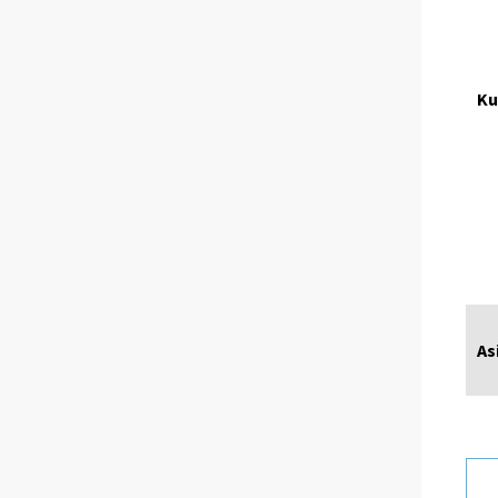
Ku
As