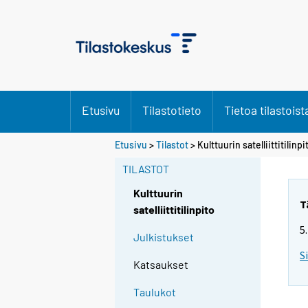
Etusivu
Tilastotieto
Tietoa tilastoist
Etusivu
>
Tilastot
> Kulttuurin satelliittitilinpi
TILASTOT
Kulttuurin
T
satelliittitilinpito
5
Julkistukset
S
Katsaukset
Taulukot