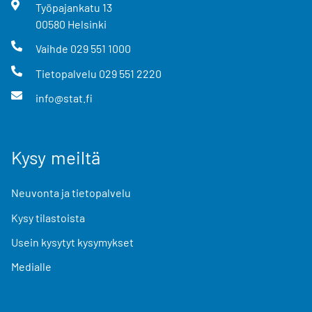
Työpajankatu
13
00580
Helsinki
Vaihde
029 551 1000
Tietopalvelu
029 551 2220
info@stat.fi
Kysy meiltä
Neuvonta ja tietopalvelu
Kysy tilastoista
Usein kysytyt kysymykset
Medialle