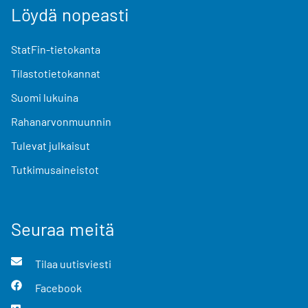
Löydä nopeasti
StatFin-tietokanta
Tilastotietokannat
Suomi lukuina
Rahanarvonmuunnin
Tulevat julkaisut
Tutkimusaineistot
Seuraa meitä
Tilaa uutisviesti
Facebook