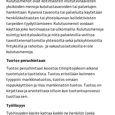
Kulutusmenot ovat kotimaisten insitutionaalisten
yksiköiden menoja kulutustavaroiden tai palvelujen
hankintaan. Kyseisiä tavaroita tai palveluita käytetään
henkilökohtaisten tai yhteiskunnan kollektiivisten
tarpeiden tyydyttämiseen. Kulutusmenot voidaan
käyttää joko kotimaassa tai ulkomailla. Kulutusmenoja
esiintyy kotitalouksilla ja niitä palvelevilla voittoa
tavoittelemattomilla yhteisöillä sekä julkisyhteisöillä.
Yrityksillä ja rahoitus- ja vakuutuslaitoksilla ei ole
kulutusmenoja.
Tuotos perushintaan
Tuotos perushintaan koostuu tilinpitojakson aikana
tuotetuista tuotteista. Tuotos eritellään kolmeen
tyyppiin: markkinatuotos, tuotos omaan
loppukäyttöön ja muu markkinaton tuotos. Tuotos on
kirjattava ja arvotettava silloin kun tuotantoprosessi
tuottaa sen.
Työllisyys
Työllisyyden käsite kattaa kaikki ne henkilöt (sekä