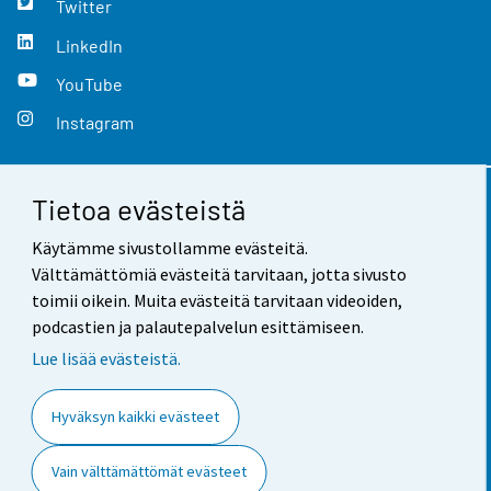
Twitter
LinkedIn
YouTube
Instagram
Tietoa evästeistä
Yhteystiedot
Käytämme sivustollamme evästeitä.
Palaute
Välttämättömiä evästeitä tarvitaan, jotta sivusto
toimii oikein. Muita evästeitä tarvitaan videoiden,
Käyttöehdot
podcastien ja palautepalvelun esittämiseen.
Tietosuoja
Lue lisää evästeistä.
Saavutettavuus
Hyväksyn kaikki evästeet
Tietoa sivustosta
Vain välttämättömät evästeet
Evästeasetukset