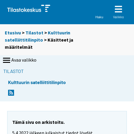
Valikko
Haku
Etusivu
>
Tilastot
>
Kulttuurin
satelliittitilinpito
> Käsitteet ja
määritelmät
Avaa valikko
TILASTOT
Kulttuurin satelliittitilinpito
Tämä sivu on arkistoitu.
5.4.2022 jälkeen julkaistut tiedot löydät