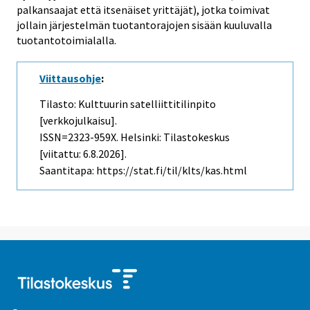
palkansaajat että itsenäiset yrittäjät), jotka toimivat
jollain järjestelmän tuotantorajojen sisään kuuluvalla
tuotantotoimialalla.
Viittausohje
:
Tilasto: Kulttuurin satelliittitilinpito
[verkkojulkaisu].
ISSN=2323-959X. Helsinki: Tilastokeskus
[viitattu: 6.8.2026].
Saantitapa: https://stat.fi/til/klts/kas.html