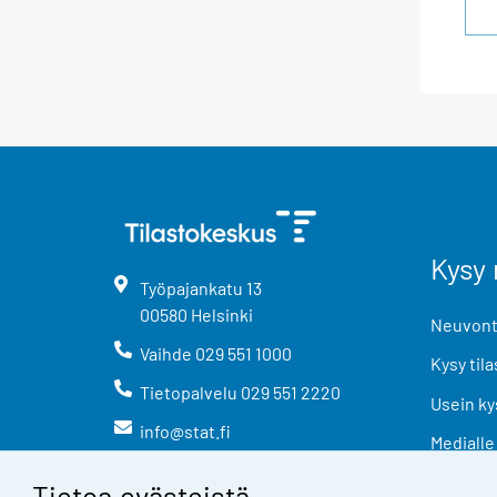
Kysy 
Työpajankatu
13
00580
Helsinki
Neuvonta
Vaihde
029 551 1000
Kysy tila
Tietopalvelu
029 551 2220
Usein ky
info@stat.fi
Medialle
Tietoa evästeistä