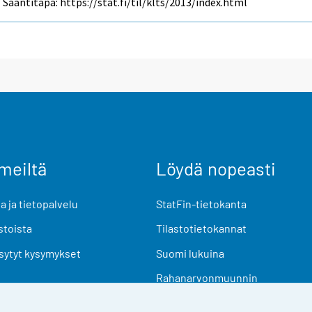
Saantitapa: https://stat.fi/til/klts/2013/index.html
meiltä
Löydä nopeasti
 ja tietopalvelu
StatFin-tietokanta
stoista
Tilastotietokannat
sytyt kysymykset
Suomi lukuina
Rahanarvonmuunnin
Tulevat julkaisut