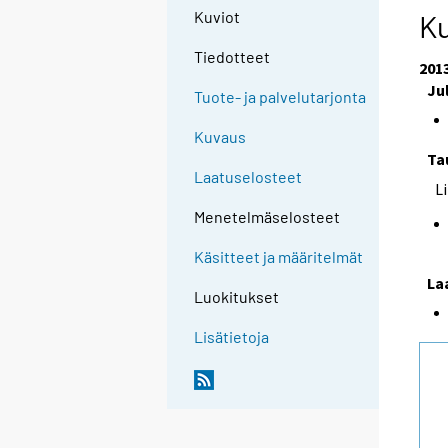
Kuviot
Ku
Tiedotteet
201
Ju
Tuote- ja palvelutarjonta
Kuvaus
Ta
Laatuselosteet
L
Menetelmäselosteet
Käsitteet ja määritelmät
La
Luokitukset
Lisätietoja