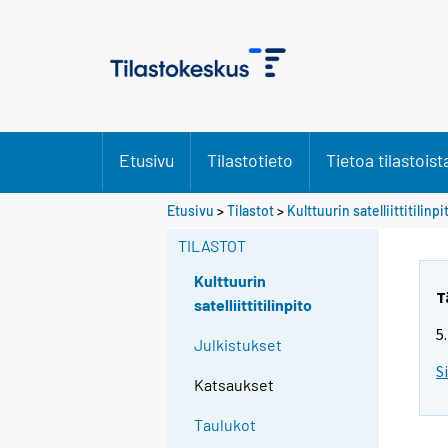
Etusivu
Tilastotieto
Tietoa tilastoist
Etusivu
>
Tilastot
>
Kulttuurin satelliittitilinpi
TILASTOT
Kulttuurin
T
satelliittitilinpito
5
Julkistukset
S
Katsaukset
Taulukot