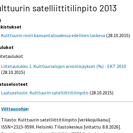
lttuurin satelliittitilinpito 2013
3
lkistukset
Kulttuurin rooli kansantaloudessa edelleen laskeva
(28.10.2015)
ulukot
iitetaulukot
Liitetaulukko 1. Kulttuurialojen arvonlisäykset (%) - EKT 2010
(28.10.2015)
atuselosteet
Laatuseloste: Kulttuurin satelliittitilinpito
(28.10.2015)
Viittausohje
:
Tilasto: Kulttuurin satelliittitilinpito [verkkojulkaisu].
ISSN=2323-959X. Helsinki: Tilastokeskus [viitattu: 8.8.2026].