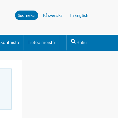
Suomeksi
På svenska
In English
nkohtaista
Tietoa meistä
Haku