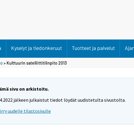
a
Kyselyt ja tiedonkeruut
Tuotteet ja palvelut
Aja
to
> Kulttuurin satelliittitilinpito 2013
ämä sivu on arkistoitu.
.4.2022 jälkeen julkaistut tiedot löydät uudistetulta sivustolta.
iirry uudelle tilastosivulle