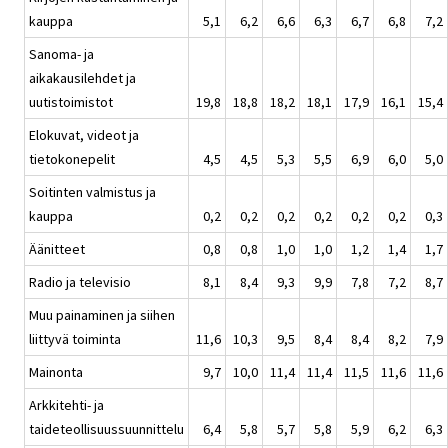
kauppa
5,1
6,2
6,6
6,3
6,7
6,8
7,2
Sanoma- ja
aikakausilehdet ja
uutistoimistot
19,8
18,8
18,2
18,1
17,9
16,1
15,4
Elokuvat, videot ja
tietokonepelit
4,5
4,5
5,3
5,5
6,9
6,0
5,0
Soitinten valmistus ja
kauppa
0,2
0,2
0,2
0,2
0,2
0,2
0,3
Äänitteet
0,8
0,8
1,0
1,0
1,2
1,4
1,7
Radio ja televisio
8,1
8,4
9,3
9,9
7,8
7,2
8,7
Muu painaminen ja siihen
liittyvä toiminta
11,6
10,3
9,5
8,4
8,4
8,2
7,9
Mainonta
9,7
10,0
11,4
11,4
11,5
11,6
11,6
Arkkitehti- ja
taideteollisuussuunnittelu
6,4
5,8
5,7
5,8
5,9
6,2
6,3