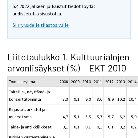
5.4.2022 jälkeen julkaistut tiedot löydät
uudistetulta sivustolta.
Siirry uudelle tilastosivulle
Liitetaulukko 1. Kulttuurialojen
arvonlisäykset (%) – EKT 2010
Toimialaryhmät
2008
2009
2010
2011
2012
2013
2014
Taiteilija-, näyttämö- ja
konserttitoiminta
8,3
9,1
9,0
8,6
8,9
10,2
10,4
Kirjastot, arkistot ja
museot yms.
4,7
5,1
5,5
5,7
5,7
6,2
5,9
Taide- ja antiikkiliikkeet
0,1
0,1
0,1
0,1
0,1
0,2
0,2
Kirjojen kustantaminen ja