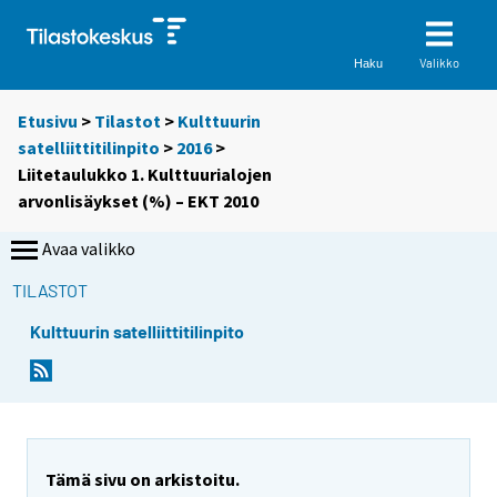
Valikko
Haku
Etusivu
>
Tilastot
>
Kulttuurin
satelliittitilinpito
>
2016
>
Liitetaulukko 1. Kulttuurialojen
arvonlisäykset (%) – EKT 2010
Avaa valikko
TILASTOT
Kulttuurin satelliittitilinpito
Tämä sivu on arkistoitu.