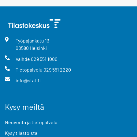
Työpajankatu
13
00580
Helsinki
Vaihde
029 551 1000
Tietopalvelu
029 551 2220
info@stat.fi
Kysy meiltä
Neuvonta ja tietopalvelu
Kysy tilastoista