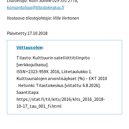
Lisätietoja: Katri Soinne 029 551 2778,
kansantalous@tilastokeskus.fi
Vastaava tilastojohtaja: Ville Vertanen
Päivitetty 17.10.2018
Viittausohje
:
Tilasto: Kulttuurin satelliittitilinpito
[verkkojulkaisu].
ISSN=2323-959X. 2016, Liitetaulukko 1.
Kulttuurialojen arvonlisäykset (%) – EKT 2010
. Helsinki: Tilastokeskus [viitattu: 6.8.2026].
Saantitapa:
https://stat.fi/til/klts/2016/klts_2016_2018-
10-17_tau_001_fi.html