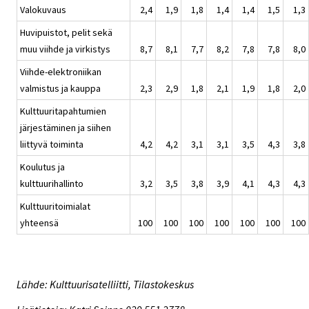
Valokuvaus
2,4
1,9
1,8
1,4
1,4
1,5
1,3
Huvipuistot, pelit sekä
muu viihde ja virkistys
8,7
8,1
7,7
8,2
7,8
7,8
8,0
Viihde-elektroniikan
valmistus ja kauppa
2,3
2,9
1,8
2,1
1,9
1,8
2,0
Kulttuuritapahtumien
järjestäminen ja siihen
liittyvä toiminta
4,2
4,2
3,1
3,1
3,5
4,3
3,8
Koulutus ja
kulttuurihallinto
3,2
3,5
3,8
3,9
4,1
4,3
4,3
Kulttuuritoimialat
yhteensä
100
100
100
100
100
100
100
Lähde: Kulttuurisatelliitti, Tilastokeskus