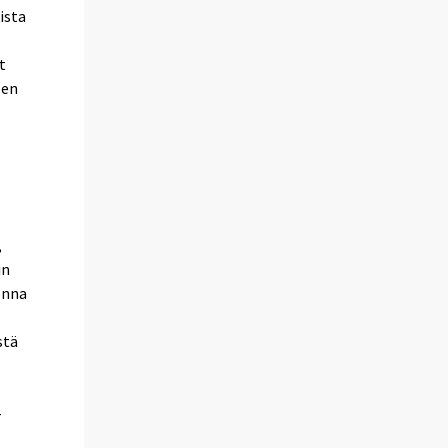
ista
t
sen
,
in
onna
stä
-