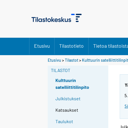
Etusivu
Tilastotieto
Tietoa tilastoist
Y
Y
Etusivu
>
Tilastot
>
Kulttuurin satelliittitilinpi
o
o
u
u
TILASTOT
a
a
r
r
Kulttuurin
e
e
T
satelliittitilinpito
m
m
5
o
o
Julkistukset
v
v
S
i
i
Katsaukset
n
n
g
g
Taulukot
t
t
Julk