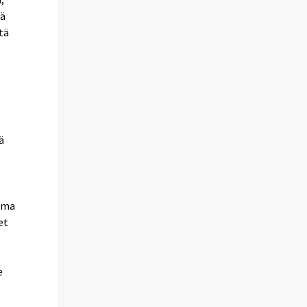
lä
tä
ä
ama
et
e