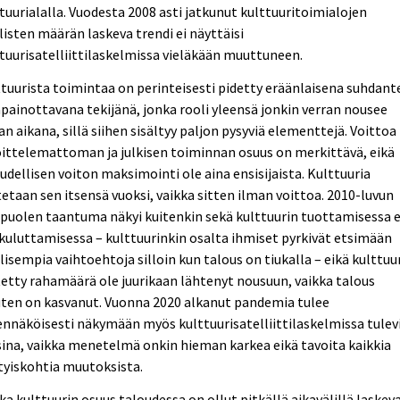
tuurialalla. Vuodesta 2008 asti jatkunut kulttuuritoimialojen
listen määrän laskeva trendi ei näyttäisi
tuurisatelliittilaskelmissa vieläkään muuttuneen.
tuurista toimintaa on perinteisesti pidetty eräänlaisena suhdant
painottavana tekijänä, jonka rooli yleensä jonkin verran nousee
n aikana, sillä siihen sisältyy paljon pysyviä elementtejä. Voittoa
ittelemattoman ja julkisen toiminnan osuus on merkittävä, eikä
udellisen voiton maksimointi ole aina ensisijaista. Kulttuuria
etaan sen itsensä vuoksi, vaikka sitten ilman voittoa. 2010-luvun
puolen taantuma näkyi kuitenkin sekä kulttuurin tuottamisessa 
kuluttamisessa – kulttuurinkin osalta ihmiset pyrkivät etsimään
lisempia vaihtoehtoja silloin kun talous on tiukalla – eikä kulttuu
etty rahamäärä ole juurikaan lähtenyt nousuun, vaikka talous
ten on kasvanut. Vuonna 2020 alkanut pandemia tulee
nnäköisesti näkymään myös kulttuurisatelliittilaskelmissa tulev
ina, vaikka menetelmä onkin hieman karkea eikä tavoita kaikkia
tyiskohtia muutoksista.
ka kulttuurin osuus taloudessa on ollut pitkällä aikavälillä laskeva