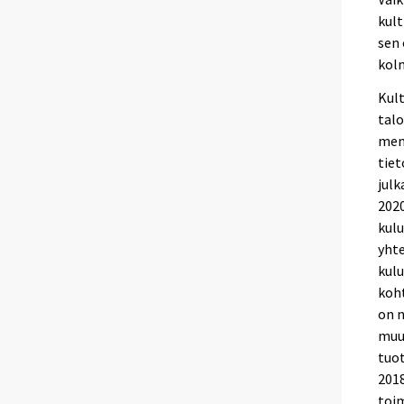
kult
sen 
kol
Kult
talo
men
tiet
julk
2020
kulu
yhte
kul
koht
on n
muut
tuot
2018
toim