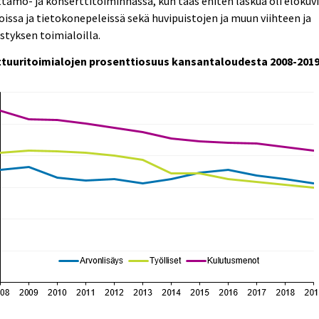
tämö- ja konserttitoiminnassa, kun taas eniten laskua oli elokuvi
oissa ja tietokonepeleissä sekä huvipuistojen ja muun viihteen ja
istyksen toimialoilla.
ttuuritoimialojen prosenttiosuus kansantaloudesta 2008-201