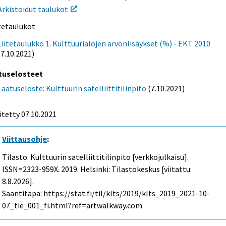
Arkistoidut taulukot
itetaulukot
Liitetaulukko 1. Kulttuurialojen arvonlisäykset (%) - EKT 2010
(7.10.2021)
tuselosteet
Laatuseloste: Kulttuurin satelliittitilinpito
(7.10.2021)
itetty 07.10.2021
Viittausohje
:
Tilasto: Kulttuurin satelliittitilinpito [verkkojulkaisu].
ISSN=2323-959X. 2019. Helsinki: Tilastokeskus [viitattu:
8.8.2026].
Saantitapa: https://stat.fi/til/klts/2019/klts_2019_2021-10-
07_tie_001_fi.html?ref=artwalkway.com