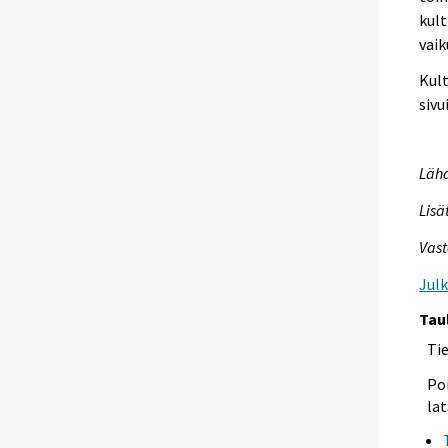
kult
vaik
Kult
sivu
Lähd
Lisä
Vast
Jul
Tau
Ti
Poi
lat