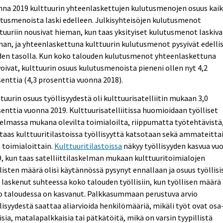
na 2019 kulttuurin yhteenlaskettujen kulutusmenojen osuus kaik
tusmenoista laski edelleen. Julkisyhteisöjen kulutusmenot
tuuriin nousivat hieman, kun taas yksityiset kulutusmenot laskiva
an, ja yhteenlaskettuna kulttuurin kulutusmenot pysyivät edelli
den tasolla. Kun koko talouden kulutusmenot yhteenlaskettuna
oivat, kulttuurin osuus kulutusmenoista pieneni ollen nyt 4,2
enttia (4,3 prosenttia vuonna 2018).
tuurin osuus työllisyydestä oli kulttuurisatelliitin mukaan 3,0
enttia vuonna 2019. Kulttuurisatelliitissa huomioidaan työlliset
elmassa mukana olevilta toimialoilta, riippumatta työtehtävistä
taas kulttuuritilastoissa työllisyyttä katsotaan sekä ammateitta
 toimialoittain.
Kulttuuritilastoissa
näkyy työllisyyden kasvua vu
, kun taas satelliittilaskelman mukaan kulttuuritoimialojen
listen määrä olisi käytännössä pysynyt ennallaan ja osuus työllisi
i laskenut suhteessa koko talouden työllisiin, kun työllisen määrä
o taloudessa on kasvanut. Palkkasummaan perustuva arvio
lisyydestä saattaa aliarvioida henkilömääriä, mikäli työt ovat osa
isia, matalapalkkaisia tai pätkätöitä, mikä on varsin tyypillistä