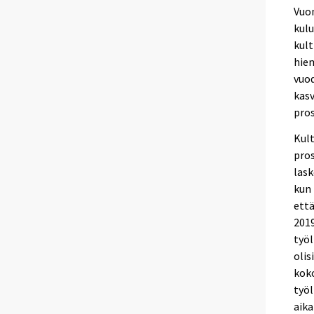
Vuon
kulu
kult
hiem
vuo
kasv
pros
Kult
pros
lask
kun 
että
2019
työl
olis
kok
työl
aika