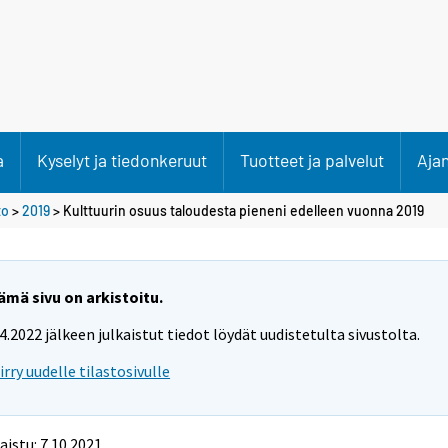
a
Kyselyt ja tiedonkeruut
Tuotteet ja palvelut
Aja
to
>
2019
> Kulttuurin osuus taloudesta pieneni edelleen vuonna 2019
ämä sivu on arkistoitu.
.4.2022 jälkeen julkaistut tiedot löydät uudistetulta sivustolta.
iirry uudelle tilastosivulle
aistu: 7.10.2021