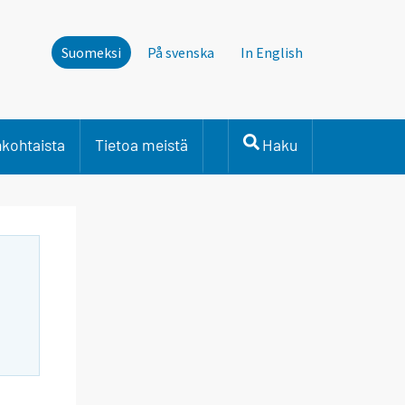
Suomeksi
På svenska
In English
nkohtaista
Tietoa meistä
Haku