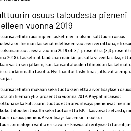
lttuurin osuus taloudesta pieneni
elleen vuonna 2019
tuurisatelliitin uusimpien laskelmien mukaan kulttuurin osuus
udesta on hieman laskenut edelliseen vuoteen verrattuna, eli osu
tokansantuotteesta vuonna 2019 oli 3,1 prosenttia (3,3 prosentt
na 2018). Laskelmat laaditaan näinkin pitkällä viiveellä siksi, ett
ään vasta sen jälkeen, kun kansantalouden tilinpidon laskelmat 
ittu tarkimmalla tasolla. Nyt laaditut laskelmat jatkavat aiempa
sarjaa.
tuurisatelliitin mukaan sekä tuotoksen että arvonlisäyksen osuu
stä oli hieman yli 3 prosenttia vuonna 2019. Käypähintaisesti
ottuna sekä kulttuurin tuotos että arvonlisäys pienenivät hieman
koko talouden tasolla sekä tuotos että BKT kasvoivat selvästi, ni
tuurin osuus pieneni. Arvonlisäys kuitenkin muuttui
tuuritoimialojen välillä eri tavoin – kasvua oli erityisesti taiteilija-