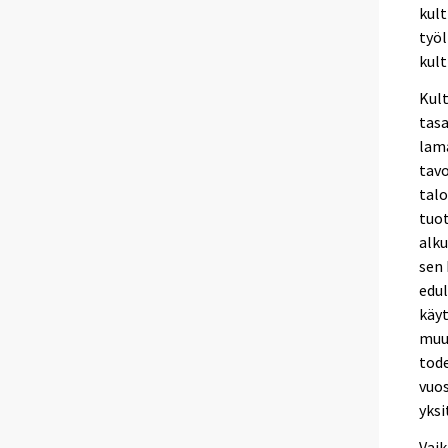
kult
työl
kult
Kult
tasa
lama
tavo
talo
tuot
alku
sen 
edul
käyt
muu
tode
vuos
yksi
Vaik