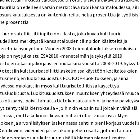
tuurilla on edelleen varsin merkittävä rooli kansantaloudessa, sil
osuus kulutuksesta on kuitenkin reilut neljä prosenttia ja työllisis
me prosenttia.
tuurin satelliittitilinpito on tilasto, joka kuvaa kulttuurin
udellista merkitystä kansantalouden tilinpidon käsitteitä ja
etelmiä hyödyntäen. Vuoden 2008 toimialaluokituksen mukaisia
oja on nyt julkaistu ESA2010 -menetelmän ja syksyllä 2019
aistujen aikasarjakorjausten mukaisina vuosilta 2008-2019. Syksyll
 otettiin kulttuurisatelliittilaskelmissa käyttöön kotitalouksien
tusmenojen luokitusuudistus ECOICOP-luokitukseen, ja siinä
ydessä muokattiin myös kulttuurisatelliitissa käytettyä
utusluokitusta. Luokitusuudistuksen muutoksen yhteydessä muut
a oli jäänyt päivittämättä tietokantatauluihin, ja nämä päivityks
yt tehty tällä kierroksella – joihinkin vuosiin tuli joitakin vähäisiä
oksia, mutta kokonaiskuvaan niillä ei ollut vaikutusta. Myös
oksen ja arvonlisäyksen laskennassa tehtiin pieni korjaus vuodell
 elokuvien, videoiden ja tietokonepelien osalta, jolloin tämän
ialaryhmän osuus kulttuurin sisällä hieman pieneni, mutta