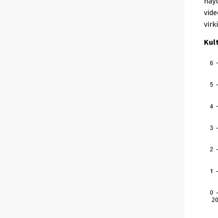
näyt
vide
virk
Kul