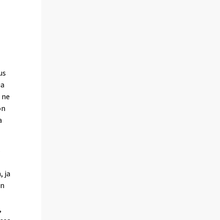
us
ia
ä ne
on
a
s
, ja
in
,