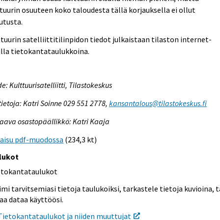
tuurin osuuteen koko taloudesta tällä korjauksella ei ollut
utusta.
tuurin satelliittitilinpidon tiedot julkaistaan tilaston internet-
illa tietokantataulukkoina.
e: Kulttuurisatelliitti, Tilastokeskus
tietoja: Katri Soinne 029 551 2778,
kansantalous@tilastokeskus.fi
aava osastopäällikkö: Katri Kaaja
kaisu pdf-muodossa
(234,3 kt)
lukot
etokantataulukot
mi tarvitsemiasi tietoja taulukoiksi, tarkastele tietoja kuvioina, t
aa dataa käyttöösi.
Tietokantataulukot ja niiden muuttujat