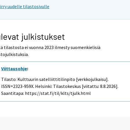
iirry uudelle tilastosivulle
levat julkistukset
ä tilastosta ei vuonna 2023 ilmesty suomenkielisiä
stojulkistuksia.
Viittausohje
:
Tilasto: Kulttuurin satelliittitilinpito [verkkojulkaisu].
ISSN=2323-959X. Helsinki: Tilastokeskus [viitattu: 8.8.2026].
Saantitapa: https://stat.fi/til/klts/tjulk.html