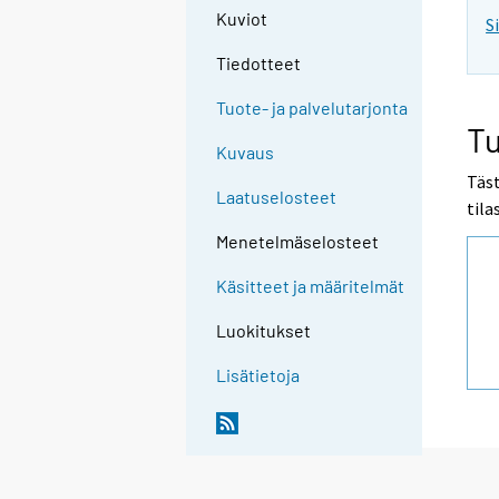
Kuviot
S
Tiedotteet
Tuote- ja palvelutarjonta
Tu
Kuvaus
Täst
Laatuselosteet
tila
Menetelmäselosteet
Käsitteet ja määritelmät
Luokitukset
Lisätietoja