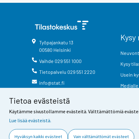
Kysy 
Työpajankatu
13
00580
Helsinki
Neuvonta
Vaihde
029 551 1000
Kysy tila
Tietopalvelu
029 551 2220
Usein ky
info@stat.fi
Medialle
Tietoa evästeistä
Käytämme sivustollamme evästeitä. Välttämättömiä evästeitä t
Lue lisää evästeistä.
Yhteystiedot
Palaute
Hyväksyn kaikki evästeet
Vain välttämättömät evästeet