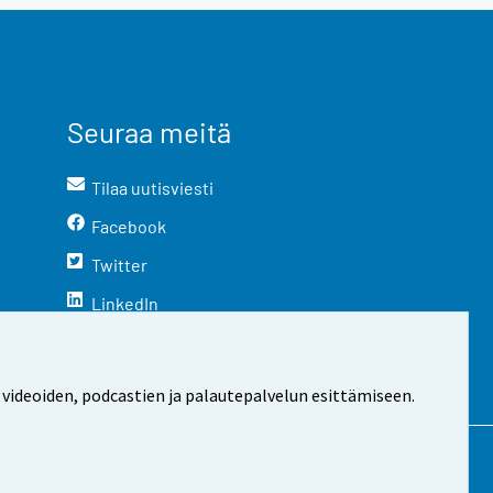
Seuraa meitä
Tilaa uutisviesti
Facebook
Twitter
LinkedIn
YouTube
Instagram
 videoiden, podcastien ja palautepalvelun esittämiseen.
stosta
Evästeasetukset