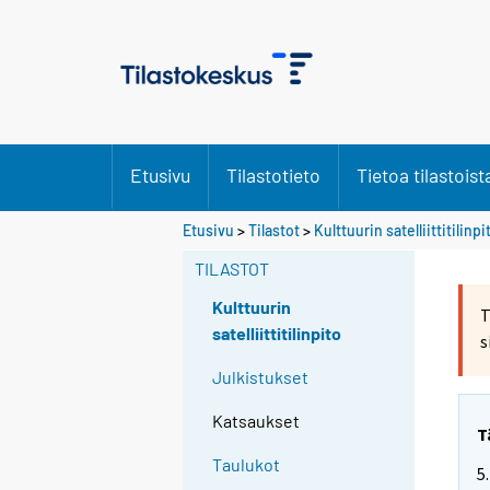
Etusivu
Tilastotieto
Tietoa tilastoist
Etusivu
>
Tilastot
>
Kulttuurin satelliittitilinpi
TILASTOT
Kulttuurin
T
satelliittitilinpito
s
Julkistukset
Katsaukset
T
Taulukot
5