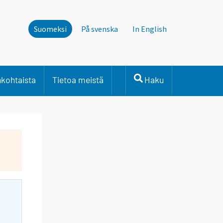
Suomeksi
På svenska
In English
nkohtaista
Tietoa meistä
Haku