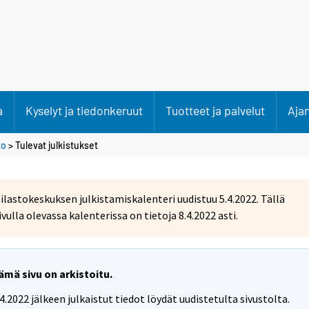
a
Kyselyt ja tiedonkeruut
Tuotteet ja palvelut
Aja
to
> Tulevat julkistukset
ilastokeskuksen julkistamiskalenteri uudistuu 5.4.2022. Tällä
ivulla olevassa kalenterissa on tietoja 8.4.2022 asti.
ämä sivu on arkistoitu.
.4.2022 jälkeen julkaistut tiedot löydät uudistetulta sivustolta.