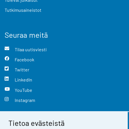
Tutkimusaineistot
Seuraa meitä
Tilaa uutisviesti
Facebook
Twitter
LinkedIn
YouTube
Instagram
Tietoa evästeistä
Yhteystiedot