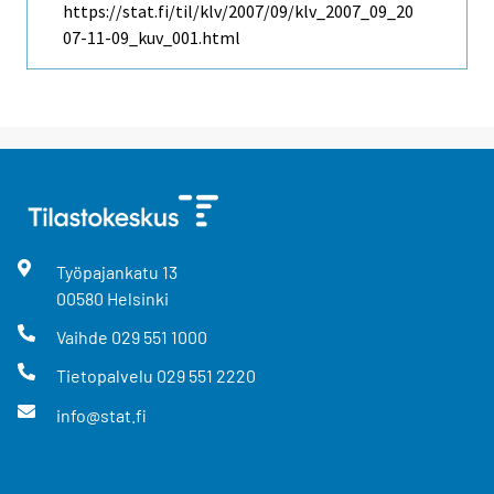
https://stat.fi/til/klv/2007/09/klv_2007_09_20
07-11-09_kuv_001.html
Työpajankatu
13
00580
Helsinki
Vaihde
029 551 1000
Tietopalvelu
029 551 2220
info@stat.fi