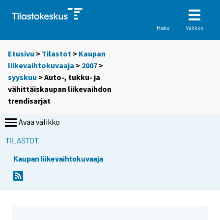
Valikko
Haku
Etusivu
>
Tilastot
>
Kaupan
liikevaihtokuvaaja
>
2007
>
syyskuu
> Auto-, tukku- ja
vähittäiskaupan liikevaihdon
trendisarjat
Avaa valikko
TILASTOT
Kaupan liikevaihtokuvaaja