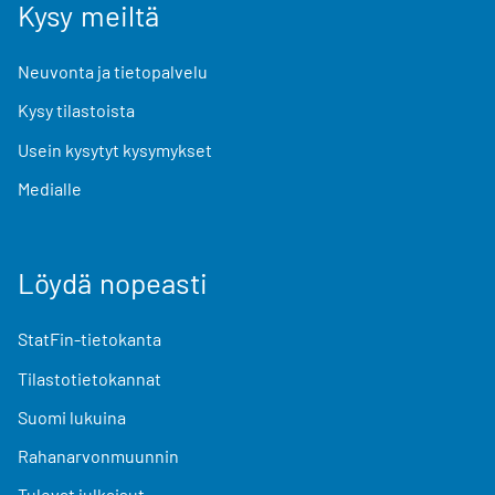
Kysy meiltä
Neuvonta ja tietopalvelu
Kysy tilastoista
Usein kysytyt kysymykset
Medialle
Löydä nopeasti
StatFin-tietokanta
Tilastotietokannat
Suomi lukuina
Rahanarvonmuunnin
Tulevat julkaisut