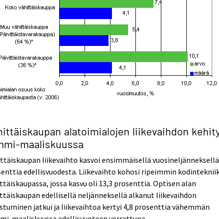
ittäiskaupan alatoimialojen liikevaihdon kehit
mmi-maaliskuussa
ttäiskaupan liikevaihto kasvoi ensimmäisellä vuosineljänneksellä
enttia edellisvuodesta. Liikevaihto kohosi ripeimmin kodinteknii
ttäiskaupassa, jossa kasvu oli 13,3 prosenttia. Optisen alan
ttäiskaupan edellisellä neljänneksellä alkanut liikevaihdon
stuminen jatkui ja liikevaihtoa kertyi 4,8 prosenttia vähemmän
mi-maaliskuussa edellisvuoteen verrattuna.