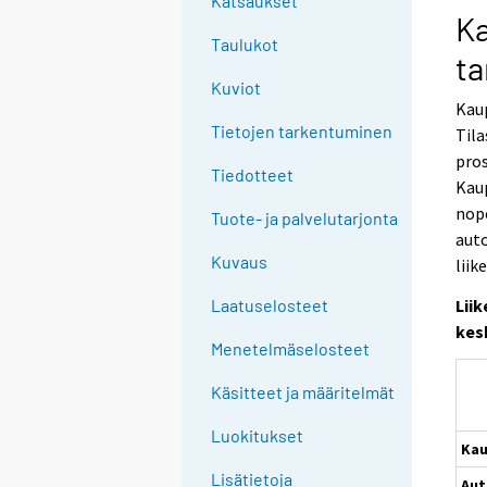
Katsaukset
Ka
Taulukot
t
Kuviot
Kaup
Tietojen tarkentuminen
Til
pros
Tiedotteet
Kaup
nop
Tuote- ja palvelutarjonta
auto
Kuvaus
liik
Lii
Laatuselosteet
kes
Menetelmäselosteet
Käsitteet ja määritelmät
Luokitukset
Kau
Lisätietoja
Au