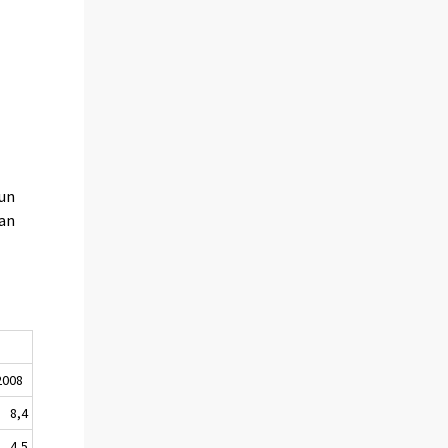
uun
pan
2008
8,4
4,5