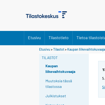
Etusivu
Tilastotieto
Tietoa tilastoist
Etusivu
>
Tilastot
>
Kaupan liikevaihtokuvaaja
TILASTOT
Kaupan
T
liikevaihtokuvaaja
5
Muutoksia tässä
tilastossa
S
Julkistukset