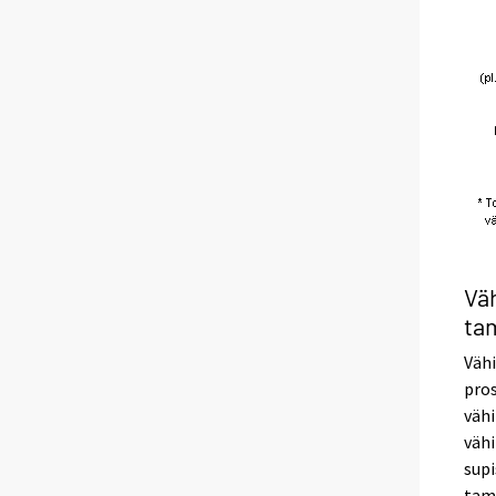
Väh
ta
Vähi
pros
vähi
vähi
supi
tam