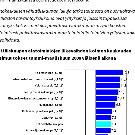
stokeskuksen vähittäiskaupan lukuja tarkasteltaessa on huomioitava
 tilaston havaintoyksikköinä ovat yritykset ja joissain tapauksissa
ialayksiköt. Esimerkiksi päivittäistavarakaupan myynti koostuu
oimisesti päivittäistavarakaupan toimialalla toimivien yritysten kok
evaihdosta.
ittäiskaupan alatoimialojen liikevaihdon kolmen kuukauden
simuutokset tammi-maaliskuun 2008 välisenä aikana