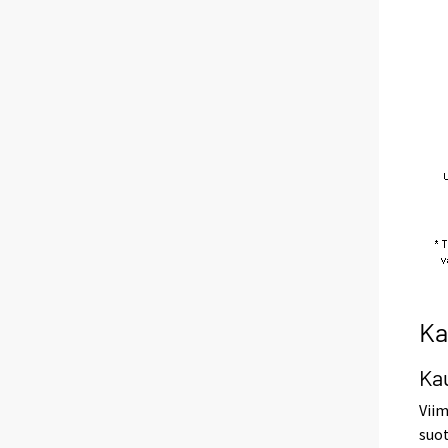
Ka
Ka
Viim
suot