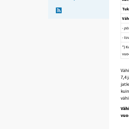
Tu
Väh
- p
- t
*) 
vuo
Väh
7,4 
jatk
kuin
vähi
Väh
vuo