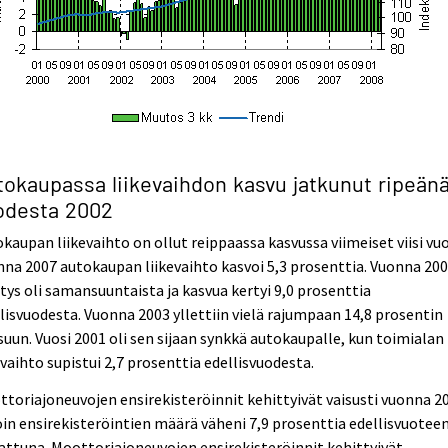
tokaupassa liikevaihdon kasvu jatkunut ripeän
odesta 2002
kaupan liikevaihto on ollut reippaassa kasvussa viimeiset viisi vu
na 2007 autokaupan liikevaihto kasvoi 5,3 prosenttia. Vuonna 20
tys oli samansuuntaista ja kasvua kertyi 9,0 prosenttia
lisvuodesta. Vuonna 2003 yllettiin vielä rajumpaan 14,8 prosentin
uun. Vuosi 2001 oli sen sijaan synkkä autokaupalle, kun toimialan
evaihto supistui 2,7 prosenttia edellisvuodesta.
toriajoneuvojen ensirekisteröinnit kehittyivät vaisusti vuonna 2
oin ensirekisteröintien määrä väheni 7,9 prosenttia edellisvuotee
attuna. Moottoriajoneuvojen ensirekisteröinnit kehittyivät