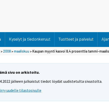
a
Kyselyt ja tiedonkeruut
Tuotteet ja palvelut
Aja
>
2008
>
maaliskuu
> Kaupan myynti kasvoi 8,4 prosenttia tammi-maali
ämä sivu on arkistoitu.
.4.2022 jälkeen julkaistut tiedot löydät uudistetulta sivustolta.
iirry uudelle tilastosivulle