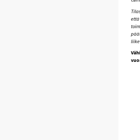
Tila
että
toim
päät
liik
Väh
vuo