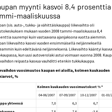
upan myynti kasvoi 8,4 prosenttia
ammi-maaliskuussa
an (sis. auto-, tukku- ja vähittäiskauppa) liikevaihto oli
astokeskuksen mukaan vuoden 2008 tammi-maaliskuussa 8,4
enttia suurempi kuin vastaavana ajanjaksona vuotta aiemmin.
an liikevaihto kasvoi vuoden ensimmäisellä neljänneksellä
eammin kuin edeltävänä neljänneksenä. Liikevaihto kääntyi kasv
kaupassa, kun uusi autoverolaki astui voimaan vuonna 2008. Kau
evaihdon reipasta kasvua vauhditti etenkin tukkukauppa.
kevaihdon vuosimuutos kaupan eri aloilla, kolmen kuukauden
kiarvot, %
Kolmen kuukauden vuosimuutokset % *
04-06/2007
07-09/2007
10-12/2007
01-03/
ppa yhteensä
7,0
6,3
6,7
tokauppa
7,8
7,6
-3,6