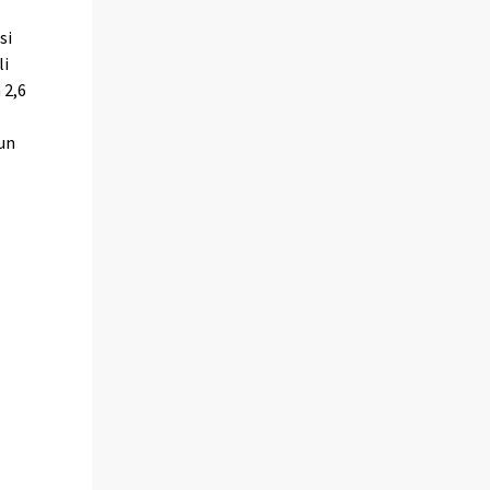
si
li
 2,6
kun