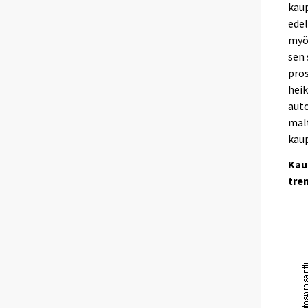
kaup
edel
myös
sen 
pros
heik
auto
malt
kaup
Kau
tre