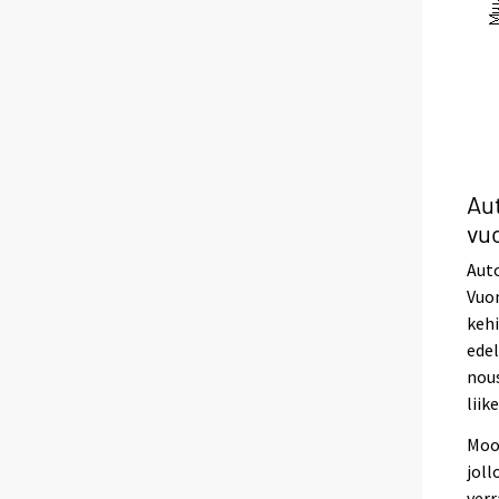
Au
vu
Auto
Vuon
kehi
edel
nous
liik
Moot
joll
verr