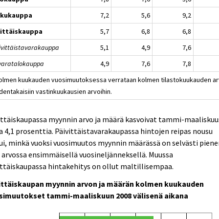
kkukauppa
7,2
5,6
9,2
ittäiskauppa
5,7
6,8
6,8
äivittäistavarakauppa
5,1
4,9
7,6
avaratalokauppa
4,9
7,6
7,8
Kolmen kuukauden vuosimuutoksessa verrataan kolmen tilastokuukauden ar
dentakaisiin vastinkuukausien arvoihin.
ittäiskaupassa myynnin arvo ja määrä kasvoivat tammi-maaliskuu
ja 4,1 prosenttia. Päivittäistavarakaupassa hintojen reipas nousu
ui, minkä vuoksi vuosimuutos myynnin määrässä on selvästi pien
 arvossa ensimmäisellä vuosineljänneksellä. Muussa
ttäiskaupassa hintakehitys on ollut maltillisempaa.
ittäiskaupan myynnin arvon ja määrän kolmen kuukauden
simuutokset tammi-maaliskuun 2008 välisenä aikana