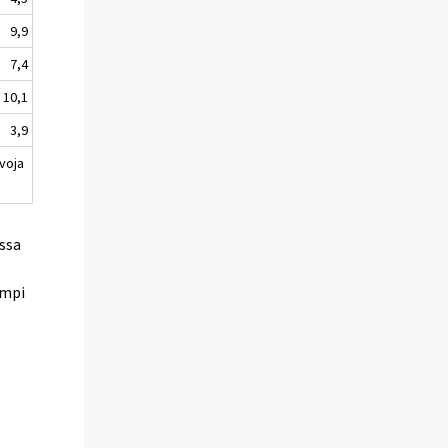
9,9
7,4
10,1
3,9
voja
ssa
empi