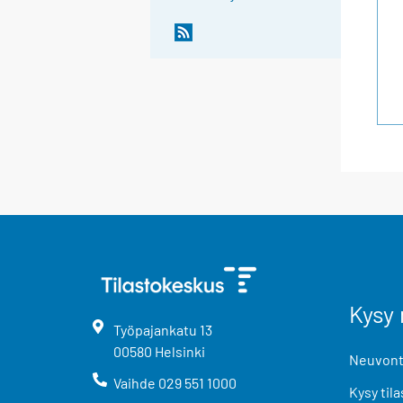
Kysy 
Työpajankatu
13
00580
Helsinki
Neuvonta
Vaihde
029 551 1000
Kysy tila