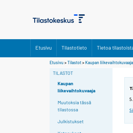
Etusivu
Tilastotieto
Tietoa tilastoist
Etusivu
>
Tilastot
>
Kaupan liikevaihtokuvaaja
TILASTOT
Kaupan
T
liikevaihtokuvaaja
5
Muutoksia tässä
tilastossa
S
Julkistukset