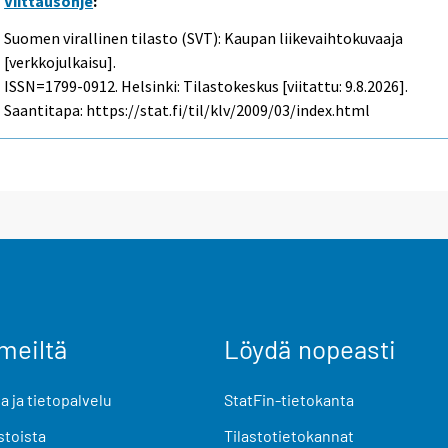
Viittausohje
:
Suomen virallinen tilasto (SVT): Kaupan liikevaihtokuvaaja
[verkkojulkaisu].
ISSN=1799-0912. Helsinki: Tilastokeskus [viitattu: 9.8.2026].
Saantitapa: https://stat.fi/til/klv/2009/03/index.html
meiltä
Löydä nopeasti
 ja tietopalvelu
StatFin-tietokanta
stoista
Tilastotietokannat