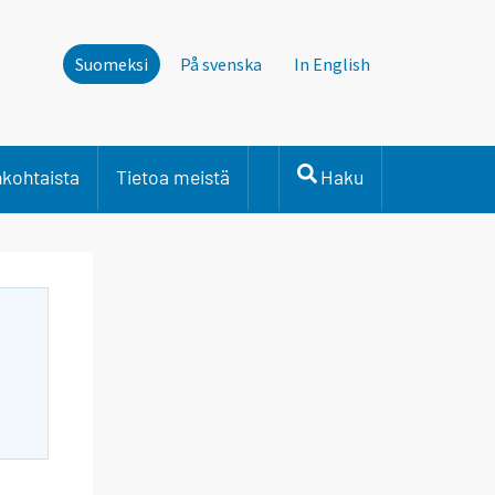
Suomeksi
På svenska
In English
nkohtaista
Tietoa meistä
Haku