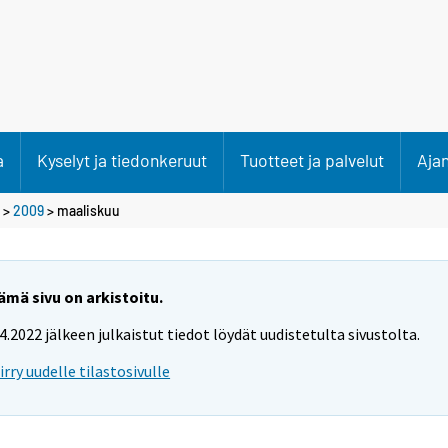
a
Kyselyt ja tiedonkeruut
Tuotteet ja palvelut
Aja
>
2009
>
maaliskuu
ämä sivu on arkistoitu.
.4.2022 jälkeen julkaistut tiedot löydät uudistetulta sivustolta.
iirry uudelle tilastosivulle