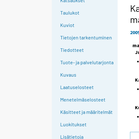
Katsaukset
Ka
Taulukot
m
Kuviot
200
Tietojen tarkentuminen
ma
Tiedotteet
J
Tuote- ja palvelutarjonta
Kuvaus
K
Laatuselosteet
Menetelmäselosteet
K
Käsitteet ja määritelmät
Luokitukset
Lisätietoja