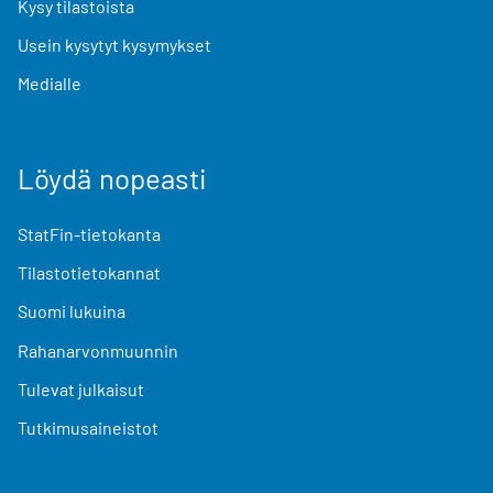
Kysy tilastoista
Usein kysytyt kysymykset
Medialle
Löydä nopeasti
StatFin-tietokanta
Tilastotietokannat
Suomi lukuina
Rahanarvonmuunnin
Tulevat julkaisut
Tutkimusaineistot