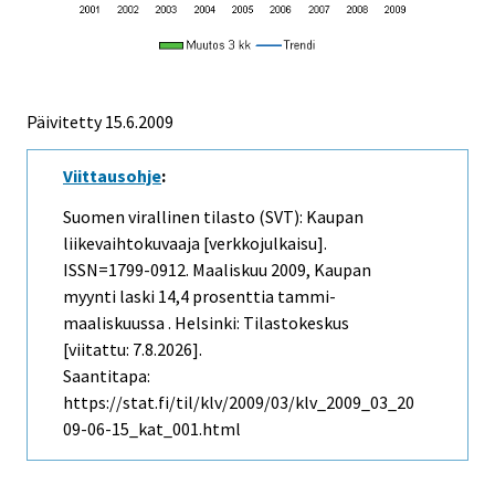
Päivitetty
15.6.2009
Viittausohje
:
Suomen virallinen tilasto (SVT): Kaupan
liikevaihtokuvaaja [verkkojulkaisu].
ISSN=1799-0912.
Maaliskuu
2009, Kaupan
myynti laski 14,4 prosenttia tammi-
maaliskuussa . Helsinki: Tilastokeskus
[viitattu: 7.8.2026].
Saantitapa:
https://stat.fi/til/klv/2009/03/klv_2009_03_20
09-06-15_kat_001.html