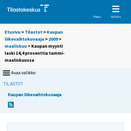
Valikko
Haku
Etusivu
>
Tilastot
>
Kaupan
liikevaihtokuvaaja
>
2009
>
maaliskuu
> Kaupan myynti
laski 14,4 prosenttia tammi-
maaliskuussa
Avaa valikko
TILASTOT
Kaupan liikevaihtokuvaaja