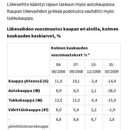
Liikevaihto kääntyi rajuun laskuun myös autokaupassa.
Kaupan liikevaihdon jyrkkää pudotusta vauhditti myös
tukkukauppa.
Liikevaihdon vuosimuutos kaupan eri aloilla, kolmen
kuukauden keskiarvot, %
Kolmen kuukauden
vuosimuutokset % *
04-
07-
10-
01-
06/2008
09/2008
12/2008
03/2009
Kauppa yhteensä (G)
11,0
10,1
-2,4
-14,4
Autokauppa (45)
6,9
6,3
2,1
-28,3
Tukkukauppa (46)
13,5
13,3
-5,4
-15,9
Vähittäiskauppa (47)
8,0
5,4
2,2
-1,9
-
8,8
8,6
6,7
2,8
päivittäistavarakauppa