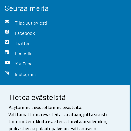
Seuraa meitä
Tilaa uutisviesti
Facebook
Twitter
LinkedIn
YouTube
Instagram
Tietoa evästeistä
Yhteystiedot
Käytämme sivustollamme evästeitä.
Palaute
Välttämättömiä evästeitä tarvitaan, jotta sivusto
toimii oikein. Muita evästeitä tarvitaan videoiden,
Käyttöehdot
podcastien ja palautepalvelun esittämiseen.