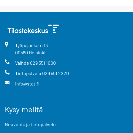
Työpajankatu
13
00580
Helsinki
Vaihde
029 551 1000
Tietopalvelu
029 551 2220
info@stat.fi
Kysy meiltä
Neuvonta ja tietopalvelu