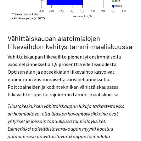
Vähittäiskaupan alatoimialojen
liikevaihdon kehitys tammi-maaliskuussa
Vähittäiskaupan liikevaihto pienentyi ensimmäisellä
vuosineljänneksellä 1,9 prosenttia edellisvuodesta.
Optisen alan ja apteekkialan liikevaihto kasvoivat
nopeimmin ensimmäisellä vuosineljänneksellä.
Polttoaineiden ja kodintekniikan vähittäiskaupassa
liikevaihto supistui rajuimmin tammi-maaliskuussa.
Tilastokeskuksen vähittäiskaupan lukuja tarkasteltaessa
on huomioitava, että tilaston havaintoyksikköinä ovat
yritykset ja joissain tapauksissa toimialayksiköt.
Esimerkiksi päivittäistavarakaupan myynti koostuu
päätoimisesti päivittäistavarakaupan toimialalla