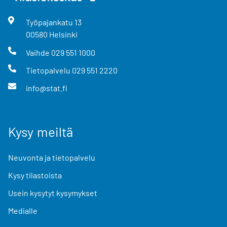
Työpajankatu
13
00580
Helsinki
Vaihde
029 551 1000
Tietopalvelu
029 551 2220
info@stat.fi
Kysy meiltä
Neuvonta ja tietopalvelu
Kysy tilastoista
Usein kysytyt kysymykset
Medialle