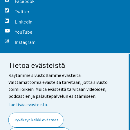
Facebook
Twitter
LinkedIn
YouTube
Instagram
Tietoa evästeistä
Yhteystiedot
Käytämme sivustollamme evästeitä.
Palaute
Välttämättömiä evästeitä tarvitaan, jotta sivusto
toimii oikein. Muita evästeitä tarvitaan videoiden,
Käyttöehdot
podcastien ja palautepalvelun esittämiseen.
Tietosuoja
Lue lisää evästeistä.
Saavutettavuus
Hyväksyn kaikki evästeet
Tietoa sivustosta