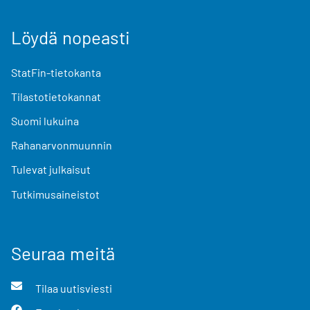
Löydä nopeasti
StatFin-tietokanta
Tilastotietokannat
Suomi lukuina
Rahanarvonmuunnin
Tulevat julkaisut
Tutkimusaineistot
Seuraa meitä
Tilaa uutisviesti