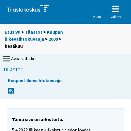
Valikko
Haku
Etusivu
>
Tilastot
>
Kaupan
liikevaihtokuvaaja
>
2009
>
kesäkuu
Avaa valikko
TILASTOT
Kaupan liikevaihtokuvaaja
Tämä sivu on arkistoitu.
5.4.2022 jälkeen julkaistut tiedot löydät