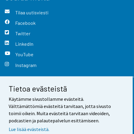
Tilaa uutisviesti
Facebook
Twitter
LinkedIn
YouTube
Instagram
Tietoa evästeistä
Yhteystiedot
Käytämme sivustollamme evästeitä.
Palaute
Välttämättömiä evästeitä tarvitaan, jotta sivusto
toimii oikein. Muita evästeitä tarvitaan videoiden,
Käyttöehdot
podcastien ja palautepalvelun esittämiseen.
Tietosuoja
Lue lisää evästeistä.