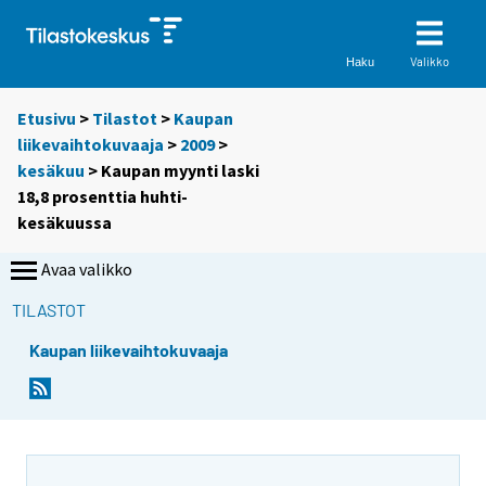
Valikko
Haku
Etusivu
>
Tilastot
>
Kaupan
liikevaihtokuvaaja
>
2009
>
kesäkuu
> Kaupan myynti laski
18,8 prosenttia huhti-
kesäkuussa
Avaa valikko
TILASTOT
Kaupan liikevaihtokuvaaja