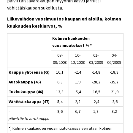
päivittäistavarakaupan myynnin kasvu jarrutti
vähittäiskaupan sukellusta.
Liikevaihdon vuosimuutos kaupan eri aloilla, kolmen
kuukauden keskiarvot, %
Kolmen kuukauden
vuosimuutokset % *
07-
10-
01-
04-
09/2008
12/2008
03/2009
06/2009
Kauppa yhteensä (G)
10,1
-2,4
-14,8
-18,8
Autokauppa (45)
6,3
1,9
-28,2
-35,7
Tukkukauppa (46)
13,3
-5,4
-16,5
-21,9
Vähittäiskauppa (47)
5,4
2,2
-2,4
-2,6
-
8,6
6,7
1,8
3,2
päivittäistavarakauppa
*) Kolmen kuukauden vuosimuutoksessa verrataan kolmen