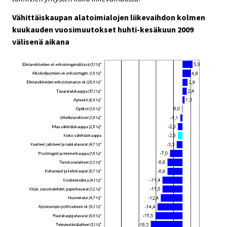
Vähittäiskaupan alatoimialojen liikevaihdon kolmen
kuukauden vuosimuutokset huhti-kesäkuun 2009
välisenä aikana