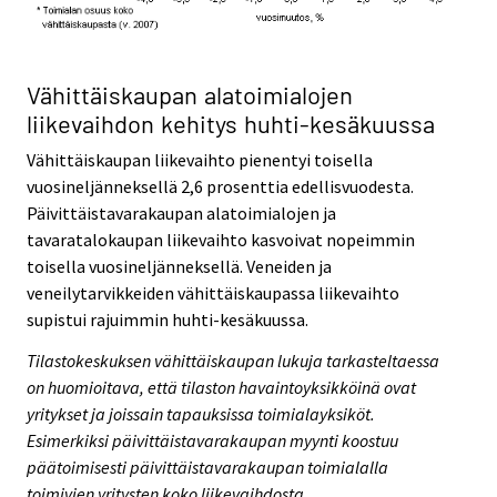
Vähittäiskaupan alatoimialojen
liikevaihdon kehitys huhti-kesäkuussa
Vähittäiskaupan liikevaihto pienentyi toisella
vuosineljänneksellä 2,6 prosenttia edellisvuodesta.
Päivittäistavarakaupan alatoimialojen ja
tavaratalokaupan liikevaihto kasvoivat nopeimmin
toisella vuosineljänneksellä. Veneiden ja
veneilytarvikkeiden vähittäiskaupassa liikevaihto
supistui rajuimmin huhti-kesäkuussa.
Tilastokeskuksen vähittäiskaupan lukuja tarkasteltaessa
on huomioitava, että tilaston havaintoyksikköinä ovat
yritykset ja joissain tapauksissa toimialayksiköt.
Esimerkiksi päivittäistavarakaupan myynti koostuu
päätoimisesti päivittäistavarakaupan toimialalla
toimivien yritysten koko liikevaihdosta.