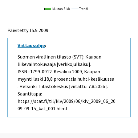
Päivitetty
15.9.2009
Viittausohje
:
Suomen virallinen tilasto (SVT): Kaupan
liikevaihtokuvaaja [verkkojulkaisu].
ISSN=1799-0912.
Kesäkuu
2009, Kaupan
myynti laski 18,8 prosenttia huhti-kesäkuussa
. Helsinki: Tilastokeskus [viitattu: 7.8.2026].
Saantitapa:
https://stat.fi/til/klv/2009/06/klv_2009_06_20
09-09-15_kat_001.html