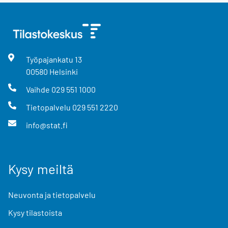
Työpajankatu
13
00580
Helsinki
Vaihde
029 551 1000
Tietopalvelu
029 551 2220
info@stat.fi
Kysy meiltä
Neuvonta ja tietopalvelu
Kysy tilastoista