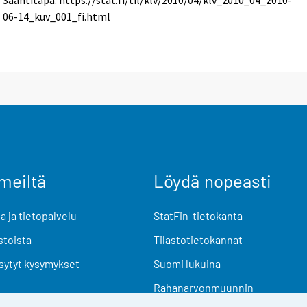
Saantitapa: https://stat.fi/til/klv/2010/04/klv_2010_04_2010-
06-14_kuv_001_fi.html
meiltä
Löydä nopeasti
 ja tietopalvelu
StatFin-tietokanta
stoista
Tilastotietokannat
sytyt kysymykset
Suomi lukuina
Rahanarvonmuunnin