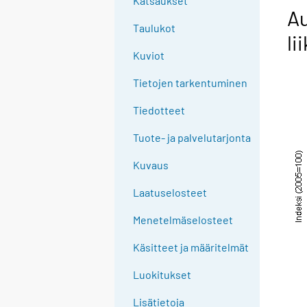
Katsaukset
Au
Taulukot
li
Kuviot
Tietojen tarkentuminen
Tiedotteet
Tuote- ja palvelutarjonta
Kuvaus
Laatuselosteet
Menetelmäselosteet
Käsitteet ja määritelmät
Luokitukset
Lisätietoja