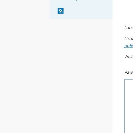
Lähd
Lisä
palv
Vast
Päiv