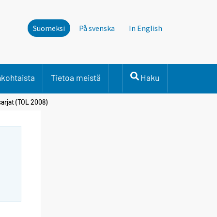
Suomeksi
På svenska
In English
nkohtaista
Tietoa meistä
Haku
arjat (TOL 2008)