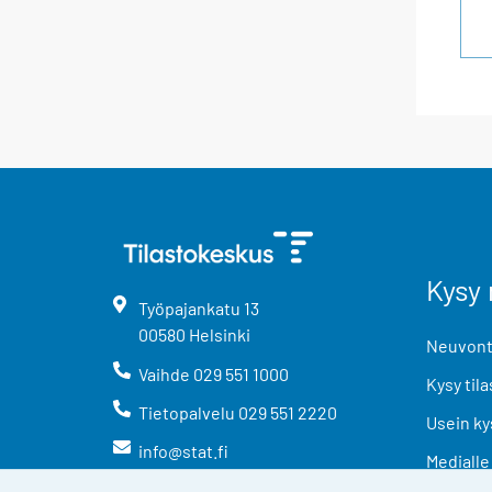
Kysy 
Työpajankatu
13
00580
Helsinki
Neuvonta
Vaihde
029 551 1000
Kysy tila
Tietopalvelu
029 551 2220
Usein ky
info@stat.fi
Medialle