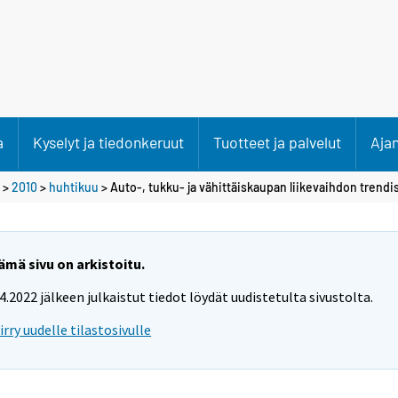
a
Kyselyt ja tiedonkeruut
Tuotteet ja palvelut
Aja
>
2010
>
huhtikuu
> Auto-, tukku- ja vähittäiskaupan liikevaihdon trendis
ämä sivu on arkistoitu.
.4.2022 jälkeen julkaistut tiedot löydät uudistetulta sivustolta.
iirry uudelle tilastosivulle