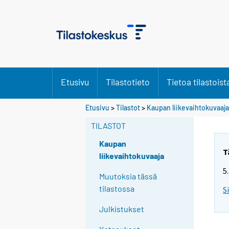
Etusivu
Tilastotieto
Tietoa tilastoist
Etusivu
>
Tilastot
>
Kaupan liikevaihtokuvaaja
TILASTOT
Kaupan
T
liikevaihtokuvaaja
5
Muutoksia tässä
tilastossa
S
Julkistukset