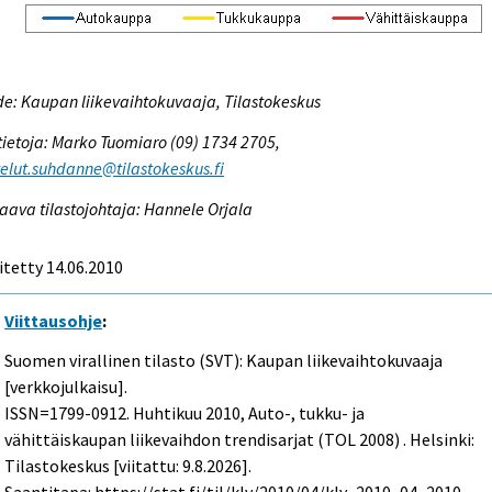
e: Kaupan liikevaihtokuvaaja, Tilastokeskus
tietoja: Marko Tuomiaro (09) 1734 2705,
elut.suhdanne@tilastokeskus.fi
aava tilastojohtaja: Hannele Orjala
itetty 14.06.2010
Viittausohje
:
Suomen virallinen tilasto (SVT): Kaupan liikevaihtokuvaaja
[verkkojulkaisu].
ISSN=1799-0912.
Huhtikuu
2010, Auto-, tukku- ja
vähittäiskaupan liikevaihdon trendisarjat (TOL 2008) . Helsinki:
Tilastokeskus [viitattu: 9.8.2026].