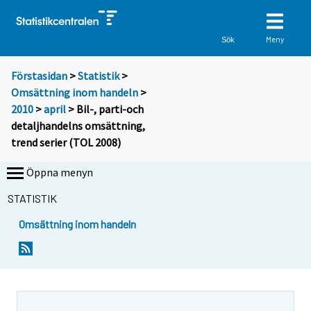
Meny
Sök
Förstasidan
>
Statistik
>
Omsättning inom handeln
>
2010
>
april
> Bil-, parti-och
detaljhandelns omsättning,
trend serier (TOL 2008)
Öppna menyn
STATISTIK
Omsättning inom handeln