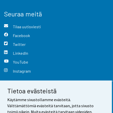
Seuraa meitä
Tilaa uutisviesti
Facebook
Twitter
LinkedIn
YouTube
Instagram
Tietoa evästeistä
Yhteystiedot
Käytämme sivustollamme evästeitä.
Palaute
Välttämättömiä evästeitä tarvitaan, jotta sivusto
toimii oikein. Muita evästeitä tarvitaan videoiden,
Käyttöehdot