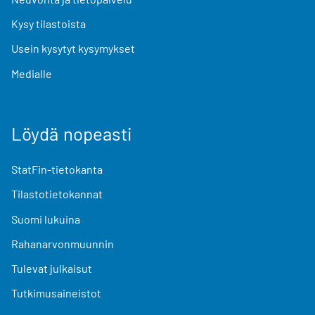
Kysy tilastoista
Usein kysytyt kysymykset
Medialle
Löydä nopeasti
StatFin-tietokanta
Tilastotietokannat
Suomi lukuina
Rahanarvonmuunnin
Tulevat julkaisut
Tutkimusaineistot