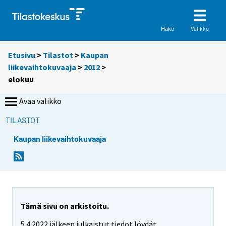
Valikko
Haku
Etusivu
>
Tilastot
>
Kaupan
liikevaihtokuvaaja
>
2012
>
elokuu
Avaa valikko
TILASTOT
Kaupan liikevaihtokuvaaja
Tämä sivu on arkistoitu.
5.4.2022 jälkeen julkaistut tiedot löydät