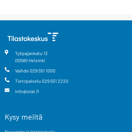
Työpajankatu
13
00580
Helsinki
Vaihde
029 551 1000
Tietopalvelu
029 551 2220
info@stat.fi
Kysy meiltä
Neuvonta ja tietopalvelu