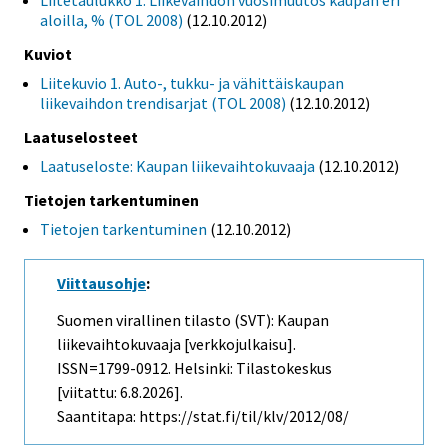
Liitetaulukko 1. Liikevaihdon vuosimuutos kaupan eri
aloilla, % (TOL 2008)
(12.10.2012)
Kuviot
Liitekuvio 1. Auto-, tukku- ja vähittäiskaupan
liikevaihdon trendisarjat (TOL 2008)
(12.10.2012)
Laatuselosteet
Laatuseloste: Kaupan liikevaihtokuvaaja
(12.10.2012)
Tietojen tarkentuminen
Tietojen tarkentuminen
(12.10.2012)
Viittausohje
:
Suomen virallinen tilasto (SVT): Kaupan
liikevaihtokuvaaja [verkkojulkaisu].
ISSN=1799-0912. Helsinki: Tilastokeskus
[viitattu: 6.8.2026].
Saantitapa: https://stat.fi/til/klv/2012/08/