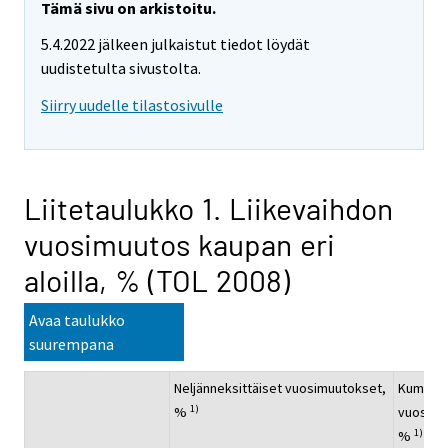
Tämä sivu on arkistoitu.
5.4.2022 jälkeen julkaistut tiedot löydät
uudistetulta sivustolta.
Siirry uudelle tilastosivulle
Liitetaulukko 1. Liikevaihdon
vuosimuutos kaupan eri
aloilla, % (TOL 2008)
Avaa taulukko
suurempana
Neljänneksittäiset vuosimuutokset,
Kumulati
1)
%
vuosimu
1)
%