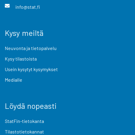
info@stat.fi
Kysy meiltä
Neuvonta ja tietopalvelu
Kysy tilastoista
Usein kysytyt kysymykset
Medialle
Löydä nopeasti
StatFin-tietokanta
Tilastotietokannat