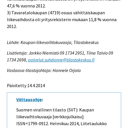
47,6 % vuonna 2012.
3) Tavaratalokaupan (4719) osuus vähittäiskaupan
liikevaihdosta oli yritysrekisterin mukaan 11,8 % vuonna
2012.
Lähde: Kaupan liikevaihtokuvaaja, Tilastokeskus
Lisätietoja: Jarkko Niemistö 09 1734 2951, Tiina Talvio 09
1734 2698,
palvelut.suhdanne@tilastokeskus.fi
Vastaava tilastojohtaja: Hannele Orjala
Päivitetty 14.4.2014
Viittausohje
:
Suomen virallinen tilasto (SVT): Kaupan
liikevaihtokuvaaja [verkkojulkaisu].
ISSN=1799-0912.
Helmikuu
2014, Liitetaulukko