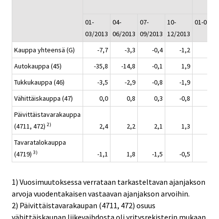
01-
04-
07-
10-
01-02/2
03/2013
06/2013
09/2013
12/2013
Kauppa yhteensä (G)
-7,7
-3,3
-0,4
-1,2
Autokauppa (45)
-35,8
-14,8
-0,1
1,9
Tukkukauppa (46)
-3,5
-2,9
-0,8
-1,9
Vähittäiskauppa (47)
0,0
0,8
0,3
-0,8
Päivittäistavarakauppa
2)
(4711, 472)
2,4
2,2
2,1
1,3
Tavaratalokauppa
3)
(4719)
-1,1
1,8
-1,5
-0,5
1) Vuosimuutoksessa verrataan tarkasteltavan ajanjakson
arvoja vuodentakaisen vastaavan ajanjakson arvoihin.
2) Päivittäistavarakaupan (4711, 472) osuus
vähittäiskaupan liikevaihdosta oli yritysrekisterin mukaan