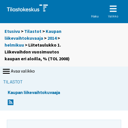
Valikko
Haku
Etusivu
>
Tilastot
>
Kaupan
liikevaihtokuvaaja
>
2014
>
helmikuu
> Liitetaulukko 1.
Liikevaihdon vuosimuutos
kaupan eri aloilla, % (TOL 2008)
Avaa valikko
TILASTOT
Kaupan liikevaihtokuvaaja