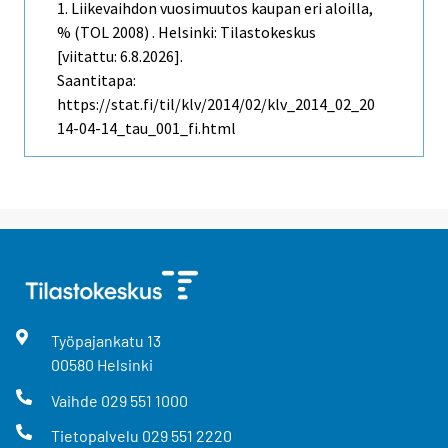
1. Liikevaihdon vuosimuutos kaupan eri aloilla,
% (TOL 2008) . Helsinki: Tilastokeskus
[viitattu: 6.8.2026].
Saantitapa:
https://stat.fi/til/klv/2014/02/klv_2014_02_20
14-04-14_tau_001_fi.html
Työpajankatu
13
00580
Helsinki
Vaihde
029 551 1000
Tietopalvelu
029 551 2220