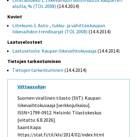
Liitetaulukko 1. Liikevaihdon vuosimuutos kaupan eri
aloilla, % (TOL 2008)
(14.4.2014)
Kuviot
Liitekuvio 1. Auto-, tukku- ja vähittäiskaupan
liikevaihdon trendisarjat (TOL 2008)
(14.4.2014)
Laatuselosteet
Laatuseloste: Kaupan liikevaihtokuvaaja
(14.4.2014)
Tietojen tarkentuminen
Tietojen tarkentuminen
(14.4.2014)
Viittausohje
:
Suomen virallinen tilasto (SVT): Kaupan
liikevaihtokuvaaja [verkkojulkaisu].
ISSN=1799-0912. Helsinki: Tilastokeskus
[viitattu: 6.8.2026].
Saantitapa:
https://stat.fi/til/klv/2014/02/index.html