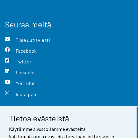
Seuraa meitä
Tilaa uutisviesti
Facebook
Twitter
LinkedIn
YouTube
Instagram
Tietoa evästeistä
Yhteystiedot
Käytämme sivustollamme evästeitä.
Palaute
Välttämättömiä evästeitä tarvitaan, jotta sivusto