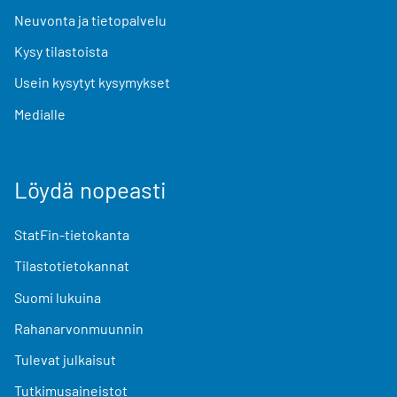
Neuvonta ja tietopalvelu
Kysy tilastoista
Usein kysytyt kysymykset
Medialle
Löydä nopeasti
StatFin-tietokanta
Tilastotietokannat
Suomi lukuina
Rahanarvonmuunnin
Tulevat julkaisut
Tutkimusaineistot