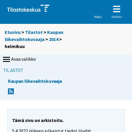
Valikko
Haku
Etusivu
>
Tilastot
>
Kaupan
liikevaihtokuvaaja
>
2014
>
helmikuu
Avaa valikko
TILASTOT
Kaupan liikevaihtokuvaaja
Tämä sivu on arkistoitu.
5.4.2022 jälkeen julkaistut tiedot löydät