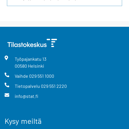
Työpajankatu
13
00580
Helsinki
Vaihde
029 551 1000
Tietopalvelu
029 551 2220
info@stat.fi
Kysy meiltä