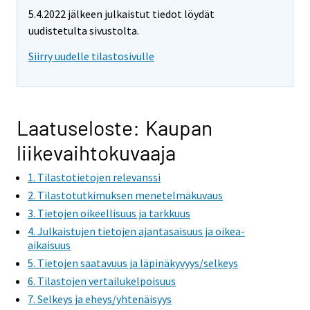
e
5.4.2022 jälkeen julkaistut tiedot löydät
m
uudistetulta sivustolta.
o
v
Siirry uudelle tilastosivulle
i
n
g
t
Laatuseloste: Kaupan
o
liikevaihtokuvaaja
a
n
1. Tilastotietojen relevanssi
o
2. Tilastotutkimuksen menetelmäkuvaus
t
3. Tietojen oikeellisuus ja tarkkuus
h
4. Julkaistujen tietojen ajantasaisuus ja oikea-
e
aikaisuus
r
5. Tietojen saatavuus ja läpinäkyvyys/selkeys
s
6. Tilastojen vertailukelpoisuus
e
7. Selkeys ja eheys/yhtenäisyys
r