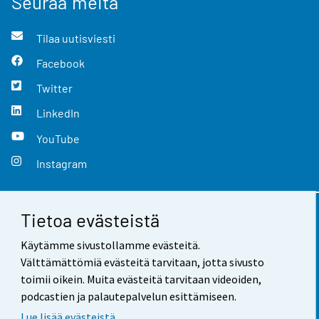
Seuraa meitä
Tilaa uutisviesti
Facebook
Twitter
LinkedIn
YouTube
Instagram
Tietoa evästeistä
Yhteystiedot
Käytämme sivustollamme evästeitä.
Palaute
Välttämättömiä evästeitä tarvitaan, jotta sivusto
toimii oikein. Muita evästeitä tarvitaan videoiden,
Käyttöehdot
podcastien ja palautepalvelun esittämiseen.
Tietosuoja
Lue lisää evästeistä.