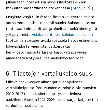
julkaistaan internetissä myös Tilastokeskuksen
maksuttomassa tilastotietokannassa (
StatFin
).
Erityisselvityksille
Verohallinnon kausiveroaineisto
antaa monipuoliset mahdollisuudet. Suhdannetietoa
tuotetaan toimialoittain ja alueittain sekä nimetyistä
yritysryhmistä.
Asiakaskohtaisen suhdannepalvelun
tuottamien tietojen avulla voi saada tietoa esimerkiksi
liikevaihdosta, viennistä, palkoista tai
henkilöstömäärästä. Lisäksi kasvukatsaus kuvaa
aineistosta löytyviä suhdannekehityksen syitä.
6. Tilastojen vertailukelpoisuus
Liikevaihtokuvaajien aikasarjat ovat ajallisesti
vertailukelpoisia. Perusvuoden vaihdon vuoksi vuosien
2010-2012 tiedot laskettiin yritysten tiedoista
uudelleen. Vuosien 1995-2009 indeksisarjat ketjutettiin
vanhoilla muutoksilla.