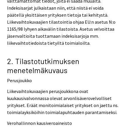
välttämättömät tiedot, joita ei saada muualta.
Indeksisarjat julkaistaan niin, että niistä ei voida
päätellä yksittäisen yrityksen tietoja tai kehitystä.
Liikevaihtokuvaajien tilastointia ohjaa EU:n asetus N:o
1165/98 lyhyen aikavälin tilastoista. Asetus velvoittaa
jäsenvaltioita tuottamaan indeksisarjoja mm.
liikevaihtotiedoista tietyiltä toimialoilta.
2. Tilastotutkimuksen
menetelmäkuvaus
Perusjoukko
Liikevaihtokuvaajien perusjoukkona ovat
kuukausivalvonnassa olevat arvonlisäverovelvolliset
yritykset. Eräät monitoimialaiset yritykset on jaettu ns.
toimialayksiköihin toimialapuhtauden parantamiseksi.
Verohallinnon kausiveroaineisto