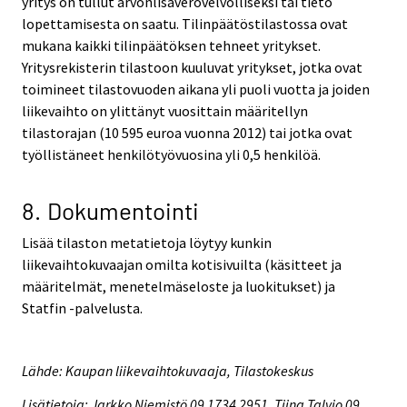
yritys on tullut arvonlisäverovelvolliseksi tai tieto
lopettamisesta on saatu. Tilinpäätöstilastossa ovat
mukana kaikki tilinpäätöksen tehneet yritykset.
Yritysrekisterin tilastoon kuuluvat yritykset, jotka ovat
toimineet tilastovuoden aikana yli puoli vuotta ja joiden
liikevaihto on ylittänyt vuosittain määritellyn
tilastorajan (10 595 euroa vuonna 2012) tai jotka ovat
työllistäneet henkilötyövuosina yli 0,5 henkilöä.
8. Dokumentointi
Lisää tilaston metatietoja löytyy kunkin
liikevaihtokuvaajan omilta kotisivuilta (käsitteet ja
määritelmät, menetelmäseloste ja luokitukset) ja
Statfin -palvelusta.
Lähde: Kaupan liikevaihtokuvaaja, Tilastokeskus
Lisätietoja: Jarkko Niemistö 09 1734 2951, Tiina Talvio 09