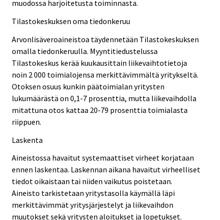
muodossa harjoitetusta toiminnasta.
Tilastokeskuksen oma tiedonkeruu
Arvonlisäveroaineistoa täydennetään Tilastokeskuksen
omalla tiedonkeruulla. Myyntitiedustelussa
Tilastokeskus kerää kuukausittain liikevaihtotietoja
noin 2 000 toimialojensa merkittävimmältä yritykseltä.
Otoksen osuus kunkin päätoimialan yritysten
lukumäärästä on 0,1-7 prosenttia, mutta liikevaihdolla
mitattuna otos kattaa 20-79 prosenttia toimialasta
riippuen.
Laskenta
Aineistossa havaitut systemaattiset virheet korjataan
ennen laskentaa. Laskennan aikana havaitut virheelliset
tiedot oikaistaan tai niiden vaikutus poistetaan.
Aineisto tarkistetaan yritystasolla käymällä läpi
merkittävimmät yritysjärjestelyt ja liikevaihdon
muutokset sekä yritysten aloitukset ja lopetukset.