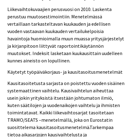
Liikevaihtokuvaajien perusvuosi on 2010. Laskenta
perustuu muutosestimointiin. Menetelmässä
vertaillaan tarkasteltavan kuukauden ja edellisen
vuoden vastaavan kuukauden vertailukelpoisia
havaintoja huomioimalla muun muassa yritysjärjestelyt
ja kirjanpitoon liittyvät raportointikäytännön
muutokset. Indeksit lasketaan kuukausittain uudelleen
kunnes aineisto on lopullinen.
Käytetyt työpäiväkorjaus- ja kausitasoitusmenetelmät
Kausitasoitetusta sarjasta on poistettu vuoden sisäinen
systemaattinen vaihtelu. Kausivaihtelun aiheuttaa
usein jokin yrityksistä itsestään johtumaton ilmiö,
kuten säätilojen ja vuodenaikojen vaihtelu ja ihmisten
toimintatavat. Kaikki liikevaihtosarjat tasoitetaan
TRAMO/SEATS –menetelmällä, joka on Eurostatin
suosittelema kausitasoitusmenetelmä.Tarkempaa
tietoa aikasarjojen kausivaihtelusta ja