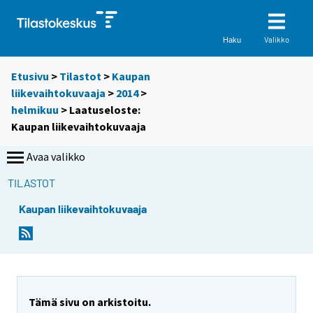
Valikko
Haku
Etusivu
>
Tilastot
>
Kaupan
liikevaihtokuvaaja
>
2014
>
helmikuu
> Laatuseloste:
Kaupan liikevaihtokuvaaja
Avaa valikko
TILASTOT
Kaupan liikevaihtokuvaaja
Y
o
u
a
r
Tämä sivu on arkistoitu.