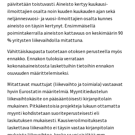
päivitetään toistuvasti. Aineisto kertyy kuukausi-
ilmoittajien osalta noin kuuden kuukauden ajan sekä
neljännesvuosi- ja vuosi-ilmoittajien osalta kunnes
aineisto on täysin kertynyt. Ensimmäisellä
poimintakerralla aineiston kattavuus on keskimäärin 90
% yritysten liikevaihdolla mitattuna.
Vähittäiskaupasta tuotetaan otoksen perusteella myös
ennakko. Ennakon tuloksia verrataan
kokonaisaineistosta laskettuihin tietoihin ennakon
osuvuuden määrittelemiseksi.
Mitattavat muuttujat (liikevaihto ja toimiala) vastaavat
hyvin Eurostatin määritelmiä. Myyntitiedustelun
liikevaihtokäsite on pääsääntöisesti kirjanpitolain
mukainen. Pitkäkestoisia projekteja lukuun ottamatta
myynti kohdistetaan suoriteperusteisesti eli
laskutuksen mukaisesti. Kausiveroilmoituksesta
laskettava liikevaihto ei täysin vastaa kirjanpitolain
mukaista liikevaihtoa, koska se voi sisältää mm.