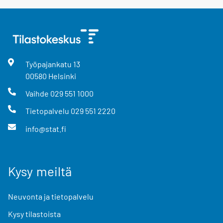
Työpajankatu
13
00580
Helsinki
Vaihde
029 551 1000
Tietopalvelu
029 551 2220
info@stat.fi
Kysy meiltä
Neuvonta ja tietopalvelu
Kysy tilastoista