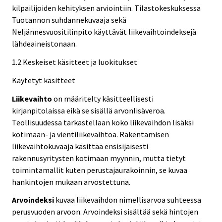
kilpailijoiden kehityksen arviointiin. Tilastokeskuksessa
Tuotannon suhdannekuvaaja sekä
Neljännesvuositilinpito käyttävät liikevaihtoindeksejä
lähdeaineistonaan.
1.2 Keskeiset käsitteet ja luokitukset
Käytetyt käsitteet
Liikevaihto
on määritelty käsitteellisesti
kirjanpitolaissa eikä se sisällä arvonlisäveroa.
Teollisuudessa tarkastellaan koko liikevaihdon lisäksi
kotimaan- ja vientiliikevaihtoa. Rakentamisen
liikevaihtokuvaaja käsittää ensisijaisesti
rakennusyritysten kotimaan myynnin, mutta tietyt
toimintamallit kuten perustajaurakoinnin, se kuvaa
hankintojen mukaan arvostettuna.
Arvoindeksi
kuvaa liikevaihdon nimellisarvoa suhteessa
perusvuoden arvoon. Arvoindeksi sisältää sekä hintojen