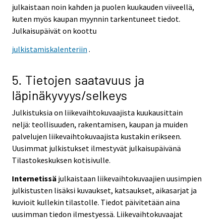
julkaistaan noin kahden ja puolen kuukauden viiveellä,
kuten myös kaupan myynnin tarkentuneet tiedot.
Julkaisupäivät on koottu
julkistamiskalenteriin
.
5. Tietojen saatavuus ja
läpinäkyvyys/selkeys
Julkistuksia on liikevaihtokuvaajista kuukausittain
neljä: teollisuuden, rakentamisen, kaupan ja muiden
palvelujen liikevaihtokuvaajista kustakin erikseen.
Uusimmat julkistukset ilmestyvät julkaisupäivänä
Tilastokeskuksen kotisivulle.
Internetissä
julkaistaan liikevaihtokuvaajien uusimpien
julkistusten lisäksi kuvaukset, katsaukset, aikasarjat ja
kuvioit kullekin tilastolle. Tiedot päivitetään aina
uusimman tiedon ilmestyessä. Liikevaihtokuvaajat