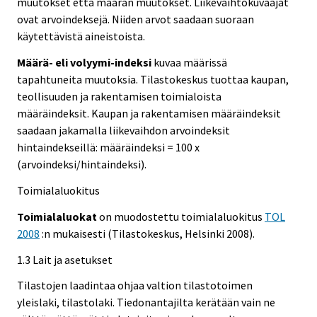
muutokset että määrän muutokset. Liikevaihtokuvaajat
ovat arvoindeksejä. Niiden arvot saadaan suoraan
käytettävistä aineistoista.
Määrä- eli volyymi-indeksi
kuvaa määrissä
tapahtuneita muutoksia. Tilastokeskus tuottaa kaupan,
teollisuuden ja rakentamisen toimialoista
määräindeksit. Kaupan ja rakentamisen määräindeksit
saadaan jakamalla liikevaihdon arvoindeksit
hintaindekseillä: määräindeksi = 100 x
(arvoindeksi/hintaindeksi).
Toimialaluokitus
Toimialaluokat
on muodostettu toimialaluokitus
TOL
2008
:n mukaisesti (Tilastokeskus, Helsinki 2008).
1.3 Lait ja asetukset
Tilastojen laadintaa ohjaa valtion tilastotoimen
yleislaki, tilastolaki. Tiedonantajilta kerätään vain ne