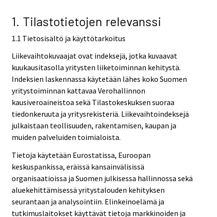
v
i
1. Tilastotietojen relevanssi
c
1.1 Tietosisältö ja käyttötarkoitus
e
.
Liikevaihtokuvaajat ovat indeksejä, jotka kuvaavat
kuukausitasolla yritysten liiketoiminnan kehitystä.
Indeksien laskennassa käytetään lähes koko Suomen
yritystoiminnan kattavaa Verohallinnon
kausiveroaineistoa sekä Tilastokeskuksen suoraa
tiedonkeruuta ja yritysrekisteriä. Liikevaihtoindeksejä
julkaistaan teollisuuden, rakentamisen, kaupan ja
muiden palveluiden toimialoista.
Tietoja käytetään Eurostatissa, Euroopan
keskuspankissa, eräissä kansainvälisissä
organisaatioissa ja Suomen julkisessa hallinnossa sekä
aluekehittämisessä yritystalouden kehityksen
seurantaan ja analysointiin. Elinkeinoelämä ja
tutkimuslaitokset käyttävät tietoja markkinoiden ja