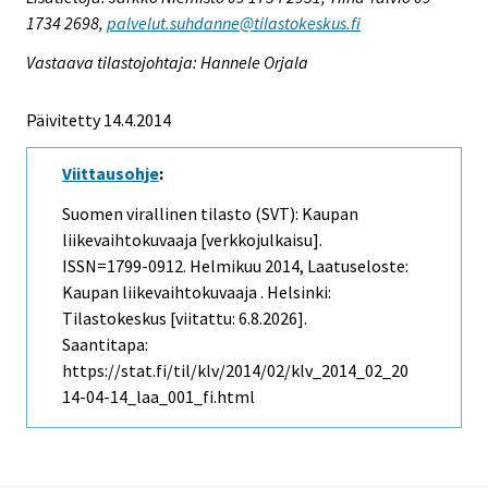
1734 2698,
palvelut.suhdanne@tilastokeskus.fi
Vastaava tilastojohtaja: Hannele Orjala
Päivitetty 14.4.2014
Viittausohje
:
Suomen virallinen tilasto (SVT): Kaupan
liikevaihtokuvaaja [verkkojulkaisu].
ISSN=1799-0912.
Helmikuu
2014, Laatuseloste:
Kaupan liikevaihtokuvaaja . Helsinki:
Tilastokeskus [viitattu: 6.8.2026].
Saantitapa:
https://stat.fi/til/klv/2014/02/klv_2014_02_20
14-04-14_laa_001_fi.html