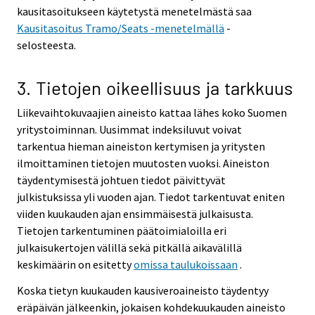
kausitasoitukseen käytetystä menetelmästä saa
Kausitasoitus Tramo/Seats -menetelmällä
-
selosteesta.
3. Tietojen oikeellisuus ja tarkkuus
Liikevaihtokuvaajien aineisto kattaa lähes koko Suomen
yritystoiminnan. Uusimmat indeksiluvut voivat
tarkentua hieman aineiston kertymisen ja yritysten
ilmoittaminen tietojen muutosten vuoksi. Aineiston
täydentymisestä johtuen tiedot päivittyvät
julkistuksissa yli vuoden ajan. Tiedot tarkentuvat eniten
viiden kuukauden ajan ensimmäisestä julkaisusta.
Tietojen tarkentuminen päätoimialoilla eri
julkaisukertojen välillä sekä pitkällä aikavälillä
keskimäärin on esitetty
omissa taulukoissaan
.
Koska tietyn kuukauden kausiveroaineisto täydentyy
eräpäivän jälkeenkin, jokaisen kohdekuukauden aineisto