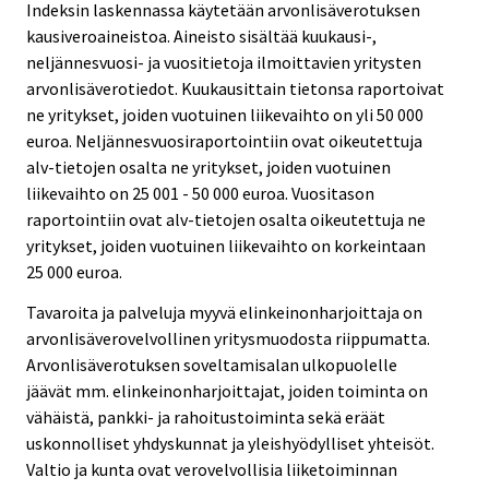
Indeksin laskennassa käytetään arvonlisäverotuksen
kausiveroaineistoa. Aineisto sisältää kuukausi-,
neljännesvuosi- ja vuositietoja ilmoittavien yritysten
arvonlisäverotiedot. Kuukausittain tietonsa raportoivat
ne yritykset, joiden vuotuinen liikevaihto on yli 50 000
euroa. Neljännesvuosiraportointiin ovat oikeutettuja
alv-tietojen osalta ne yritykset, joiden vuotuinen
liikevaihto on 25 001 - 50 000 euroa. Vuositason
raportointiin ovat alv-tietojen osalta oikeutettuja ne
yritykset, joiden vuotuinen liikevaihto on korkeintaan
25 000 euroa.
Tavaroita ja palveluja myyvä elinkeinonharjoittaja on
arvonlisäverovelvollinen yritysmuodosta riippumatta.
Arvonlisäverotuksen soveltamisalan ulkopuolelle
jäävät mm. elinkeinonharjoittajat, joiden toiminta on
vähäistä, pankki- ja rahoitustoiminta sekä eräät
uskonnolliset yhdyskunnat ja yleishyödylliset yhteisöt.
Valtio ja kunta ovat verovelvollisia liiketoiminnan