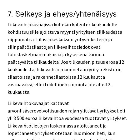
7. Selkeys ja eheys/yhtenäisyys
Liikevaihtokuvaajissa kullekin kalenterikuukaudelle
kohdistuu sille ajoittuva myynti yrityksen tilikaudesta
riippumatta. Tilastokeskuksen yritysrekisterin ja
tilinpäätöstilastojen liikevaihtotiedot ovat
tuloslaskelman mukaisia ja kyseisenä vuonna
päättyvältä tilikaudelta. Jos tilikauden pituus eroaa 12
kuukaudesta, liikevaihto muunnetaan yritysrekisterin
tilastoissa ja rakennetilastoissa 12 kuukautta
vastaavaksi, ellei todellinen toiminta ole alle 12
kuukautta.
Liikevaihtokuvaajat kattavat
arvonlisäverovelvollisuuden rajan ylittävät yritykset eli
yli 8 500 euroa liikevaihtoa vuodessa tuottavat yritykset.
Liikevaihtotietojen laskennassa aloittaneet ja
lopettaneet yritykset otetaan huomioon heti, kun