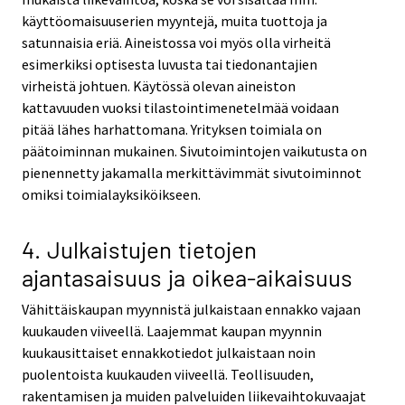
käyttöomaisuuserien myyntejä, muita tuottoja ja
satunnaisia eriä. Aineistossa voi myös olla virheitä
esimerkiksi optisesta luvusta tai tiedonantajien
virheistä johtuen. Käytössä olevan aineiston
kattavuuden vuoksi tilastointimenetelmää voidaan
pitää lähes harhattomana. Yrityksen toimiala on
päätoiminnan mukainen. Sivutoimintojen vaikutusta on
pienennetty jakamalla merkittävimmät sivutoiminnot
omiksi toimialayksiköikseen.
4. Julkaistujen tietojen
ajantasaisuus ja oikea-aikaisuus
Vähittäiskaupan myynnistä julkaistaan ennakko vajaan
kuukauden viiveellä. Laajemmat kaupan myynnin
kuukausittaiset ennakkotiedot julkaistaan noin
puolentoista kuukauden viiveellä. Teollisuuden,
rakentamisen ja muiden palveluiden liikevaihtokuvaajat