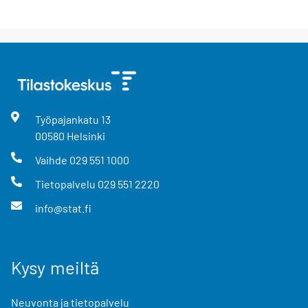
Työpajankatu
13
00580
Helsinki
Vaihde
029 551 1000
Tietopalvelu
029 551 2220
info@stat.fi
Kysy meiltä
Neuvonta ja tietopalvelu