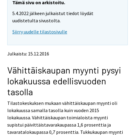
e
e
Tämä sivu on arkistoitu.
m
m
5.4.2022 jälkeen julkaistut tiedot löydät
o
o
v
v
uudistetulta sivustolta.
i
i
Siirry uudelle tilastosivulle
n
n
g
g
t
t
o
o
Julkaistu: 15.12.2016
a
a
n
n
Vähittäiskaupan myynti pysyi
o
o
t
t
lokakuussa edellisvuoden
h
h
e
e
tasolla
r
r
s
s
Tilastokeskuksen mukaan vähittäiskaupan myynti oli
e
e
lokakuussa samalla tasolla kuin vuoden 2015
r
r
v
v
lokakuussa. Vähittäiskaupan toimialoista myynti
i
i
supistui päivittäistavarakaupassa 1,6 prosenttia ja
c
c
tavaratalokaupassa 0,7 prosenttia. Tukkukaupan myynti
e
e