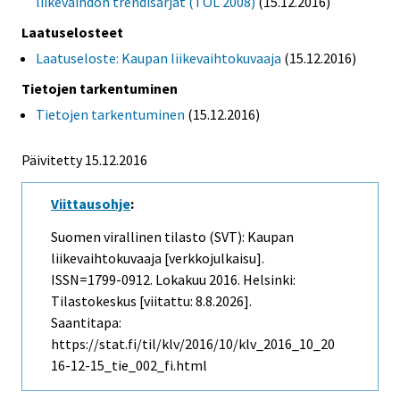
liikevaihdon trendisarjat (TOL 2008)
(15.12.2016)
Laatuselosteet
Laatuseloste: Kaupan liikevaihtokuvaaja
(15.12.2016)
Tietojen tarkentuminen
Tietojen tarkentuminen
(15.12.2016)
Päivitetty 15.12.2016
Viittausohje
:
Suomen virallinen tilasto (SVT): Kaupan
liikevaihtokuvaaja [verkkojulkaisu].
ISSN=1799-0912.
Lokakuu
2016. Helsinki:
Tilastokeskus [viitattu: 8.8.2026].
Saantitapa:
https://stat.fi/til/klv/2016/10/klv_2016_10_20
16-12-15_tie_002_fi.html