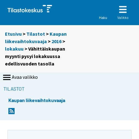
Valikko
Haku
Etusivu
>
Tilastot
>
Kaupan
liikevaihtokuvaaja
>
2016
>
lokakuu
> Vähittäiskaupan
myynti pysyi lokakuussa
edellisvuoden tasolla
Avaa valikko
TILASTOT
Kaupan liikevaihtokuvaaja
Y
Y
o
o
u
u
a
a
r
r