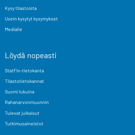
Kysy tilastoista
Usein kysytyt kysymykset
Medialle
Löydä nopeasti
StatFin-tietokanta
Tilastotietokannat
Suomi lukuina
Rahanarvonmuunnin
Tulevat julkaisut
Tutkimusaineistot