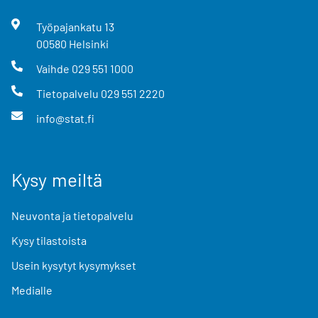
Työpajankatu
13
00580
Helsinki
Vaihde
029 551 1000
Tietopalvelu
029 551 2220
info@stat.fi
Kysy meiltä
Neuvonta ja tietopalvelu
Kysy tilastoista
Usein kysytyt kysymykset
Medialle