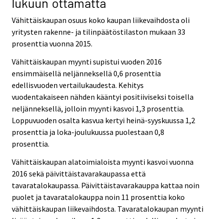
lukuun ottamatta
Vähittäiskaupan osuus koko kaupan liikevaihdosta oli
yritysten rakenne- ja tilinpäätöstilaston mukaan 33
prosenttia vuonna 2015.
Vähittäiskaupan myynti supistui vuoden 2016
ensimmäisellä neljänneksellä 0,6 prosenttia
edellisvuoden vertailukaudesta. Kehitys
vuodentakaiseen nähden kääntyi positiiviseksi toisella
neljänneksellä, jolloin myynti kasvoi 1,3 prosenttia.
Loppuvuoden osalta kasvua kertyi heinä-syyskuussa 1,2
prosenttia ja loka-joulukuussa puolestaan 0,8
prosenttia.
Vähittäiskaupan alatoimialoista myynti kasvoi vuonna
2016 sekä päivittäistavarakaupassa että
tavaratalokaupassa. Päivittäistavarakauppa kattaa noin
puolet ja tavaratalokauppa noin 11 prosenttia koko
vähittäiskaupan liikevaihdosta. Tavaratalokaupan myynti