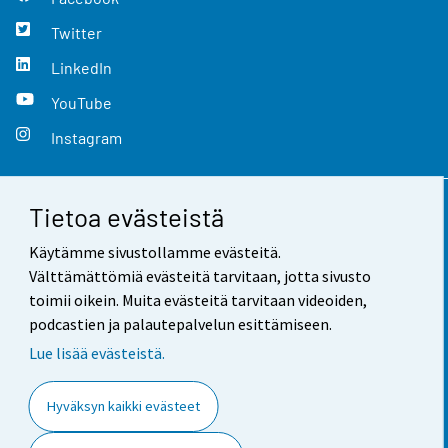
Twitter
LinkedIn
YouTube
Instagram
Tietoa evästeistä
Yhteystiedot
Käytämme sivustollamme evästeitä.
Palaute
Välttämättömiä evästeitä tarvitaan, jotta sivusto
toimii oikein. Muita evästeitä tarvitaan videoiden,
Käyttöehdot
podcastien ja palautepalvelun esittämiseen.
Tietosuoja
Lue lisää evästeistä.
Saavutettavuus
Hyväksyn kaikki evästeet
Tietoa sivustosta