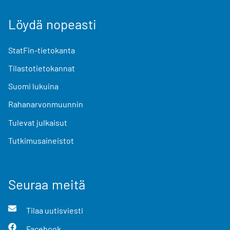
Löydä nopeasti
StatFin-tietokanta
Tilastotietokannat
Suomi lukuina
Rahanarvonmuunnin
Tulevat julkaisut
Tutkimusaineistot
Seuraa meitä
Tilaa uutisviesti
Facebook