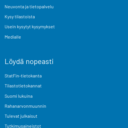
Neuvonta ja tietopalvelu
Kysy tilastoista
Usein kysytyt kysymykset
Medialle
Löydä nopeasti
StatFin-tietokanta
Tilastotietokannat
Suomi lukuina
Rahanarvonmuunnin
Tulevat julkaisut
Tutkimusaineistot