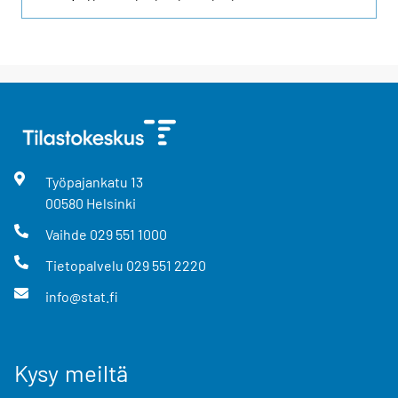
Työpajankatu
13
00580
Helsinki
Vaihde
029 551 1000
Tietopalvelu
029 551 2220
info@stat.fi
Kysy meiltä