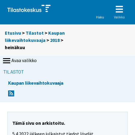
Valikko
Haku
Etusivu
>
Tilastot
>
Kaupan
liikevaihtokuvaaja
>
2018
>
heinäkuu
Avaa valikko
TILASTOT
Kaupan liikevaihtokuvaaja
Tämä sivu on arkistoitu.
5.4.2022 jälkeen julkaistut tiedot löydät