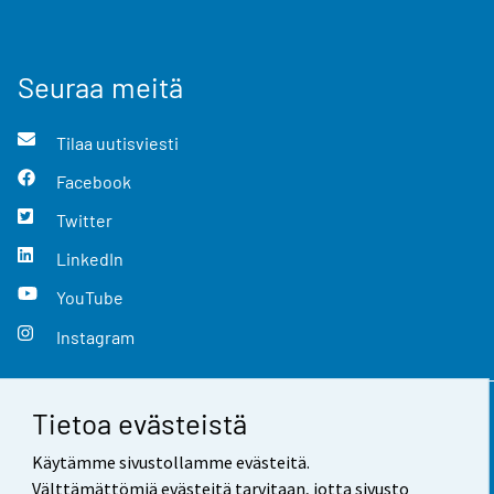
Seuraa meitä
Tilaa uutisviesti
Facebook
Twitter
LinkedIn
YouTube
Instagram
Tietoa evästeistä
Yhteystiedot
Käytämme sivustollamme evästeitä.
Palaute
Välttämättömiä evästeitä tarvitaan, jotta sivusto