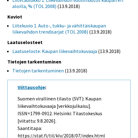
Liitetaulukko 1. Liikevaihdon vuosimuutos kaupan eri
aloilla, % (TOL 2008)
(13.9.2018)
Kuviot
Liitekuvio 1. Auto-, tukku- ja vähittäiskaupan
liikevaihdon trendisarjat (TOL 2008)
(13.9.2018)
Laatuselosteet
Laatuseloste: Kaupan liikevaihtokuvaaja
(13.9.2018)
Tietojen tarkentuminen
Tietojen tarkentuminen
(13.9.2018)
Viittausohje
:
Suomen virallinen tilasto (SVT): Kaupan
liikevaihtokuvaaja [verkkojulkaisu].
ISSN=1799-0912. Helsinki: Tilastokeskus
[viitattu: 9.8.2026].
Saantitapa:
https://stat.fi/til/klv/2018/07/index.html