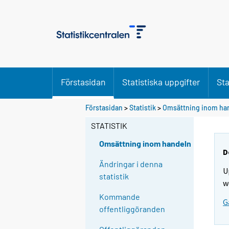
Förstasidan
Statistiska uppgifter
Sta
Förstasidan
>
Statistik
>
Omsättning inom ha
STATISTIK
Omsättning inom handeln
D
Ändringar i denna
U
statistik
w
Kommande
G
offentliggöranden