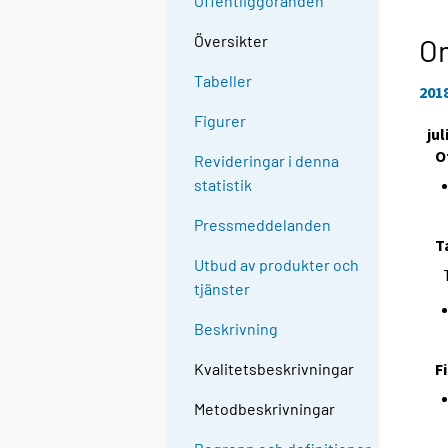
Offentliggöranden
Översikter
Om
Tabeller
201
Figurer
jul
O
Revideringar i denna
statistik
Pressmeddelanden
T
Utbud av produkter och
tjänster
Beskrivning
F
Kvalitetsbeskrivningar
Metodbeskrivningar