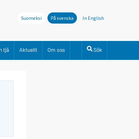
Suomeksi
På svenska
In English
 tjä
Aktuellt
Om oss
Sök