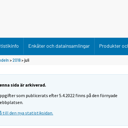
tistikinfo
Enkäter och datainsamlingar
Produkter och
ndeln
>
2018
>
juli
enna sida är arkiverad.
ppgifter som publicerats efter 5.4.2022 finns på den förnyade
ebbplatsen.
å till den nya statistiksidan.