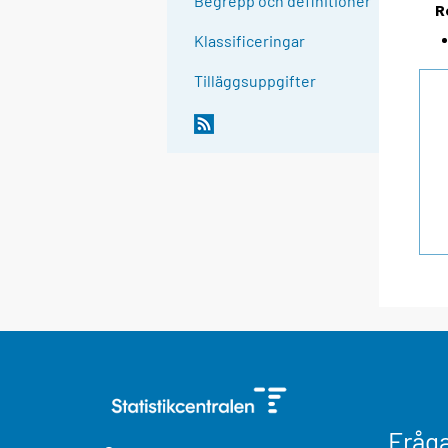
Begrepp och definitioner
R
Klassificeringar
Tilläggsuppgifter
Fråg