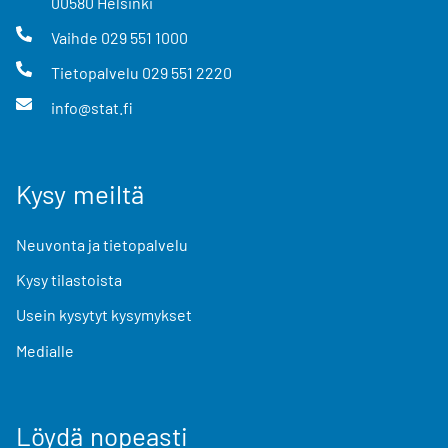
00580
Helsinki
Vaihde
029 551 1000
Tietopalvelu
029 551 2220
info@stat.fi
Kysy meiltä
Neuvonta ja tietopalvelu
Kysy tilastoista
Usein kysytyt kysymykset
Medialle
Löydä nopeasti