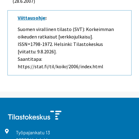
(28.6.2007)
Viittausohje
:
Suomen virallinen tilasto (SVT): Korkeimman
oikeuden ratkaisut [verkkojulkaisu].
ISSN=1798-1972. Helsinki: Tilastokeskus
[viitattu: 9.8.2026].
Saantitapa:
https://stat.fi/til/koikr/2006/index.html
Työpajankatu
13