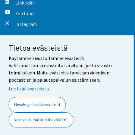
LinkedIn
YouTube
Instagram
Tietoa evästeistä
Yhteystiedot
Käytämme sivustollamme evästeitä.
Palaute
Välttämättömiä evästeitä tarvitaan, jotta sivusto
toimii oikein. Muita evästeitä tarvitaan videoiden,
Käyttöehdot
podcastien ja palautepalvelun esittämiseen.
Tietosuoja
Lue lisää evästeistä.
Saavutettavuus
Hyväksyn kaikki evästeet
Tietoa sivustosta
Vain välttämättömät evästeet
Evästeasetukset