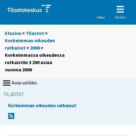
Valikko
Haku
Etusivu
>
Tilastot
>
Korkeimman oikeuden
ratkaisut
>
2006
>
Korkeimmassa oikeudessa
ratkaistiin 3 200 asiaa
vuonna 2006
Avaa valikko
TILASTOT
Korkeimman oikeuden ratkaisut
S
S
i
i
i
i
r
r