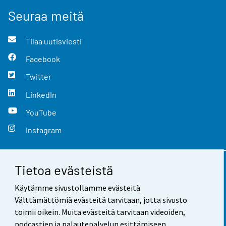
Seuraa meitä
Tilaa uutisviesti
Facebook
Twitter
LinkedIn
YouTube
Instagram
Tietoa evästeistä
Yhteystiedot
Käytämme sivustollamme evästeitä.
Palaute
Välttämättömiä evästeitä tarvitaan, jotta sivusto
toimii oikein. Muita evästeitä tarvitaan videoiden,
Käyttöehdot
podcastien ja palautepalvelun esittämiseen.