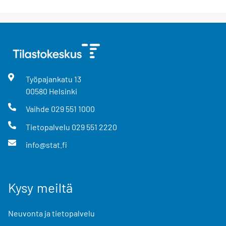
Työpajankatu
13
00580
Helsinki
Vaihde
029 551 1000
Tietopalvelu
029 551 2220
info@stat.fi
Kysy meiltä
Neuvonta ja tietopalvelu