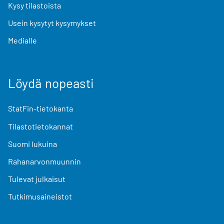
Kysy tilastoista
Usein kysytyt kysymykset
Medialle
Löydä nopeasti
StatFin-tietokanta
Tilastotietokannat
Suomi lukuina
Rahanarvonmuunnin
Tulevat julkaisut
Tutkimusaineistot