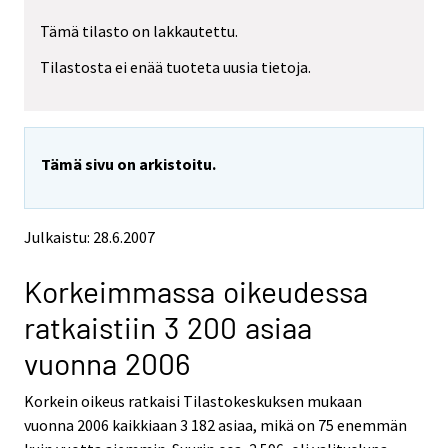
r
r
Tämä tilasto on lakkautettu.
y
y
t
t
Tilastosta ei enää tuoteta uusia tietoja.
t
t
o
o
i
i
s
s
e
e
Tämä sivu on arkistoitu.
e
e
n
n
p
p
a
a
Julkaistu: 28.6.2007
l
l
v
v
Korkeimmassa oikeudessa
e
e
l
l
ratkaistiin 3 200 asiaa
u
u
u
u
vuonna 2006
n
n
.
.
Korkein oikeus ratkaisi Tilastokeskuksen mukaan
vuonna 2006 kaikkiaan 3 182 asiaa, mikä on 75 enemmän