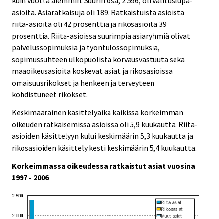
kuin vuotta aiemmin. Suurin osa, 2 596, oli valituslupa-
asioita. Asiaratkaisuja oli 189. Ratkaistuista asioista
riita-asioita oli 42 prosenttia ja rikosasioita 39
prosenttia. Riita-asioissa suurimpia asiaryhmiä olivat
palvelussopimuksia ja työntulossopimuksia,
sopimussuhteen ulkopuolista korvausvastuuta sekä
maaoikeusasioita koskevat asiat ja rikosasioissa
omaisuusrikokset ja henkeen ja terveyteen
kohdistuneet rikokset.
Keskimääräinen käsittelyaika kaikissa korkeimman
oikeuden ratkaisemissa asioissa oli 5,9 kuukautta. Riita-
asioiden käsittelyyn kului keskimäärin 5,3 kuukautta ja
rikosasioiden käsittely kesti keskimäärin 5,4 kuukautta.
Korkeimmassa oikeudessa ratkaistut asiat vuosina
1997 - 2006