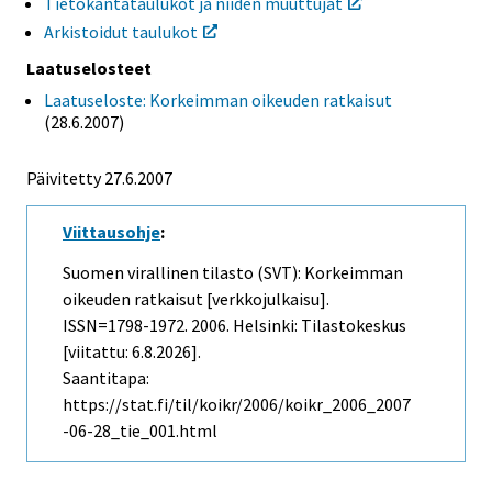
Tietokantataulukot ja niiden muuttujat
Arkistoidut taulukot
Laatuselosteet
Laatuseloste: Korkeimman oikeuden ratkaisut
(28.6.2007)
Päivitetty
27.6.2007
Viittausohje
:
Suomen virallinen tilasto (SVT): Korkeimman
oikeuden ratkaisut [verkkojulkaisu].
ISSN=1798-1972. 2006. Helsinki: Tilastokeskus
[viitattu: 6.8.2026].
Saantitapa:
https://stat.fi/til/koikr/2006/koikr_2006_2007
-06-28_tie_001.html