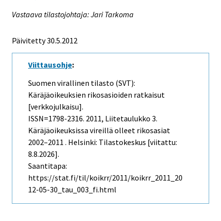
Vastaava tilastojohtaja: Jari Tarkoma
Päivitetty 30.5.2012
Viittausohje
:
Suomen virallinen tilasto (SVT):
Käräjäoikeuksien rikosasioiden ratkaisut
[verkkojulkaisu].
ISSN=1798-2316. 2011, Liitetaulukko 3.
Käräjäoikeuksissa vireillä olleet rikosasiat
2002–2011 . Helsinki: Tilastokeskus [viitattu:
8.8.2026].
Saantitapa:
https://stat.fi/til/koikrr/2011/koikrr_2011_20
12-05-30_tau_003_fi.html