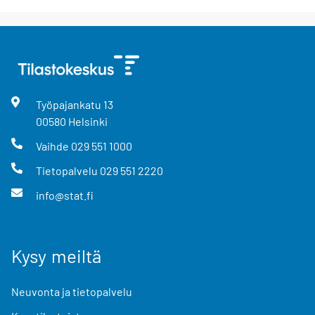
Työpajankatu
13
00580
Helsinki
Vaihde
029 551 1000
Tietopalvelu
029 551 2220
info@stat.fi
Kysy meiltä
Neuvonta ja tietopalvelu