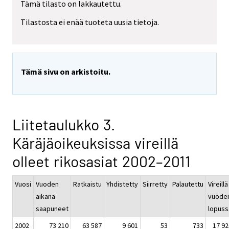
Tämä tilasto on lakkautettu.
Tilastosta ei enää tuoteta uusia tietoja.
Tämä sivu on arkistoitu.
Liitetaulukko 3.
Käräjäoikeuksissa vireillä
olleet rikosasiat 2002–2011
Vuosi
Vuoden
Ratkaistu
Yhdistetty
Siirretty
Palautettu
Vireillä
aikana
vuode
saapuneet
lopuss
2002
73 210
63 587
9 601
53
733
17 92