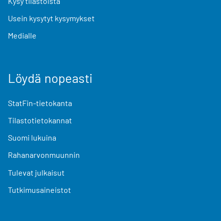
Kysy tilastoista
Usein kysytyt kysymykset
Medialle
Löydä nopeasti
StatFin-tietokanta
Tilastotietokannat
Suomi lukuina
Rahanarvonmuunnin
Tulevat julkaisut
Tutkimusaineistot