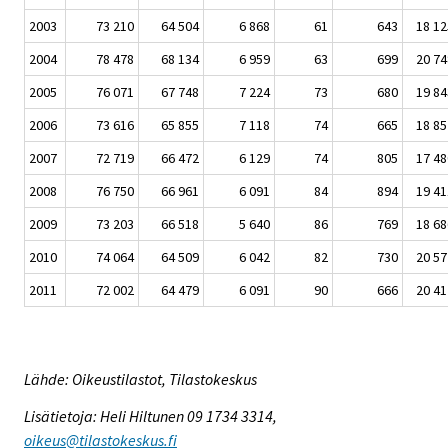
2003
73 210
64 504
6 868
61
643
18 12
2004
78 478
68 134
6 959
63
699
20 74
2005
76 071
67 748
7 224
73
680
19 84
2006
73 616
65 855
7 118
74
665
18 85
2007
72 719
66 472
6 129
74
805
17 48
2008
76 750
66 961
6 091
84
894
19 41
2009
73 203
66 518
5 640
86
769
18 68
2010
74 064
64 509
6 042
82
730
20 57
2011
72 002
64 479
6 091
90
666
20 41
Lähde: Oikeustilastot, Tilastokeskus
Lisätietoja: Heli Hiltunen 09 1734 3314,
oikeus@tilastokeskus.fi