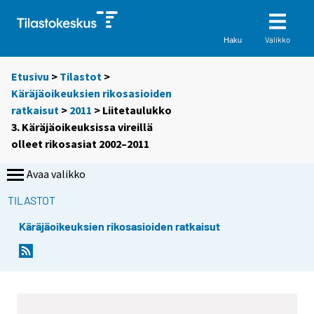
Valikko
Haku
Etusivu
>
Tilastot
>
Käräjäoikeuksien rikosasioiden
ratkaisut
>
2011
> Liitetaulukko
3. Käräjäoikeuksissa vireillä
olleet rikosasiat 2002–2011
Avaa valikko
TILASTOT
Käräjäoikeuksien rikosasioiden ratkaisut