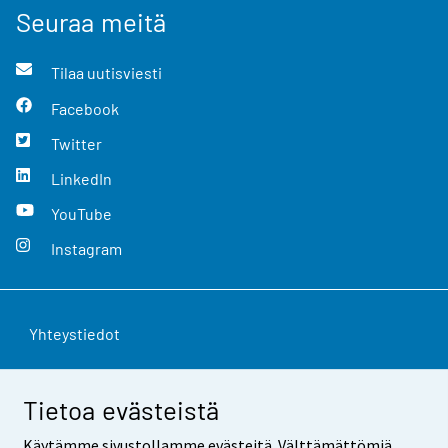
Seuraa meitä
Tilaa uutisviesti
Facebook
Twitter
LinkedIn
YouTube
Instagram
Yhteystiedot
Palaute
Tietoa evästeistä
Käyttöehdot
Käytämme sivustollamme evästeitä. Välttämättömiä