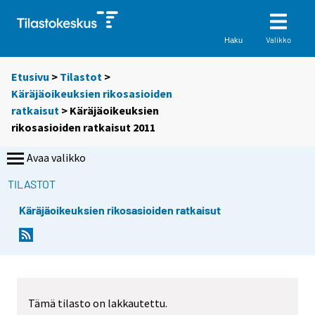
Valikko
Haku
Etusivu
>
Tilastot
>
Käräjäoikeuksien rikosasioiden
ratkaisut
> Käräjäoikeuksien
rikosasioiden ratkaisut 2011
Avaa valikko
TILASTOT
Käräjäoikeuksien rikosasioiden ratkaisut
Tämä tilasto on lakkautettu.