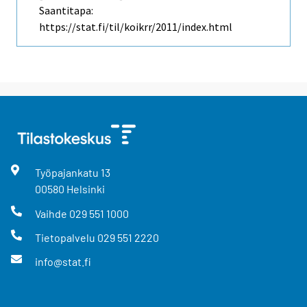
Saantitapa:
https://stat.fi/til/koikrr/2011/index.html
Työpajankatu
13
00580
Helsinki
Vaihde
029 551 1000
Tietopalvelu
029 551 2220
info@stat.fi