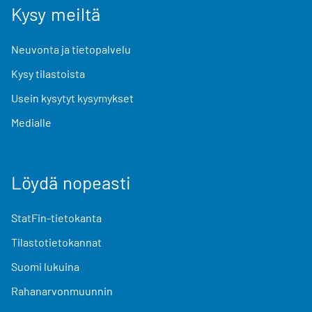
Kysy meiltä
Neuvonta ja tietopalvelu
Kysy tilastoista
Usein kysytyt kysymykset
Medialle
Löydä nopeasti
StatFin-tietokanta
Tilastotietokannat
Suomi lukuina
Rahanarvonmuunnin