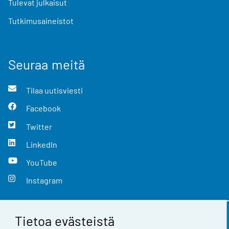
Tulevat julkaisut
Tutkimusaineistot
Seuraa meitä
Tilaa uutisviesti
Facebook
Twitter
LinkedIn
YouTube
Instagram
Tietoa evästeistä
Yhteystiedot