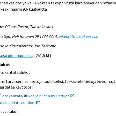
naiskäsittelyaika - rikoksen tekopäivästä käräjäoikeuden ratkai
i keskimäärin 9,6 kuukautta.
e: Oikeustilastot, Tilastokeskus
tietoja: Heli Hiltunen 09 1734 3314,
oikeus@tilastokeskus.fi
aava tilastojohtaja: Jari Tarkoma
kaisu pdf-muodossa
(251,5 kt)
lukot
etokantataulukot
mi tarvitsemiasi tietoja taulukoiksi, tarkastele tietoja kuvioina, t
aa dataa käyttöösi.
Tietokantataulukot ja niiden muuttujat
Arkistoidut taulukot
itetaulukot