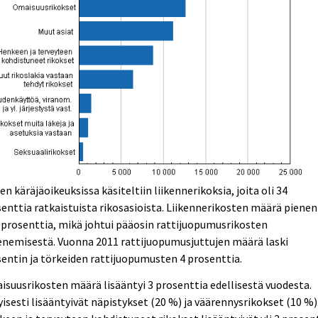
en käräjäoikeuksissa käsiteltiin liikennerikoksia, joita oli 34
enttia ratkaistuista rikosasioista. Liikennerikosten määrä pienen
 prosenttia, mikä johtui pääosin rattijuopumusrikosten
enemisestä. Vuonna 2011 rattijuopumusjuttujen määrä laski
entin ja törkeiden rattijuopumusten 4 prosenttia.
suusrikosten määrä lisääntyi 3 prosenttia edellisestä vuodesta.
yisesti lisääntyivät näpistykset (20 %) ja väärennysrikokset (10 %)