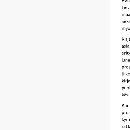
Henk
Liev
määr
Seks
myös
Kirj
asia
erit
juna
pros
liik
kirj
puol
käsi
Kärä
pros
kymm
ratk