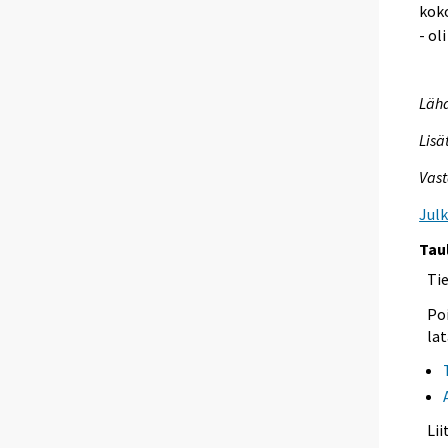
koko
- ol
Lähd
Lisä
Vast
Jul
Tau
Ti
Poi
lat
Li