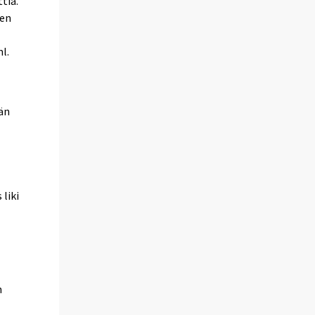
tia.
jen
l.
än
 liki
n