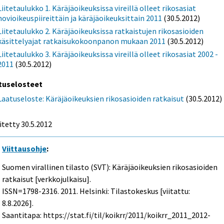
Liitetaulukko 1. Käräjäoikeuksissa vireillä olleet rikosasiat
hovioikeuspiireittäin ja käräjäoikeuksittain 2011
(30.5.2012)
Liitetaulukko 2. Käräjäoikeuksissa ratkaistujen rikosasioiden
käsittelyajat ratkaisukokoonpanon mukaan 2011
(30.5.2012)
Liitetaulukko 3. Käräjäoikeuksissa vireillä olleet rikosasiat 2002 -
2011
(30.5.2012)
tuselosteet
Laatuseloste: Käräjäoikeuksien rikosasioiden ratkaisut
(30.5.2012)
itetty 30.5.2012
Viittausohje
:
Suomen virallinen tilasto (SVT): Käräjäoikeuksien rikosasioiden
ratkaisut [verkkojulkaisu].
ISSN=1798-2316. 2011. Helsinki: Tilastokeskus [viitattu:
8.8.2026].
Saantitapa: https://stat.fi/til/koikrr/2011/koikrr_2011_2012-