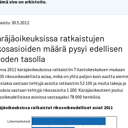
ämä sivu on arkistoitu.
aistu: 30.5.2012
räjäoikeuksissa ratkaistujen
kosasioiden määrä pysyi edellisen
oden tasolla
na 2011 käräjäoikeuksissa ratkaistiin Tilastokeskuksen mukaan
00 rikosoikeudellista asiaa, mikä on yhtä paljon kuin vuotta aiem
slakia vastaan tehtyjä asioita ratkaistiin 52 100 ja muita lakeja ja
uksia vastaan tehtyjä rikosasioita 1 200. Käräjäoikeuteen joutui
soikeudellisissa asioissa vastaajaksi 78 000 henkilöä.
äjäoikeuksissa ratkaistut rikosoikeudelliset asiat 2011