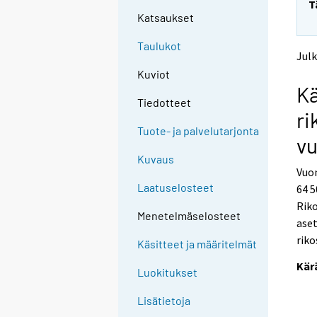
T
t
t
Katsaukset
o
o
a
a
Taulukot
n
n
Julk
o
o
Kuviot
t
t
Kä
h
h
Tiedotteet
e
e
ri
r
r
Tuote- ja palvelutarjonta
s
s
vu
e
e
Kuvaus
r
r
Vuon
v
v
Laatuselosteet
64 5
i
i
Riko
c
c
Menetelmäselosteet
e
e
aset
.
.
riko
Käsitteet ja määritelmät
Kär
Luokitukset
Lisätietoja