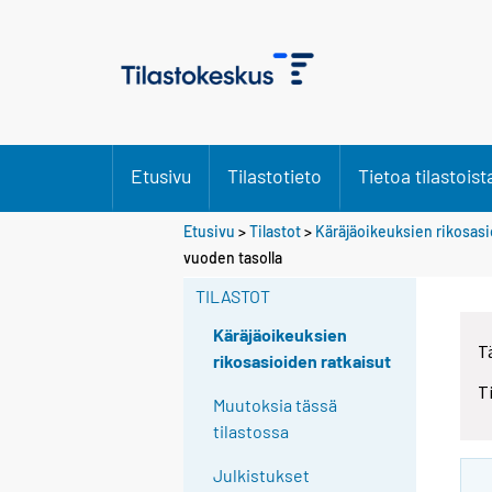
Etusivu
Tilastotieto
Tietoa tilastoist
Etusivu
>
Tilastot
>
Käräjäoikeuksien rikosasi
Y
Y
vuoden tasolla
o
o
u
u
TILASTOT
a
a
r
r
Käräjäoikeuksien
T
e
e
rikosasioiden ratkaisut
m
m
T
o
o
Muutoksia tässä
v
v
tilastossa
i
i
n
n
Julkistukset
g
g