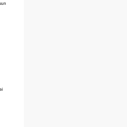
suun
ai