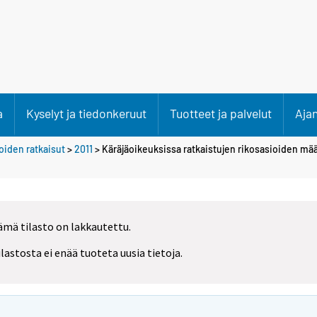
a
Kyselyt ja tiedonkeruut
Tuotteet ja palvelut
Aja
oiden ratkaisut
>
2011
> Käräjäoikeuksissa ratkaistujen rikosasioiden mää
ämä tilasto on lakkautettu.
ilastosta ei enää tuoteta uusia tietoja.