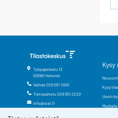
Kysy 
Työpajankatu
13
00580
Helsinki
Neuvonta
Vaihde
029 551 1000
Kysy tila
Tietopalvelu
029 551 2220
Usein ky
info@stat.fi
Medialle