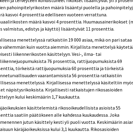
een ja terveyteen kohdistuneet rikokset lisääntyivät yli 3 prosent
ien pahoinpitelyrikosten määrä lisääntyi puolella ja pahoinpitely
ä kasvoi 4 prosenttia edelliseen vuoteen verrattuna.
uaalirikosten määrä kasvoi 4 prosenttia. Huumausainerikokset (m
 valmistus, edistys ja käyttö) lisääntyivät 11 prosenttia.
allisessa menettelyssä ratkaistiin 19 000 asiaa, mikä on pari sataa
a vähemmän kuin vuotta aiemmin. Kirjallista menettelyä käytetä
yisesti liikennerikosten käsittelyyn. Vesi-, ilma- tai
liikennejuopumuksista 76 prosenttia, rattijuopumuksista 69
enttia, törkeistä rattijuopumuksia 60 prosenttia ja törkeistä
enneturvallisuuden vaarantamisista 56 prosenttia ratkaistiin
allisessa menettelyssä. Kirjallisessa menettelyssä käsiteltiin myös
et näpistysrikoksista. Kirjallisesti ratkaistujen rikosasioiden
ttelyyn kului keskimäärin 1,7 kuukautta.
jäoikeuksien käsittelemistä rikosoikeudellisista asioista 55
enttia saatiin päätökseen alle kahdessa kuukaudessa. Joka
enennen jutun käsittely kesti yli puoli vuotta. Keskimäärin asia
aisuun käräjäoikeuksissa kului 3,1 kuukautta. Rikosasioiden