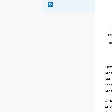
Enit
pros
pari
väh
pros
Omai
Erit