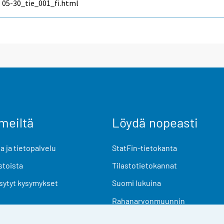
05-30_tie_001_fi.html
meiltä
Löydä nopeasti
 ja tietopalvelu
StatFin-tietokanta
stoista
Tilastotietokannat
sytyt kysymykset
Suomi lukuina
Rahanarvonmuunnin
Tulevat julkaisut