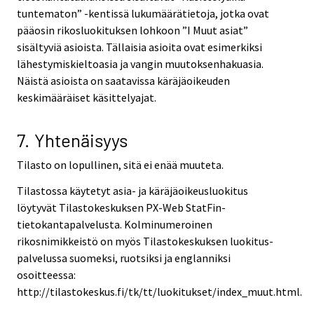
tuntematon” -kentissä lukumäärätietoja, jotka ovat
pääosin rikosluokituksen lohkoon ”I Muut asiat”
sisältyviä asioista. Tällaisia asioita ovat esimerkiksi
lähestymiskieltoasia ja vangin muutoksenhakuasia.
Näistä asioista on saatavissa käräjäoikeuden
keskimääräiset käsittelyajat.
7. Yhtenäisyys
Tilasto on lopullinen, sitä ei enää muuteta.
Tilastossa käytetyt asia- ja käräjäoikeusluokitus
löytyvät Tilastokeskuksen PX-Web StatFin-
tietokantapalvelusta. Kolminumeroinen
rikosnimikkeistö on myös Tilastokeskuksen luokitus-
palvelussa suomeksi, ruotsiksi ja englanniksi
osoitteessa:
http://tilastokeskus.fi/tk/tt/luokitukset/index_muut.html.