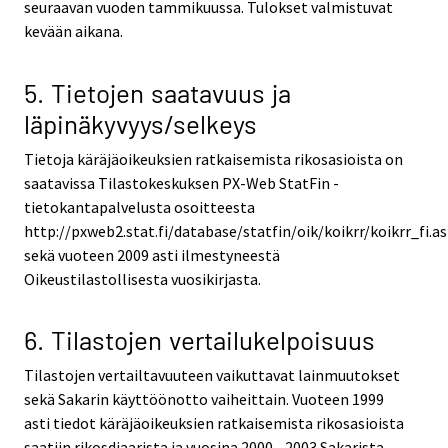
seuraavan vuoden tammikuussa. Tulokset valmistuvat
kevään aikana.
5. Tietojen saatavuus ja
läpinäkyvyys/selkeys
Tietoja käräjäoikeuksien ratkaisemista rikosasioista on
saatavissa Tilastokeskuksen PX-Web StatFin -
tietokantapalvelusta osoitteesta
http://pxweb2.stat.fi/database/statfin/oik/koikrr/koikrr_fi.a
sekä vuoteen 2009 asti ilmestyneestä
Oikeustilastollisesta vuosikirjasta.
6. Tilastojen vertailukelpoisuus
Tilastojen vertailtavuuteen vaikuttavat lainmuutokset
sekä Sakarin käyttöönotto vaiheittain. Vuoteen 1999
asti tiedot käräjäoikeuksien ratkaisemista rikosasioista
saatiin rikosdiaarista ja vuosina 2000 - 2003 Sakarista