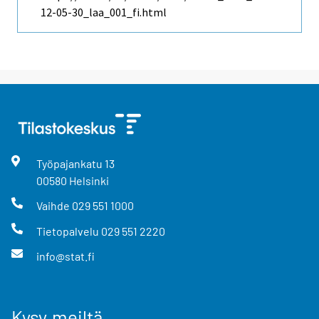
12-05-30_laa_001_fi.html
Työpajankatu
13
00580
Helsinki
Vaihde
029 551 1000
Tietopalvelu
029 551 2220
info@stat.fi
Kysy meiltä