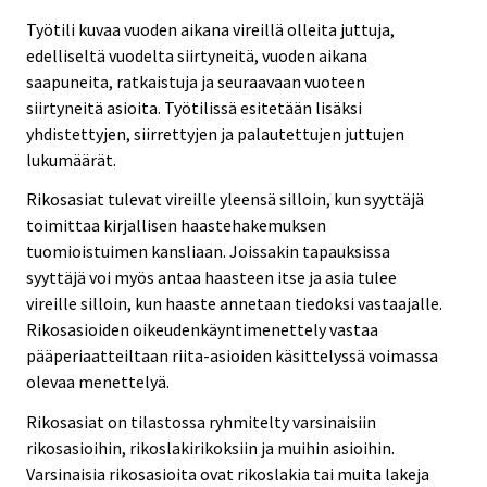
Työtili kuvaa vuoden aikana vireillä olleita juttuja,
edelliseltä vuodelta siirtyneitä, vuoden aikana
saapuneita, ratkaistuja ja seuraavaan vuoteen
siirtyneitä asioita. Työtilissä esitetään lisäksi
yhdistettyjen, siirrettyjen ja palautettujen juttujen
lukumäärät.
Rikosasiat tulevat vireille yleensä silloin, kun syyttäjä
toimittaa kirjallisen haastehakemuksen
tuomioistuimen kansliaan. Joissakin tapauksissa
syyttäjä voi myös antaa haasteen itse ja asia tulee
vireille silloin, kun haaste annetaan tiedoksi vastaajalle.
Rikosasioiden oikeudenkäyntimenettely vastaa
pääperiaatteiltaan riita-asioiden käsittelyssä voimassa
olevaa menettelyä.
Rikosasiat on tilastossa ryhmitelty varsinaisiin
rikosasioihin, rikoslakirikoksiin ja muihin asioihin.
Varsinaisia rikosasioita ovat rikoslakia tai muita lakeja