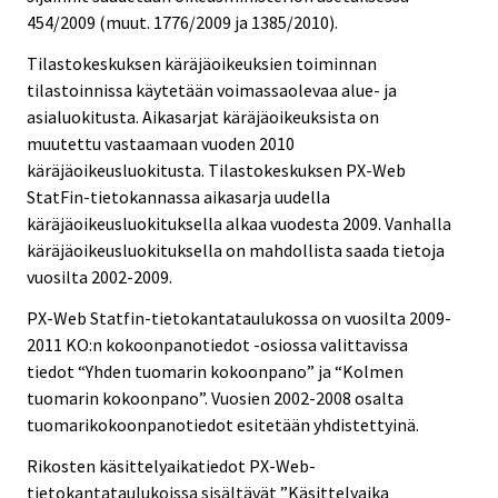
454/2009 (muut. 1776/2009 ja 1385/2010).
Tilastokeskuksen käräjäoikeuksien toiminnan
tilastoinnissa käytetään voimassaolevaa alue- ja
asialuokitusta. Aikasarjat käräjäoikeuksista on
muutettu vastaamaan vuoden 2010
käräjäoikeusluokitusta. Tilastokeskuksen PX-Web
StatFin-tietokannassa aikasarja uudella
käräjäoikeusluokituksella alkaa vuodesta 2009. Vanhalla
käräjäoikeusluokituksella on mahdollista saada tietoja
vuosilta 2002-2009.
PX-Web Statfin-tietokantataulukossa on vuosilta 2009-
2011 KO:n kokoonpanotiedot -osiossa valittavissa
tiedot “Yhden tuomarin kokoonpano” ja “Kolmen
tuomarin kokoonpano”. Vuosien 2002-2008 osalta
tuomarikokoonpanotiedot esitetään yhdistettyinä.
Rikosten käsittelyaikatiedot PX-Web-
tietokantataulukoissa sisältävät ”Käsittelyaika