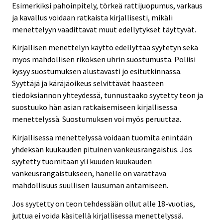
Esimerkiksi pahoinpitely, törkeä rattijuopumus, varkaus
ja kavallus voidaan ratkaista kirjallisesti, mikäli
menettelyyn vaadittavat muut edellytykset täyttyvät.
Kirjallisen menettelyn käyttö edellyttää syytetyn sekä
myös mahdollisen rikoksen uhrin suostumusta. Poliisi
kysyy suostumuksen alustavasti jo esitutkinnassa.
Syyttäjä ja käräjäoikeus selvittävät haasteen
tiedoksiannon yhteydessä, tunnustaako syytetty teon ja
suostuuko hän asian ratkaisemiseen kirjallisessa
menettelyssä. Suostumuksen voi myös peruuttaa.
Kirjallisessa menettelyssä voidaan tuomita enintään
yhdeksän kuukauden pituinen vankeusrangaistus. Jos
syytetty tuomitaan yli kuuden kuukauden
vankeusrangaistukseen, hänelle on varattava
mahdollisuus suullisen lausuman antamiseen.
Jos syytetty on teon tehdessään ollut alle 18-vuotias,
juttua ei voida käsitellä kirjallisessa menettelyssä.