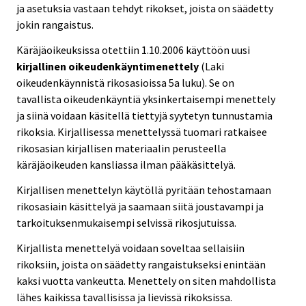
ja asetuksia vastaan tehdyt rikokset, joista on säädetty
jokin rangaistus.
Käräjäoikeuksissa otettiin 1.10.2006 käyttöön uusi
kirjallinen oikeudenkäyntimenettely
(Laki
oikeudenkäynnistä rikosasioissa 5a luku). Se on
tavallista oikeudenkäyntiä yksinkertaisempi menettely
ja siinä voidaan käsitellä tiettyjä syytetyn tunnustamia
rikoksia. Kirjallisessa menettelyssä tuomari ratkaisee
rikosasian kirjallisen materiaalin perusteella
käräjäoikeuden kansliassa ilman pääkäsittelyä.
Kirjallisen menettelyn käytöllä pyritään tehostamaan
rikosasiain käsittelyä ja saamaan siitä joustavampi ja
tarkoituksenmukaisempi selvissä rikosjutuissa.
Kirjallista menettelyä voidaan soveltaa sellaisiin
rikoksiin, joista on säädetty rangaistukseksi enintään
kaksi vuotta vankeutta. Menettely on siten mahdollista
lähes kaikissa tavallisissa ja lievissä rikoksissa.