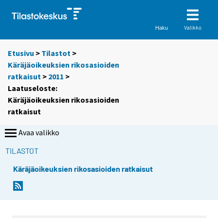
Valikko
Haku
Etusivu
>
Tilastot
>
Käräjäoikeuksien rikosasioiden
ratkaisut
>
2011
>
Laatuseloste:
Käräjäoikeuksien rikosasioiden
ratkaisut
Avaa valikko
TILASTOT
Käräjäoikeuksien rikosasioiden ratkaisut
Y
o
u