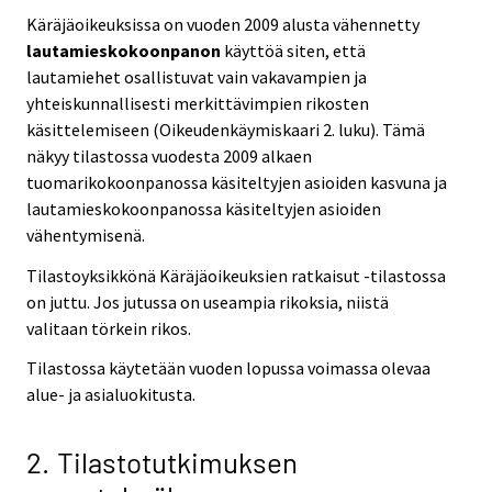
Käräjäoikeuksissa on vuoden 2009 alusta vähennetty
lautamieskokoonpanon
käyttöä siten, että
lautamiehet osallistuvat vain vakavampien ja
yhteiskunnallisesti merkittävimpien rikosten
käsittelemiseen (Oikeudenkäymiskaari 2. luku). Tämä
näkyy tilastossa vuodesta 2009 alkaen
tuomarikokoonpanossa käsiteltyjen asioiden kasvuna ja
lautamieskokoonpanossa käsiteltyjen asioiden
vähentymisenä.
Tilastoyksikkönä Käräjäoikeuksien ratkaisut -tilastossa
on juttu. Jos jutussa on useampia rikoksia, niistä
valitaan törkein rikos.
Tilastossa käytetään vuoden lopussa voimassa olevaa
alue- ja asialuokitusta.
2. Tilastotutkimuksen