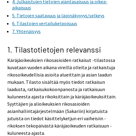
4. Julkaistujen tietojen ajantasaisuus ja oikea-
e
aikaisuus
r
5. Tietojen saatavuus ja läpinäkyvyys/selkeys
v
6. Tilastojen vertailukelpoisuus
i
7. Yhtenäisyys
c
e
1. Tilastotietojen relevanssi
.
Käräjäoikeuksien rikosasioiden ratkaisut -tilastossa
kuvataan vuoden aikana vireillä olleita ja ratkaistuja
rikosoikeudellisia asioita alueittain ja asian laadun
mukaan. Tilasto sisältää myös tiedot ratkaisun
laadusta, ratkaisukokoonpanosta ja ratkaisuun
kuluneesta ajasta rikoksittain ja käräjäoikeuksittain.
Syyttäjien ja alioikeuksien rikosasioiden
asianhallintajärjestelmään (Sakariin) kirjatuista
jutuista on tiedot käsittelyketjun eri vaiheisiin -
rikoksen tekopäivästä käräjäoikeuden ratkaisuun -
kuluneesta ajasta.