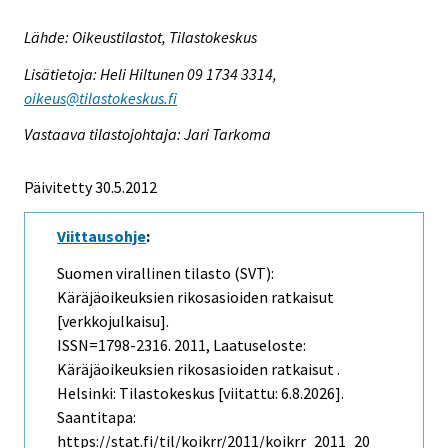
Lähde: Oikeustilastot, Tilastokeskus
Lisätietoja: Heli Hiltunen 09 1734 3314,
oikeus@tilastokeskus.fi
Vastaava tilastojohtaja: Jari Tarkoma
Päivitetty 30.5.2012
Viittausohje
:
Suomen virallinen tilasto (SVT):
Käräjäoikeuksien rikosasioiden ratkaisut
[verkkojulkaisu].
ISSN=1798-2316. 2011, Laatuseloste:
Käräjäoikeuksien rikosasioiden ratkaisut .
Helsinki: Tilastokeskus [viitattu: 6.8.2026].
Saantitapa:
https://stat.fi/til/koikrr/2011/koikrr_2011_20