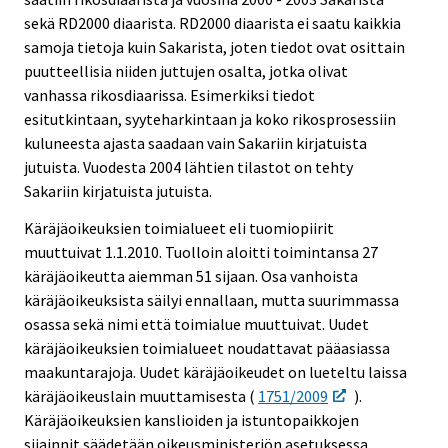
sekä RD2000 diaarista. RD2000 diaarista ei saatu kaikkia
samoja tietoja kuin Sakarista, joten tiedot ovat osittain
puutteellisia niiden juttujen osalta, jotka olivat
vanhassa rikosdiaarissa. Esimerkiksi tiedot
esitutkintaan, syyteharkintaan ja koko rikosprosessiin
kuluneesta ajasta saadaan vain Sakariin kirjatuista
jutuista. Vuodesta 2004 lähtien tilastot on tehty
Sakariin kirjatuista jutuista.
Käräjäoikeuksien toimialueet eli tuomiopiirit
muuttuivat 1.1.2010. Tuolloin aloitti toimintansa 27
käräjäoikeutta aiemman 51 sijaan. Osa vanhoista
käräjäoikeuksista säilyi ennallaan, mutta suurimmassa
osassa sekä nimi että toimialue muuttuivat. Uudet
käräjäoikeuksien toimialueet noudattavat pääasiassa
maakuntarajoja. Uudet käräjäoikeudet on lueteltu laissa
käräjäoikeuslain muuttamisesta (
1751/2009
).
Käräjäoikeuksien kanslioiden ja istuntopaikkojen
sijainnit säädetään oikeusministeriön asetuksessa