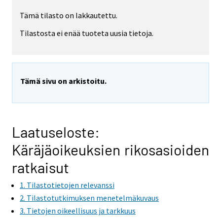
a
r
Tämä tilasto on lakkautettu.
e
Tilastosta ei enää tuoteta uusia tietoja.
m
o
v
i
Tämä sivu on arkistoitu.
n
g
t
o
Laatuseloste:
a
n
Käräjäoikeuksien rikosasioiden
o
ratkaisut
t
h
1. Tilastotietojen relevanssi
e
2. Tilastotutkimuksen menetelmäkuvaus
r
3. Tietojen oikeellisuus ja tarkkuus
s