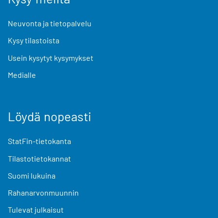
Neuvonta ja tietopalvelu
Kysy tilastoista
Usein kysytyt kysymykset
Medialle
Löydä nopeasti
StatFin-tietokanta
Tilastotietokannat
Suomi lukuina
Rahanarvonmuunnin
Tulevat julkaisut