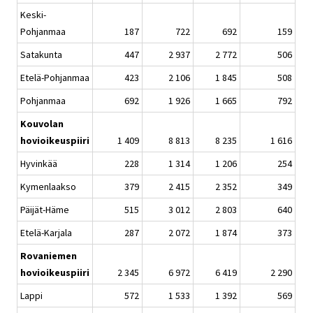
Keski-
Pohjanmaa
187
722
692
159
Satakunta
447
2 937
2 772
506
Etelä-Pohjanmaa
423
2 106
1 845
508
Pohjanmaa
692
1 926
1 665
792
Kouvolan
hovioikeuspiiri
1 409
8 813
8 235
1 616
Hyvinkää
228
1 314
1 206
254
Kymenlaakso
379
2 415
2 352
349
Päijät-Häme
515
3 012
2 803
640
Etelä-Karjala
287
2 072
1 874
373
Rovaniemen
hovioikeuspiiri
2 345
6 972
6 419
2 290
Lappi
572
1 533
1 392
569