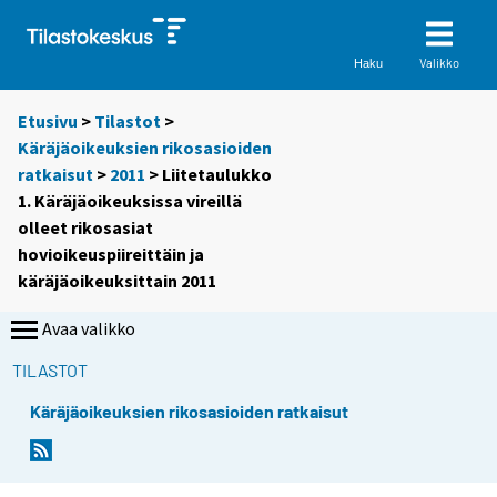
Valikko
Haku
Etusivu
>
Tilastot
>
Käräjäoikeuksien rikosasioiden
ratkaisut
>
2011
> Liitetaulukko
1. Käräjäoikeuksissa vireillä
olleet rikosasiat
hovioikeuspiireittäin ja
käräjäoikeuksittain 2011
Avaa valikko
TILASTOT
Käräjäoikeuksien rikosasioiden ratkaisut