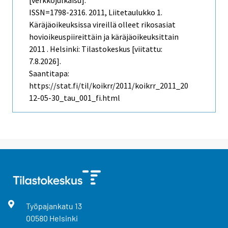
ISSN=1798-2316. 2011, Liitetaulukko 1.
Käräjäoikeuksissa vireillä olleet rikosasiat
hovioikeuspiireittäin ja käräjäoikeuksittain
2011 . Helsinki: Tilastokeskus [viitattu:
7.8.2026].
Saantitapa:
https://stat.fi/til/koikrr/2011/koikrr_2011_20
12-05-30_tau_001_fi.html
Työpajankatu
13
00580
Helsinki