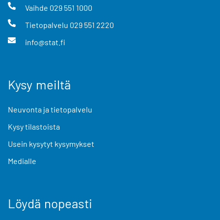
Vaihde
029 551 1000
Tietopalvelu
029 551 2220
info@stat.fi
Kysy meiltä
Neuvonta ja tietopalvelu
Kysy tilastoista
Usein kysytyt kysymykset
Medialle
Löydä nopeasti