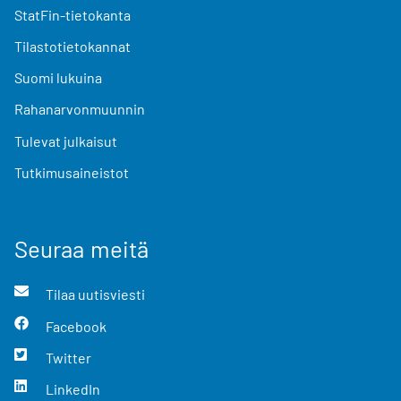
StatFin-tietokanta
Tilastotietokannat
Suomi lukuina
Rahanarvonmuunnin
Tulevat julkaisut
Tutkimusaineistot
Seuraa meitä
Tilaa uutisviesti
Facebook
Twitter
LinkedIn