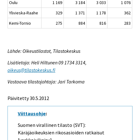
Oulu
1 169
3 184
3 033
1 076
Ylivieska-Raahe
329
1 371
1 178
362
Kemi-Tornio
275
884
816
283
Lähde: Oikeustilastot, Tilastokeskus
Lisätietoja: Heli Hiltunen 09 1734 3314,
oikeus@tilastokeskus.fi
Vastaava tilastojohtaja: Jari Tarkoma
Päivitetty 30.5.2012
Viittausohje
:
Suomen virallinen tilasto (SVT):
Käräjäoikeuksien rikosasioiden ratkaisut
[verkkojulkaisu].