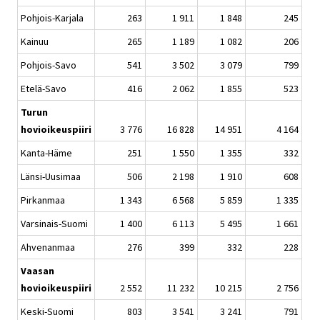
Pohjois-Karjala
263
1 911
1 848
245
Kainuu
265
1 189
1 082
206
Pohjois-Savo
541
3 502
3 079
799
Etelä-Savo
416
2 062
1 855
523
Turun
hovioikeuspiiri
3 776
16 828
14 951
4 164
Kanta-Häme
251
1 550
1 355
332
Länsi-Uusimaa
506
2 198
1 910
608
Pirkanmaa
1 343
6 568
5 859
1 335
Varsinais-Suomi
1 400
6 113
5 495
1 661
Ahvenanmaa
276
399
332
228
Vaasan
hovioikeuspiiri
2 552
11 232
10 215
2 756
Keski-Suomi
803
3 541
3 241
791