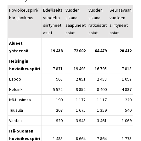
Hovioikeuspiiri/
Edelliseltä
Vuoden
Vuoden
Seuraavaan
Käräjäoikeus
vuodelta
aikana
aikana
vuoteen
siirtyneet
saapuneet
ratkaistut
siirtyneet
asiat
asiat
asiat
asiat
Alueet
yhteensä
19 438
72 002
64 479
20 412
Helsingin
hovioikeuspiiri
7 871
19 493
16 795
7 813
Espoo
963
2 851
2 458
1 097
Helsinki
5 522
9 852
8 400
4 887
Itä-Uusimaa
199
1 172
1 117
220
Tuusula
267
1 675
1 359
540
Vantaa
920
3 943
3 461
1 069
Itä-Suomen
hovioikeuspiiri
1 485
8 664
7 864
1 773