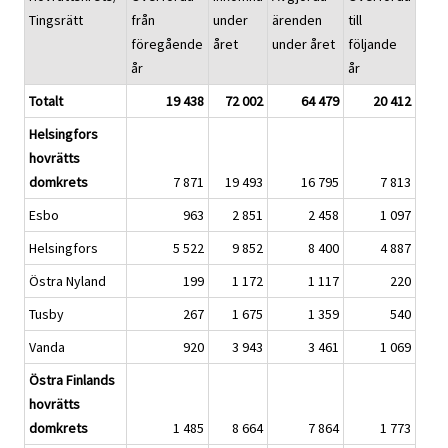
Tingsrätt
från
under
ärenden
till
föregående
året
under året
följande
år
år
Totalt
19 438
72 002
64 479
20 412
Helsingfors
hovrätts
domkrets
7 871
19 493
16 795
7 813
Esbo
963
2 851
2 458
1 097
Helsingfors
5 522
9 852
8 400
4 887
Östra Nyland
199
1 172
1 117
220
Tusby
267
1 675
1 359
540
Vanda
920
3 943
3 461
1 069
Östra Finlands
hovrätts
domkrets
1 485
8 664
7 864
1 773