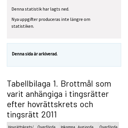
Denna statistik har lagts ned.
Nya uppgifter produceras inte längre om
statistiken.
Denna sida är arkiverad.
Tabellbilaga 1. Brottmål som
varit anhängiga i tingsrätter
efter hovrättskrets och
tingsrätt 2011
Hovrättskrets/
Överförda
Inkomna
Avgjorda
Överförda