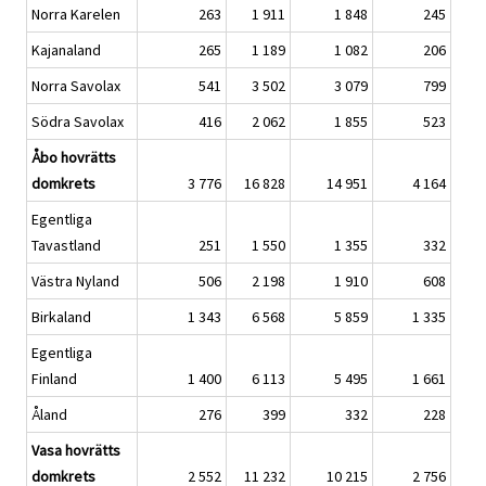
Norra Karelen
263
1 911
1 848
245
Kajanaland
265
1 189
1 082
206
Norra Savolax
541
3 502
3 079
799
Södra Savolax
416
2 062
1 855
523
Åbo hovrätts
domkrets
3 776
16 828
14 951
4 164
Egentliga
Tavastland
251
1 550
1 355
332
Västra Nyland
506
2 198
1 910
608
Birkaland
1 343
6 568
5 859
1 335
Egentliga
Finland
1 400
6 113
5 495
1 661
Åland
276
399
332
228
Vasa hovrätts
domkrets
2 552
11 232
10 215
2 756