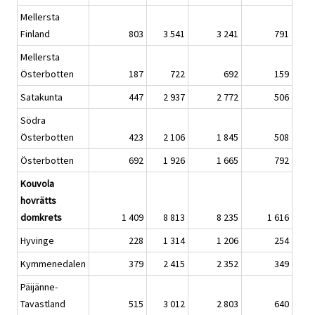
Mellersta
Finland
803
3 541
3 241
791
Mellersta
Österbotten
187
722
692
159
Satakunta
447
2 937
2 772
506
Södra
Österbotten
423
2 106
1 845
508
Österbotten
692
1 926
1 665
792
Kouvola
hovrätts
domkrets
1 409
8 813
8 235
1 616
Hyvinge
228
1 314
1 206
254
Kymmenedalen
379
2 415
2 352
349
Päijänne-
Tavastland
515
3 012
2 803
640