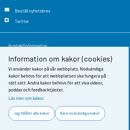
Beställ nyhetsbrev
Twitter
Kontaktinformation
Information om kakor (cookies)
Respons
Vi använder kakor på vår webbplats. Nödvändiga
Användarvillkor
kakor behövs för att webbplatsen ska fungera på
Dataskydd
rätt sätt. Andra kakor behövs för att visa videor,
poddar och feedbacktjäster.
Tillgänglighet
Läs mer om kakor.
Information om webbplatsen
Jag tillåter alla kakor
Bara nödvändiga kakor
Cookie-inställningar