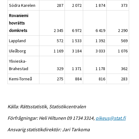
Södra Karelen
287
2 072
1 874
373
Rovaniemi
hovrätts
domkrets
2 345
6 972
6 419
2 290
Lappland
572
1 533
1 392
569
Uleåborg
1 169
3 184
3 033
1 076
Ylivieska-
Brahestad
329
1 371
1 178
362
Kemi-Torneå
275
884
816
283
Källa: Rättsstatistik, Statistikcentralen
Förfrågningar: Heli Hiltunen 09 1734 3314,
oikeus@stat.fi
Ansvarig statistikdirektör: Jari Tarkoma