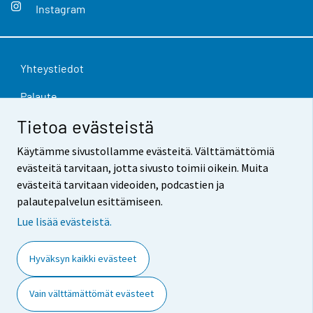
Instagram
Yhteystiedot
Palaute
Tietoa evästeistä
Käyttöehdot
Käytämme sivustollamme evästeitä. Välttämättömiä
Tietosuoja
evästeitä tarvitaan, jotta sivusto toimii oikein. Muita
Saavutettavuus
evästeitä tarvitaan videoiden, podcastien ja
palautepalvelun esittämiseen.
Tietoa sivustosta
Lue lisää evästeistä.
Evästeasetukset
Hyväksyn kaikki evästeet
Vain välttämättömät evästeet