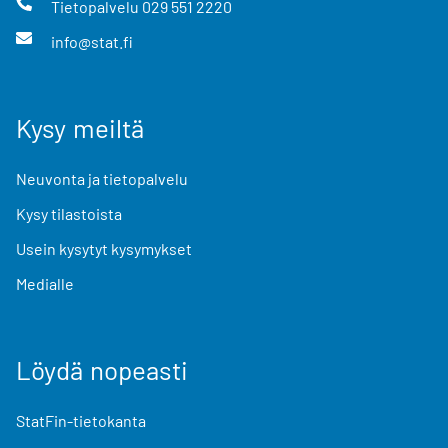
Tietopalvelu
029 551 2220
info@stat.fi
Kysy meiltä
Neuvonta ja tietopalvelu
Kysy tilastoista
Usein kysytyt kysymykset
Medialle
Löydä nopeasti
StatFin-tietokanta