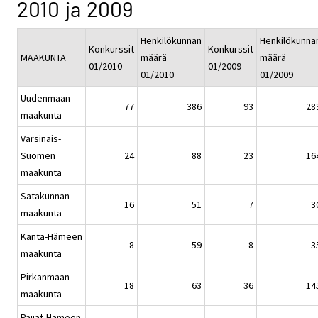
2010 ja 2009
Henkilökunnan
Henkilökunna
Konkurssit
Konkurssit
MAAKUNTA
määrä
määrä
01/2010
01/2009
01/2010
01/2009
Uudenmaan
77
386
93
28
maakunta
Varsinais-
Suomen
24
88
23
16
maakunta
Satakunnan
16
51
7
3
maakunta
Kanta-Hämeen
8
59
8
3
maakunta
Pirkanmaan
18
63
36
14
maakunta
Päijät-Hämeen