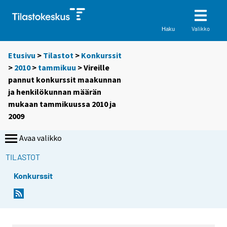
Valikko
Haku
Etusivu
>
Tilastot
>
Konkurssit
>
2010
>
tammikuu
> Vireille
pannut konkurssit maakunnan
ja henkilökunnan määrän
mukaan tammikuussa 2010 ja
2009
Avaa valikko
TILASTOT
Konkurssit