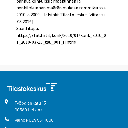
pannut konkurssit maakunnan ja
henkilökunnan määrän mukaan tammikuussa
2010 ja 2009 . Helsinki: Tilastokeskus [viitattu:
7.8.2026].
Saantitapa:
https://stat.fi/til/konk/2010/01/konk_2010_0
1_2010-03-15_tau_001_fi.html
Työpajankatu
13
00580
Helsinki
Vaihde
029 551 1000