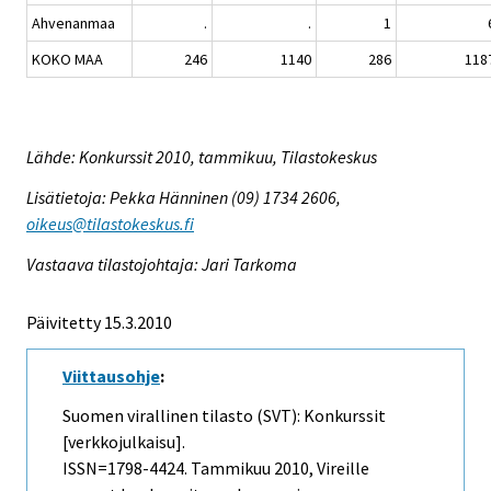
Ahvenanmaa
.
.
1
KOKO MAA
246
1140
286
118
Lähde: Konkurssit 2010, tammikuu, Tilastokeskus
Lisätietoja: Pekka Hänninen (09) 1734 2606,
oikeus@tilastokeskus.fi
Vastaava tilastojohtaja: Jari Tarkoma
Päivitetty 15.3.2010
Viittausohje
:
Suomen virallinen tilasto (SVT): Konkurssit
[verkkojulkaisu].
ISSN=1798-4424.
Tammikuu
2010, Vireille