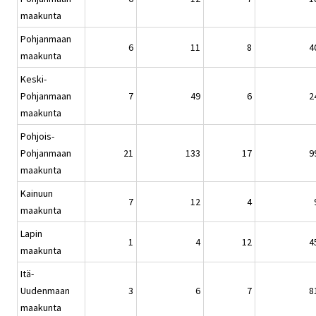
maakunta
Pohjanmaan
6
11
8
4
maakunta
Keski-
Pohjanmaan
7
49
6
2
maakunta
Pohjois-
Pohjanmaan
21
133
17
9
maakunta
Kainuun
7
12
4
maakunta
Lapin
1
4
12
4
maakunta
Itä-
Uudenmaan
3
6
7
8
maakunta