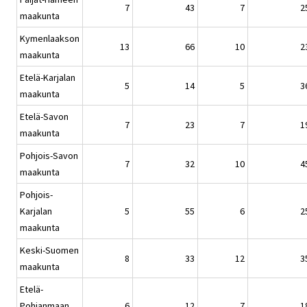
7
43
7
2
maakunta
Kymenlaakson
13
66
10
2
maakunta
Etelä-Karjalan
5
14
5
3
maakunta
Etelä-Savon
7
23
7
1
maakunta
Pohjois-Savon
7
32
10
4
maakunta
Pohjois-
Karjalan
5
55
6
2
maakunta
Keski-Suomen
8
33
12
3
maakunta
Etelä-
Pohjanmaan
6
12
7
1