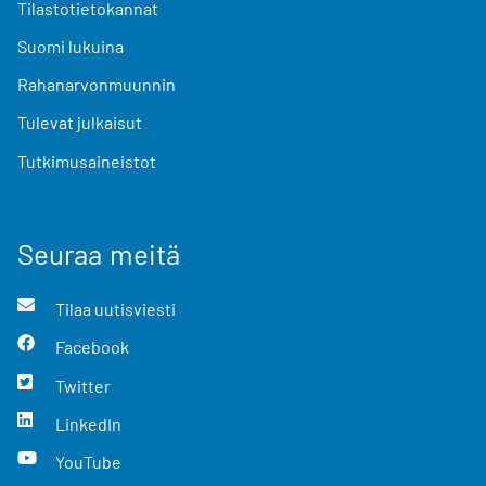
Tilastotietokannat
Suomi lukuina
Rahanarvonmuunnin
Tulevat julkaisut
Tutkimusaineistot
Seuraa meitä
Tilaa uutisviesti
Facebook
Twitter
LinkedIn
YouTube