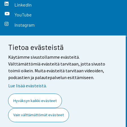
LinkedIn
YouTube
Instagram
Tietoa evästeistä
Yhteystiedot
Käytämme sivustollamme evästeitä.
Palaute
Välttämättömiä evästeitä tarvitaan, jotta sivusto
toimii oikein. Muita evästeitä tarvitaan videoiden,
Käyttöehdot
podcastien ja palautepalvelun esittämiseen.
Tietosuoja
Lue lisää evästeistä.
Saavutettavuus
Hyväksyn kaikki evästeet
Tietoa sivustosta
Vain välttämättömät evästeet
Evästeasetukset