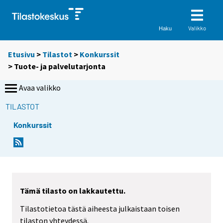
Valikko
Haku
Etusivu
>
Tilastot
>
Konkurssit
> Tuote- ja palvelutarjonta
Avaa valikko
TILASTOT
Konkurssit
Tämä tilasto on lakkautettu.
Tilastotietoa tästä aiheesta julkaistaan toisen
tilaston yhteydessä.