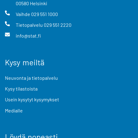
00580
Helsinki
Vaihde
029 551 1000
Tietopalvelu
029 551 2220
info@stat.fi
Kysy meiltä
Neuvonta ja tietopalvelu
Kysy tilastoista
Usein kysytyt kysymykset
Medialle
Löydä nopeasti