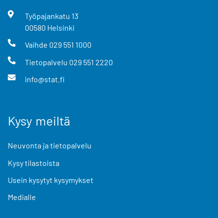
Työpajankatu
13
00580
Helsinki
Vaihde
029 551 1000
Tietopalvelu
029 551 2220
info@stat.fi
Kysy meiltä
Neuvonta ja tietopalvelu
Kysy tilastoista
Usein kysytyt kysymykset
Medialle