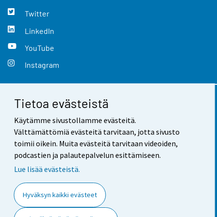
Twitter
LinkedIn
YouTube
Instagram
Tietoa evästeistä
Yhteystiedot
Käytämme sivustollamme evästeitä.
Palaute
Välttämättömiä evästeitä tarvitaan, jotta sivusto
toimii oikein. Muita evästeitä tarvitaan videoiden,
Käyttöehdot
podcastien ja palautepalvelun esittämiseen.
Tietosuoja
Lue lisää evästeistä.
Saavutettavuus
Hyväksyn kaikki evästeet
Tietoa sivustosta