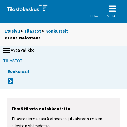
Valikko
Haku
Etusivu
>
Tilastot
>
Konkurssit
> Laatuselosteet
Avaa valikko
TILASTOT
Konkurssit
Tämä tilasto on lakkautettu.
Tilastotietoa tästä aiheesta julkaistaan toisen
tilaston yhteydessä.