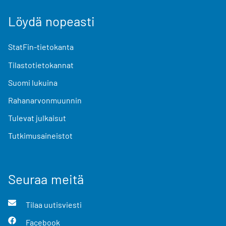
Löydä nopeasti
StatFin-tietokanta
Tilastotietokannat
Suomi lukuina
Rahanarvonmuunnin
Tulevat julkaisut
Tutkimusaineistot
Seuraa meitä
Tilaa uutisviesti
Facebook