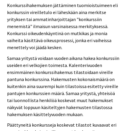
Konkurssihakemuksen jättäminen tuomioistuimeen eli
konkurssin vireilletulo ei läheskään aina merkitse
yrityksen tai ammatinharjoittajan "konkurssiin
menemistä" ilmaisun varsinaisessa merkityksessä.
Konkurssi oikeudenkäyntinä on mutkikas ja monia
vaiheita käsittävä oikeusprosessi, jonka eri vaiheissa
menettely voi jäädä kesken.
Samaa yritystä voidaan vuoden aikana hakea konkurssiin
useiden eri velkojien toimesta. Kalenterivuoden
ensimmäinen konkurssihakemus tilastoidaan vireille
pantuna konkurssina. Hakemusten kokonaismäärä on
kuitenkin aina suurempi kuin tilastoissa esitetty vireille
pantujen konkurssien määrä. Samaa yritystä, yhteisöä
tai luonnollista henkilöä koskevat muut hakemukset
näkyvät loppuun käsiteltyjen hakemusten tilastossa
hakemuksen käsittelyvuoden mukaan.
Päättyneitä konkursseja koskevat tilastot kuvaavat eri