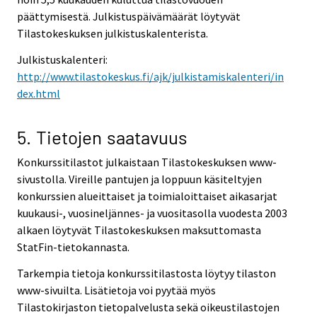
päättymisestä. Julkistuspäivämäärät löytyvät
Tilastokeskuksen julkistuskalenterista.
Julkistuskalenteri:
http://www.tilastokeskus.fi/ajk/julkistamiskalenteri/in
dex.html
5. Tietojen saatavuus
Konkurssitilastot julkaistaan Tilastokeskuksen www-
sivustolla. Vireille pantujen ja loppuun käsiteltyjen
konkurssien alueittaiset ja toimialoittaiset aikasarjat
kuukausi-, vuosineljännes- ja vuositasolla vuodesta 2003
alkaen löytyvät Tilastokeskuksen maksuttomasta
StatFin-tietokannasta.
Tarkempia tietoja konkurssitilastosta löytyy tilaston
www-sivuilta. Lisätietoja voi pyytää myös
Tilastokirjaston tietopalvelusta sekä oikeustilastojen