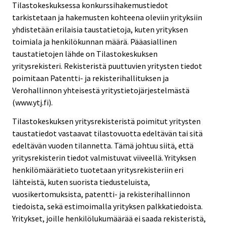
Tilastokeskuksessa konkurssihakemustiedot
tarkistetaan ja hakemusten kohteena oleviin yrityksiin
yhdistetään erilaisia taustatietoja, kuten yrityksen
toimiala ja henkilökunnan määrä. Pääasiallinen
taustatietojen lähde on Tilastokeskuksen
yritysrekisteri. Rekisteristä puuttuvien yritysten tiedot
poimitaan Patentti- ja rekisterihallituksen ja
Verohallinnon yhteisestä yritystietojärjestelmästä
(www.ytj.fi).
Tilastokeskuksen yritysrekisteristä poimitut yritysten
taustatiedot vastaavat tilastovuotta edeltävän tai sitä
edeltävän vuoden tilannetta. Tämä johtuu siitä, että
yritysrekisterin tiedot valmistuvat viiveellä. Yrityksen
henkilömäärätieto tuotetaan yritysrekisteriin eri
lähteistä, kuten suorista tiedusteluista,
vuosikertomuksista, patentti- ja rekisterihallinnon
tiedoista, sekä estimoimalla yrityksen palkkatiedoista.
Yritykset, joille henkilölukumäärää ei saada rekisteristä,