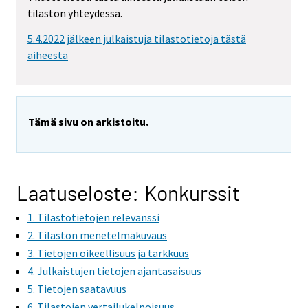
m
tilaston yhteydessä.
o
v
5.4.2022 jälkeen julkaistuja tilastotietoja tästä
i
aiheesta
n
g
t
o
Tämä sivu on arkistoitu.
a
n
o
t
Laatuseloste: Konkurssit
h
1. Tilastotietojen relevanssi
e
r
2. Tilaston menetelmäkuvaus
s
3. Tietojen oikeellisuus ja tarkkuus
e
4. Julkaistujen tietojen ajantasaisuus
r
5. Tietojen saatavuus
v
6. Tilastojen vertailukelpoisuus