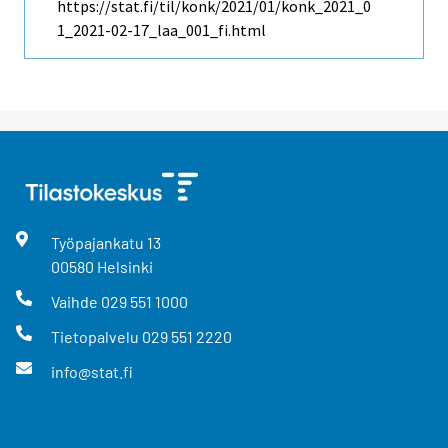
https://stat.fi/til/konk/2021/01/konk_2021_0
1_2021-02-17_laa_001_fi.html
Työpajankatu
13
00580
Helsinki
Vaihde
029 551 1000
Tietopalvelu
029 551 2220
info@stat.fi