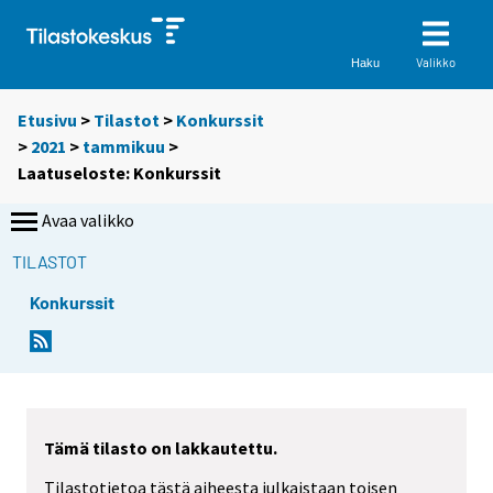
Valikko
Haku
Etusivu
>
Tilastot
>
Konkurssit
>
2021
>
tammikuu
>
Laatuseloste: Konkurssit
Avaa valikko
TILASTOT
Konkurssit
Y
o
u
a
r
Tämä tilasto on lakkautettu.
e
Tilastotietoa tästä aiheesta julkaistaan toisen