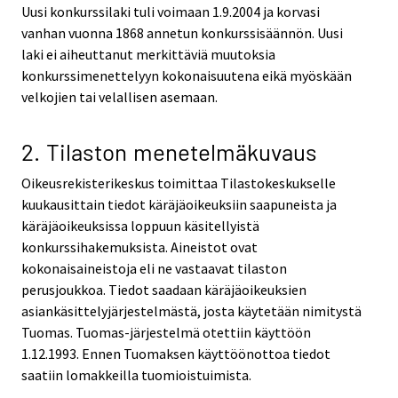
Uusi konkurssilaki tuli voimaan 1.9.2004 ja korvasi
vanhan vuonna 1868 annetun konkurssisäännön. Uusi
laki ei aiheuttanut merkittäviä muutoksia
konkurssimenettelyyn kokonaisuutena eikä myöskään
velkojien tai velallisen asemaan.
2. Tilaston menetelmäkuvaus
Oikeusrekisterikeskus toimittaa Tilastokeskukselle
kuukausittain tiedot käräjäoikeuksiin saapuneista ja
käräjäoikeuksissa loppuun käsitellyistä
konkurssihakemuksista. Aineistot ovat
kokonaisaineistoja eli ne vastaavat tilaston
perusjoukkoa. Tiedot saadaan käräjäoikeuksien
asiankäsittelyjärjestelmästä, josta käytetään nimitystä
Tuomas. Tuomas-järjestelmä otettiin käyttöön
1.12.1993. Ennen Tuomaksen käyttöönottoa tiedot
saatiin lomakkeilla tuomioistuimista.