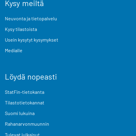
Kysy meiltä
Neuvonta ja tietopalvelu
Kysy tilastoista
Usein kysytyt kysymykset
Medialle
Löydä nopeasti
StatFin-tietokanta
Tilastotietokannat
Suomi lukuina
Rahanarvonmuunnin
Tulevat julkaisut