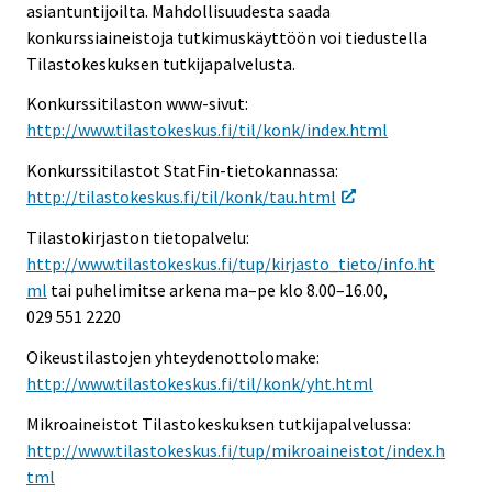
asiantuntijoilta. Mahdollisuudesta saada
konkurssiaineistoja tutkimuskäyttöön voi tiedustella
Tilastokeskuksen tutkijapalvelusta.
Konkurssitilaston www-sivut:
http://www.tilastokeskus.fi/til/konk/index.html
Konkurssitilastot StatFin-tietokannassa:
http://tilastokeskus.fi/til/konk/tau.html
Tilastokirjaston tietopalvelu:
http://www.tilastokeskus.fi/tup/kirjasto_tieto/info.ht
ml
tai puhelimitse arkena ma–pe klo 8.00–16.00,
029 551 2220
Oikeustilastojen yhteydenottolomake:
http://www.tilastokeskus.fi/til/konk/yht.html
Mikroaineistot Tilastokeskuksen tutkijapalvelussa:
http://www.tilastokeskus.fi/tup/mikroaineistot/index.h
tml