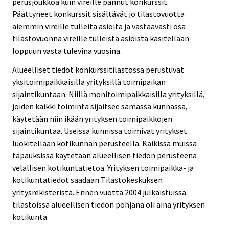
perusjoukkoa kuin vireille pannut konkurssit.
Päättyneet konkurssit sisältävät jo tilastovuotta
aiemmin vireille tulleita asioita ja vastaavasti osa
tilastovuonna vireille tulleista asioista käsitellään
loppuun vasta tulevina vuosina.
Alueelliset tiedot konkurssitilastossa perustuvat
yksitoimipaikkaisilla yrityksillä toimipaikan
sijaintikuntaan. Niillä monitoimipaikkaisilla yrityksillä,
joiden kaikki toiminta sijaitsee samassa kunnassa,
käytetään niin ikään yrityksen toimipaikkojen
sijaintikuntaa. Useissa kunnissa toimivat yritykset
luokitellaan kotikunnan perusteella. Kaikissa muissa
tapauksissa käytetään alueellisen tiedon perusteena
velallisen kotikuntatietoa. Yrityksen toimipaikka- ja
kotikuntatiedot saadaan Tilastokeskuksen
yritysrekisteristä. Ennen vuotta 2004 julkaistuissa
tilastoissa alueellisen tiedon pohjana oli aina yrityksen
kotikunta.