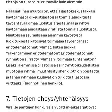
tietoja on tilastoitu eri tavalla kuin aiemmin.
Pääasiallinen muutos on, että Tilastokeskus lakkasi
käyttämästä oikeustilastoissa toimialaluokitusta
täydentävää omaa luokitusjärjestelmää ja ryhtyi
käyttämään ainoastaan virallista toimialaluokitusta.
Muutoksen seurauksena aiemmin käytetystä
luokituksesta katosivat toimialaa täydentäneet
erittelemättömät ryhmät, kuten luokka
"rakentaminen erittelemätön". Erittelemättömät
ryhmät on siirretty ryhmään "toimiala tuntematon".
Lisäksi aiemmissa tilastoissa esiintynyt oikeudellisten
muotojen ryhmä "muut yksityishenkilöt" on poistettu
ja tähän ryhmään kuuluvat on tulkittu tilastossa
yrittäjiksi (luonnollinen henkilö).
7. Tietojen eheys/yhtenäisyys
Vireille pantujen konkurssien StatFin-aikasarjat ovat