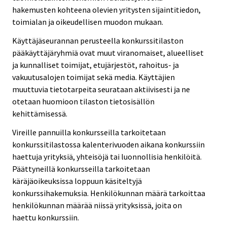
hakemusten kohteena olevien yritysten sijaintitiedon,
toimialan ja oikeudellisen muodon mukaan.
Käyttäjäseurannan perusteella konkurssitilaston
pääkäyttäjäryhmiä ovat muut viranomaiset, alueelliset
ja kunnalliset toimijat, etujärjestöt, rahoitus- ja
vakuutusalojen toimijat sekä media. Käyttäjien
muuttuvia tietotarpeita seurataan aktiivisesti ja ne
otetaan huomioon tilaston tietosisällön
kehittämisessä.
Vireille pannuilla konkursseilla tarkoitetaan
konkurssitilastossa kalenterivuoden aikana konkurssiin
haettuja yrityksiä, yhteisöjä tai luonnollisia henkilöitä.
Päättyneillä konkursseilla tarkoitetaan
käräjäoikeuksissa loppuun käsiteltyjä
konkurssihakemuksia. Henkilökunnan määrä tarkoittaa
henkilökunnan määrää niissä yrityksissä, joita on
haettu konkurssiin.