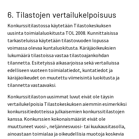
6. Tilastojen vertailukelpoisuus
Konkurssitilastossa käytetään Tilastokeskuksen
uusinta toimialaluokitusta TOL 2008. Kunnittaisissa
tarkasteluissa käytetään tilastovuoden lopussa
voimassa olevaa kuntaluokitusta. Käräjäoikeuksien
lukumäärä tilastoissa vastaa tilastoajankohdan
tilannetta. Esitetyissä aikasarjoissa sekä vertailuissa
edelliseen vuoteen toimialatiedot, kuntatiedot ja
käräjäoikeudet on muutettu viimeisintä luokitusta ja
tilannetta vastaavaksi.
Konkurssitilaston uusimmat luvut eivät ole täysin
vertailukelpoisia Tilastokeskuksen aiemmin esimerkiksi
konkurssitiedotteissa julkaisemien konkurssitilastojen
kanssa. Konkurssien kokonaismäärät eivät ole
muuttuneet vuosi-, neljännesvuosi- tai kuukausitasolla,
ainoastaan toimialaa ja oikeudellisia muotoja koskevia