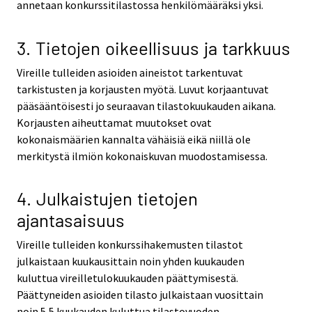
annetaan konkurssitilastossa henkilömääräksi yksi.
3. Tietojen oikeellisuus ja tarkkuus
Vireille tulleiden asioiden aineistot tarkentuvat
tarkistusten ja korjausten myötä. Luvut korjaantuvat
pääsääntöisesti jo seuraavan tilastokuukauden aikana.
Korjausten aiheuttamat muutokset ovat
kokonaismäärien kannalta vähäisiä eikä niillä ole
merkitystä ilmiön kokonaiskuvan muodostamisessa.
4. Julkaistujen tietojen
ajantasaisuus
Vireille tulleiden konkurssihakemusten tilastot
julkaistaan kuukausittain noin yhden kuukauden
kuluttua vireilletulokuukauden päättymisestä.
Päättyneiden asioiden tilasto julkaistaan vuosittain
noin 5,5 kuukauden kuluttua tilastovuoden