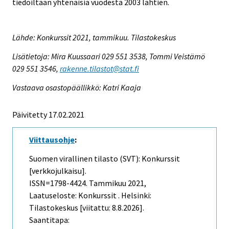
tiedoiltaan yhtenäisiä vuodesta 2003 lähtien.
Lähde: Konkurssit 2021, tammikuu. Tilastokeskus
Lisätietoja: Mira Kuussaari 029 551 3538, Tommi Veistämö
029 551 3546,
rakenne.tilastot@stat.fi
Vastaava osastopäällikkö: Katri Kaaja
Päivitetty 17.02.2021
Viittausohje
:
Suomen virallinen tilasto (SVT): Konkurssit
[verkkojulkaisu].
ISSN=1798-4424.
Tammikuu
2021,
Laatuseloste: Konkurssit . Helsinki:
Tilastokeskus [viitattu: 8.8.2026].
Saantitapa: