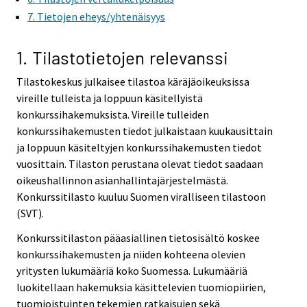
i
7. Tietojen eheys/yhtenäisyys
c
e
1. Tilastotietojen relevanssi
.
Tilastokeskus julkaisee tilastoa käräjäoikeuksissa
vireille tulleista ja loppuun käsitellyistä
konkurssihakemuksista. Vireille tulleiden
konkurssihakemusten tiedot julkaistaan kuukausittain
ja loppuun käsiteltyjen konkurssihakemusten tiedot
vuosittain. Tilaston perustana olevat tiedot saadaan
oikeushallinnon asianhallintajärjestelmästä.
Konkurssitilasto kuuluu Suomen viralliseen tilastoon
(SVT).
Konkurssitilaston pääasiallinen tietosisältö koskee
konkurssihakemusten ja niiden kohteena olevien
yritysten lukumääriä koko Suomessa. Lukumääriä
luokitellaan hakemuksia käsittelevien tuomiopiirien,
tuomioistuinten tekemien ratkaisujen sekä