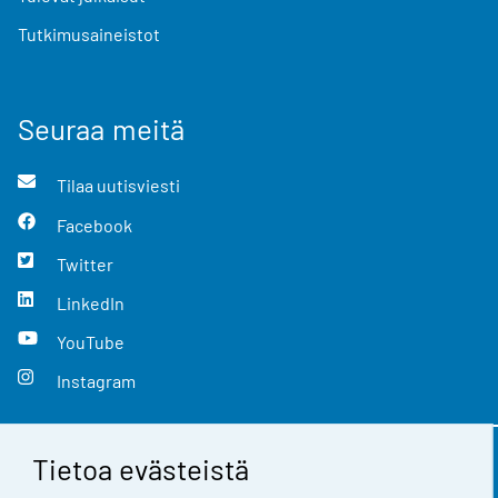
Tutkimusaineistot
Seuraa meitä
Tilaa uutisviesti
Facebook
Twitter
LinkedIn
YouTube
Instagram
Tietoa evästeistä
Yhteystiedot