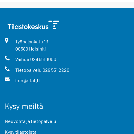
Työpajankatu
13
00580
Helsinki
Vaihde
029 551 1000
Tietopalvelu
029 551 2220
info@stat.fi
Kysy meiltä
Neuvonta ja tietopalvelu
Kysy tilastoista