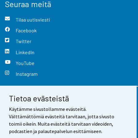
Seuraa meitä
Tilaa uutisviesti
Facebook
Twitter
LinkedIn
YouTube
Instagram
Tietoa evästeistä
Yhteystiedot
Käytämme sivustollamme evästeitä.
Palaute
Välttämättömiä evästeitä tarvitaan, jotta sivusto
toimii oikein. Muita evästeitä tarvitaan videoiden,
Käyttöehdot
podcastien ja palautepalvelun esittämiseen.
Tietosuoja