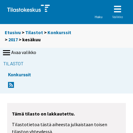
Valikko
Haku
Etusivu
>
Tilastot
>
Konkurssit
>
2017
>
kesäkuu
Avaa valikko
TILASTOT
Konkurssit
Tämä tilasto on lakkautettu.
Tilastotietoa tästä aiheesta julkaistaan toisen
tilaston yhteydessä.