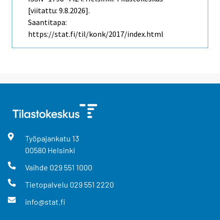
[viitattu: 9.8.2026].
Saantitapa:
https://stat.fi/til/konk/2017/index.html
Työpajankatu
13
00580
Helsinki
Vaihde
029 551 1000
Tietopalvelu
029 551 2220
info@stat.fi