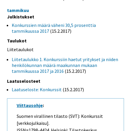
tammikuu
Julkistukset
Konkurssien määrä väheni 30,5 prosenttia
tammikuussa 2017
(15.2.2017)
Taulukot
Liitetaulukot
Liitetaulukko 1. Konkurssiin haetut yritykset ja niiden
henkilökunnan määrä maakunnan mukaan
tammikuussa 2017 ja 2016
(15.2.2017)
Laatuselosteet
Laatuseloste: Konkurssit
(15.2.2017)
Viittausohje
:
Suomen virallinen tilasto (SVT): Konkurssit
[verkkojulkaisu].
ISSN=1798-4424. Helsinki: Tilastokeskus