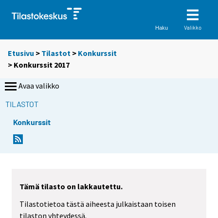
Valikko
Haku
Etusivu
>
Tilastot
>
Konkurssit
> Konkurssit 2017
Avaa valikko
TILASTOT
Konkurssit
Tämä tilasto on lakkautettu.
Tilastotietoa tästä aiheesta julkaistaan toisen
tilaston yhteydessä.