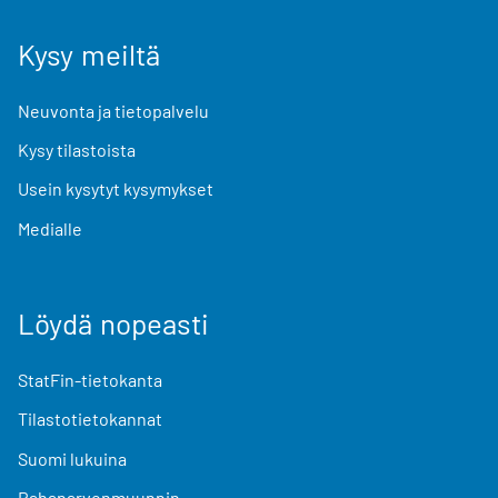
Kysy meiltä
Neuvonta ja tietopalvelu
Kysy tilastoista
Usein kysytyt kysymykset
Medialle
Löydä nopeasti
StatFin-tietokanta
Tilastotietokannat
Suomi lukuina
Rahanarvonmuunnin