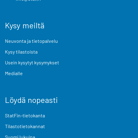
Kysy meiltä
Neuvonta ja tietopalvelu
Kysy tilastoista
Usein kysytyt kysymykset
Medialle
Löydä nopeasti
StatFin-tietokanta
Tilastotietokannat
Suomi lukuina