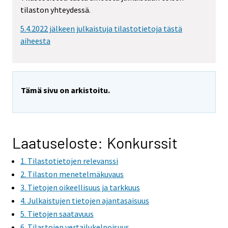
m
tilaston yhteydessä.
o
v
5.4.2022 jälkeen julkaistuja tilastotietoja tästä
i
aiheesta
n
g
t
o
Tämä sivu on arkistoitu.
a
n
o
t
Laatuseloste: Konkurssit
h
1. Tilastotietojen relevanssi
e
r
2. Tilaston menetelmäkuvaus
s
3. Tietojen oikeellisuus ja tarkkuus
e
4. Julkaistujen tietojen ajantasaisuus
r
5. Tietojen saatavuus
v
6. Tilastojen vertailukelpoisuus