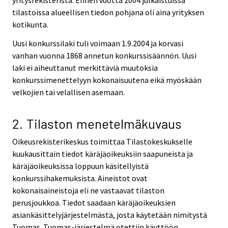
yritysrekisteristä. Ennen vuotta 2004 julkaistuissa
tilastoissa alueellisen tiedon pohjana oli aina yrityksen
kotikunta.
Uusi konkurssilaki tuli voimaan 1.9.2004 ja korvasi
vanhan vuonna 1868 annetun konkurssisäännön. Uusi
laki ei aiheuttanut merkittäviä muutoksia
konkurssimenettelyyn kokonaisuutena eikä myöskään
velkojien tai velallisen asemaan.
2. Tilaston menetelmäkuvaus
Oikeusrekisterikeskus toimittaa Tilastokeskukselle
kuukausittain tiedot käräjäoikeuksiin saapuneista ja
käräjäoikeuksissa loppuun käsitellyistä
konkurssihakemuksista. Aineistot ovat
kokonaisaineistoja eli ne vastaavat tilaston
perusjoukkoa. Tiedot saadaan käräjäoikeuksien
asiankäsittelyjärjestelmästä, josta käytetään nimitystä
Tuomas. Tuomas-järjestelmä otettiin käyttöön