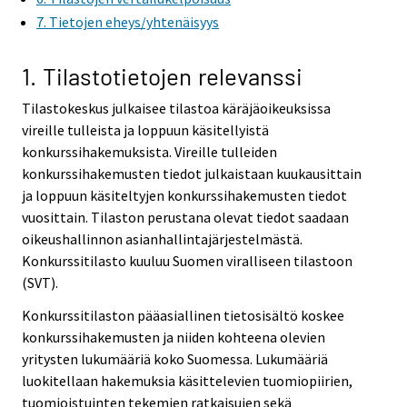
i
7. Tietojen eheys/yhtenäisyys
c
e
1. Tilastotietojen relevanssi
.
Tilastokeskus julkaisee tilastoa käräjäoikeuksissa
vireille tulleista ja loppuun käsitellyistä
konkurssihakemuksista. Vireille tulleiden
konkurssihakemusten tiedot julkaistaan kuukausittain
ja loppuun käsiteltyjen konkurssihakemusten tiedot
vuosittain. Tilaston perustana olevat tiedot saadaan
oikeushallinnon asianhallintajärjestelmästä.
Konkurssitilasto kuuluu Suomen viralliseen tilastoon
(SVT).
Konkurssitilaston pääasiallinen tietosisältö koskee
konkurssihakemusten ja niiden kohteena olevien
yritysten lukumääriä koko Suomessa. Lukumääriä
luokitellaan hakemuksia käsittelevien tuomiopiirien,
tuomioistuinten tekemien ratkaisujen sekä