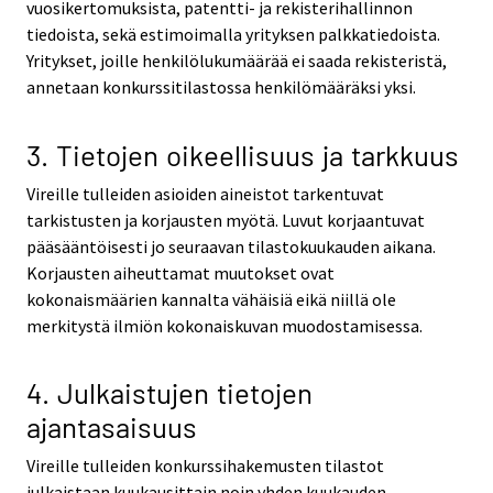
vuosikertomuksista, patentti- ja rekisterihallinnon
tiedoista, sekä estimoimalla yrityksen palkkatiedoista.
Yritykset, joille henkilölukumäärää ei saada rekisteristä,
annetaan konkurssitilastossa henkilömääräksi yksi.
3. Tietojen oikeellisuus ja tarkkuus
Vireille tulleiden asioiden aineistot tarkentuvat
tarkistusten ja korjausten myötä. Luvut korjaantuvat
pääsääntöisesti jo seuraavan tilastokuukauden aikana.
Korjausten aiheuttamat muutokset ovat
kokonaismäärien kannalta vähäisiä eikä niillä ole
merkitystä ilmiön kokonaiskuvan muodostamisessa.
4. Julkaistujen tietojen
ajantasaisuus
Vireille tulleiden konkurssihakemusten tilastot
julkaistaan kuukausittain noin yhden kuukauden