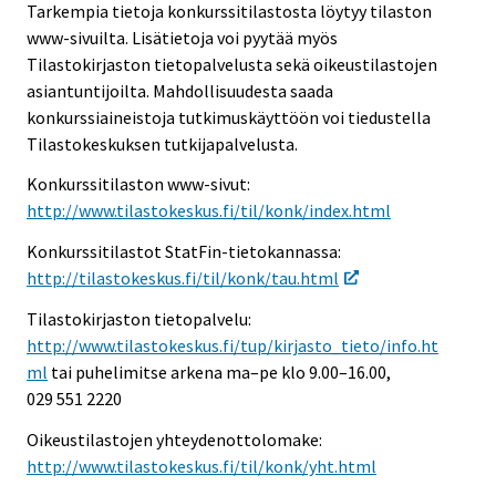
Tarkempia tietoja konkurssitilastosta löytyy tilaston
www-sivuilta. Lisätietoja voi pyytää myös
Tilastokirjaston tietopalvelusta sekä oikeustilastojen
asiantuntijoilta. Mahdollisuudesta saada
konkurssiaineistoja tutkimuskäyttöön voi tiedustella
Tilastokeskuksen tutkijapalvelusta.
Konkurssitilaston www-sivut:
http://www.tilastokeskus.fi/til/konk/index.html
Konkurssitilastot StatFin-tietokannassa:
http://tilastokeskus.fi/til/konk/tau.html
Tilastokirjaston tietopalvelu:
http://www.tilastokeskus.fi/tup/kirjasto_tieto/info.ht
ml
tai puhelimitse arkena ma–pe klo 9.00–16.00,
029 551 2220
Oikeustilastojen yhteydenottolomake:
http://www.tilastokeskus.fi/til/konk/yht.html