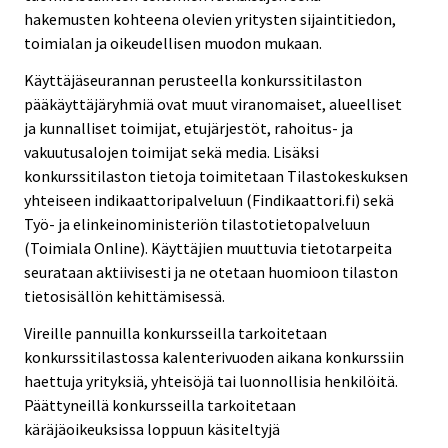
hakemusten kohteena olevien yritysten sijaintitiedon,
toimialan ja oikeudellisen muodon mukaan.
Käyttäjäseurannan perusteella konkurssitilaston
pääkäyttäjäryhmiä ovat muut viranomaiset, alueelliset
ja kunnalliset toimijat, etujärjestöt, rahoitus- ja
vakuutusalojen toimijat sekä media. Lisäksi
konkurssitilaston tietoja toimitetaan Tilastokeskuksen
yhteiseen indikaattoripalveluun (Findikaattori.fi) sekä
Työ- ja elinkeinoministeriön tilastotietopalveluun
(Toimiala Online). Käyttäjien muuttuvia tietotarpeita
seurataan aktiivisesti ja ne otetaan huomioon tilaston
tietosisällön kehittämisessä.
Vireille pannuilla konkursseilla tarkoitetaan
konkurssitilastossa kalenterivuoden aikana konkurssiin
haettuja yrityksiä, yhteisöjä tai luonnollisia henkilöitä.
Päättyneillä konkursseilla tarkoitetaan
käräjäoikeuksissa loppuun käsiteltyjä