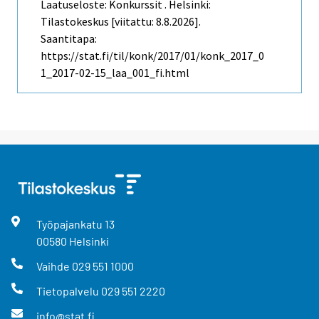
Laatuseloste: Konkurssit . Helsinki:
Tilastokeskus [viitattu: 8.8.2026].
Saantitapa:
https://stat.fi/til/konk/2017/01/konk_2017_0
1_2017-02-15_laa_001_fi.html
Työpajankatu
13
00580
Helsinki
Vaihde
029 551 1000
Tietopalvelu
029 551 2220
info@stat.fi