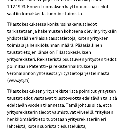
1.12.1993. Ennen Tuomaksen käyttöönottoa tiedot
saatiin lomakkeilla tuomioistuimista.
Tilastokeskuksessa konkurssihakemustiedot
tarkistetaan ja hakemusten kohteena oleviin yrityksiin
yhdistetään erilaisia taustatietoja, kuten yrityksen
toimiala ja henkilökunnan määrä. Pääasiallinen
taustatietojen lähde on Tilastokeskuksen
yritysrekisteri. Rekisteristä puuttuvien yritysten tiedot
poimitaan Patentti- ja rekisterihallituksen ja
Verohallinnon yhteisestä yritystietojärjestelmästä
(www.ytj.fi).
Tilastokeskuksen yritysrekisteristä poimitut yritysten
taustatiedot vastaavat tilastovuotta edeltävän tai sitä
edeltävän vuoden tilannetta. Tämä johtuu siitä, että
yritysrekisterin tiedot valmistuvat viiveellä. Yrityksen
henkilömäärätieto tuotetaan yritysrekisteriin eri
lähteistä, kuten suorista tiedusteluista,