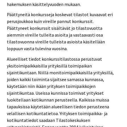
hakemuksen käsittelyvuoden mukaan.
Päättyneitä konkursseja koskevat tilastot kuvaavat eri
perusjoukkoa kuin vireille pannut konkurssit.
Päättyneet konkurssit sisältävät jo tilastovuotta
aiemmin vireille tulleita asioita ja vastaavasti osa
tilastovuonna vireille tulleista asioista käsitellään
loppuun vasta tulevina vuosina.
Alueelliset tiedot konkurssitilastossa perustuvat
yksitoimipaikkaisilla yrityksillä toimipaikan
sijaintikuntaan. Niillä monitoimipaikkaisilla yrityksillä,
joiden kaikki toiminta sijaitsee samassa kunnassa,
käytetään niin ikään yrityksen toimipaikkojen
sijaintikuntaa. Useissa kunnissa toimivat yritykset
luokitellaan kotikunnan perusteella. Kaikissa muissa
tapauksissa käytetään alueellisen tiedon perusteena
velallisen kotikuntatietoa. Yrityksen toimipaikka- ja
kotikuntatiedot saadaan Tilastokeskuksen