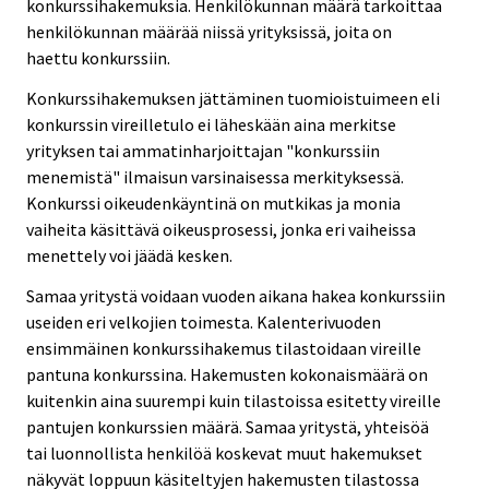
konkurssihakemuksia. Henkilökunnan määrä tarkoittaa
henkilökunnan määrää niissä yrityksissä, joita on
haettu konkurssiin.
Konkurssihakemuksen jättäminen tuomioistuimeen eli
konkurssin vireilletulo ei läheskään aina merkitse
yrityksen tai ammatinharjoittajan "konkurssiin
menemistä" ilmaisun varsinaisessa merkityksessä.
Konkurssi oikeudenkäyntinä on mutkikas ja monia
vaiheita käsittävä oikeusprosessi, jonka eri vaiheissa
menettely voi jäädä kesken.
Samaa yritystä voidaan vuoden aikana hakea konkurssiin
useiden eri velkojien toimesta. Kalenterivuoden
ensimmäinen konkurssihakemus tilastoidaan vireille
pantuna konkurssina. Hakemusten kokonaismäärä on
kuitenkin aina suurempi kuin tilastoissa esitetty vireille
pantujen konkurssien määrä. Samaa yritystä, yhteisöä
tai luonnollista henkilöä koskevat muut hakemukset
näkyvät loppuun käsiteltyjen hakemusten tilastossa