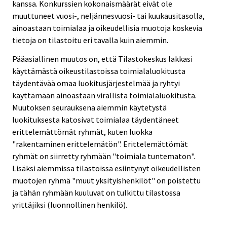
kanssa. Konkurssien kokonaismäärät eivät ole
muuttuneet vuosi-, neljännesvuosi- tai kuukausitasolla,
ainoastaan toimialaa ja oikeudellisia muotoja koskevia
tietoja on tilastoitu eri tavalla kuin aiemmin.
Pääasiallinen muutos on, että Tilastokeskus lakkasi
käyttämästä oikeustilastoissa toimialaluokitusta
täydentävää omaa luokitusjärjestelmää ja ryhtyi
käyttämään ainoastaan virallista toimialaluokitusta.
Muutoksen seurauksena aiemmin käytetystä
luokituksesta katosivat toimialaa täydentäneet
erittelemättömät ryhmät, kuten luokka
"rakentaminen erittelemätön". Erittelemättömät
ryhmät on siirretty ryhmään "toimiala tuntematon".
Lisäksi aiemmissa tilastoissa esiintynyt oikeudellisten
muotojen ryhmä "muut yksityishenkilöt" on poistettu
ja tähän ryhmään kuuluvat on tulkittu tilastossa
yrittäjiksi (luonnollinen henkilö).