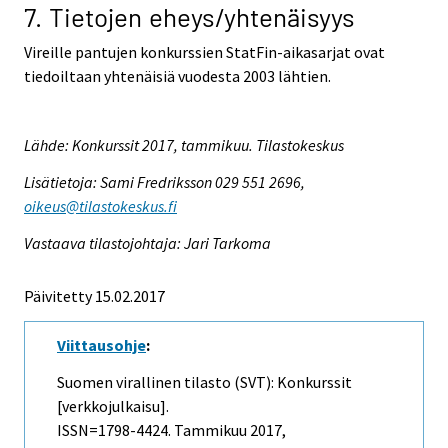
7. Tietojen eheys/yhtenäisyys
Vireille pantujen konkurssien StatFin-aikasarjat ovat
tiedoiltaan yhtenäisiä vuodesta 2003 lähtien.
Lähde: Konkurssit 2017, tammikuu. Tilastokeskus
Lisätietoja: Sami Fredriksson 029 551 2696,
oikeus@tilastokeskus.fi
Vastaava tilastojohtaja: Jari Tarkoma
Päivitetty 15.02.2017
Viittausohje
:
Suomen virallinen tilasto (SVT): Konkurssit
[verkkojulkaisu].
ISSN=1798-4424.
Tammikuu
2017,