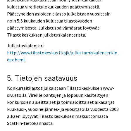
kuluttua vireilletulokuukauden päättymisestä.
Päättyneiden asioiden tilasto julkaistaan vuosittain
noin 5,5 kuukauden kuluttua tilastovuoden
päättymisestä. Julkistuspäivämäärät löytyvät
Tilastokeskuksen julkistuskalenterista.
Julkistuskalenteri:
http://www.tilastokeskus.fi/ajk/julkistamiskalenteri/in
dex.html
5. Tietojen saatavuus
Konkurssitilastot julkaistaan Tilastokeskuksen www-
sivustolla. Vireille pantujen ja loppuun käsiteltyjen
konkurssien alueittaiset ja toimialoittaiset aikasarjat
kuukausi-, vuosineljännes- ja vuositasolla vuodesta 2003
alkaen löytyvät Tilastokeskuksen maksuttomasta
StatFin-tietokannasta.