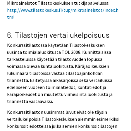
Mikroaineistot Tilastokeskuksen tutkijapalvelussa:
http://www.tilastokeskus.fi/tup/mikroaineistot/index.h
tml
6. Tilastojen vertailukelpoisuus
Konkurssitilastossa käytetään Tilastokeskuksen
uusinta toimialaluokitusta TOL 2008. Kunnittaisissa
tarkasteluissa käytetään tilastovuoden lopussa
voimassa olevaa kuntaluokitusta. Käräjäoikeuksien
lukumäärä tilastoissa vastaa tilastoajankohdan
tilannetta. Esitetyissä aikasarjoissa sekä vertailuissa
edelliseen vuoteen toimialatiedot, kuntatiedot ja
käräjäoikeudet on muutettu viimeisintä luokitusta ja
tilannetta vastaavaksi.
Konkurssitilaston uusimmat luvut eivät ole täysin
vertailukelpoisia Tilastokeskuksen aiemmin esimerkiksi
konkurssitiedotteissa julkaisemien konkurssitilastojen