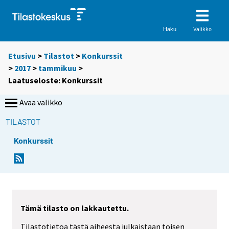
Valikko
Haku
Etusivu
>
Tilastot
>
Konkurssit
>
2017
>
tammikuu
>
Laatuseloste: Konkurssit
Avaa valikko
TILASTOT
Konkurssit
Y
o
u
a
r
Tämä tilasto on lakkautettu.
e
Tilastotietoa tästä aiheesta julkaistaan toisen