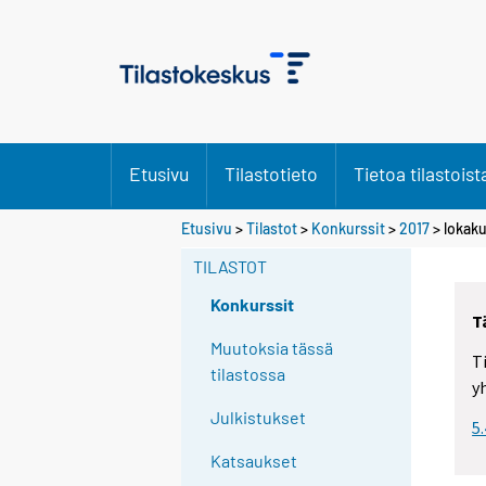
Etusivu
Tilastotieto
Tietoa tilastoist
Etusivu
>
Tilastot
>
Konkurssit
>
2017
>
lokak
TILASTOT
Konkurssit
T
Muutoksia tässä
T
tilastossa
y
Julkistukset
5
Katsaukset