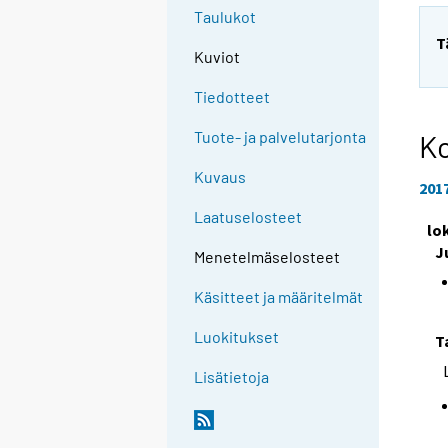
Taulukot
T
Kuviot
Tiedotteet
Tuote- ja palvelutarjonta
Ko
Kuvaus
201
Laatuselosteet
lo
J
Menetelmäselosteet
Käsitteet ja määritelmät
Luokitukset
T
Lisätietoja