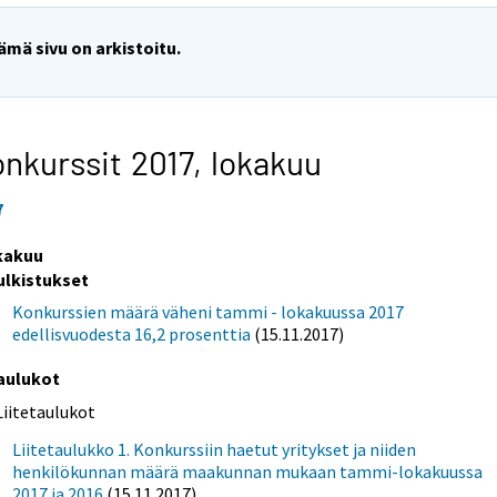
ämä sivu on arkistoitu.
nkurssit 2017,
lokakuu
7
kakuu
ulkistukset
Konkurssien määrä väheni tammi - lokakuussa 2017
edellisvuodesta 16,2 prosenttia
(15.11.2017)
aulukot
Liitetaulukot
Liitetaulukko 1. Konkurssiin haetut yritykset ja niiden
henkilökunnan määrä maakunnan mukaan tammi-lokakuussa
2017 ja 2016
(15.11.2017)