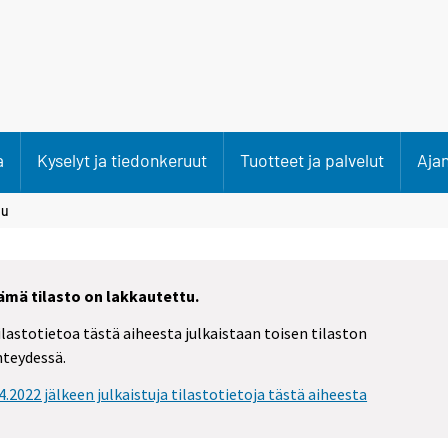
a
Kyselyt ja tiedonkeruut
Tuotteet ja palvelut
Aja
uu
ämä tilasto on lakkautettu.
ilastotietoa tästä aiheesta julkaistaan toisen tilaston
hteydessä.
.4.2022 jälkeen julkaistuja tilastotietoja tästä aiheesta