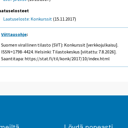
aatuselosteet
Laatuseloste: Konkurssit
(15.11.2017)
Viittausohje
:
Suomen virallinen tilasto (SVT): Konkurssit [verkkojulkaisu].
ISSN=1798-4424. Helsinki: Tilastokeskus [viitattu: 7.8.2026].
Saantitapa: https://stat.fi/til/konk/2017/10/index.html
meiltä
Löydä nopeasti