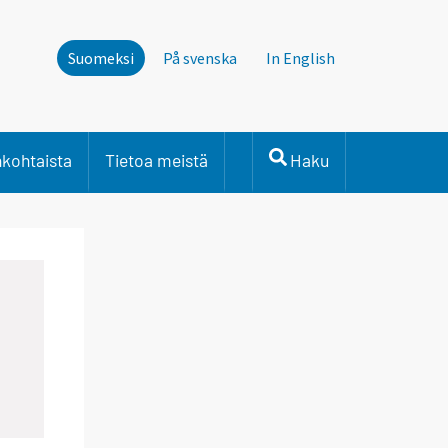
Suomeksi
På svenska
In English
nkohtaista
Tietoa meistä
Haku