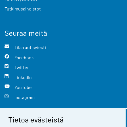
Tutkimusaineistot
Seuraa meitä
Tilaa uutisviesti
Facebook
Twitter
LinkedIn
YouTube
Instagram
Tietoa evästeistä
Yhteystiedot