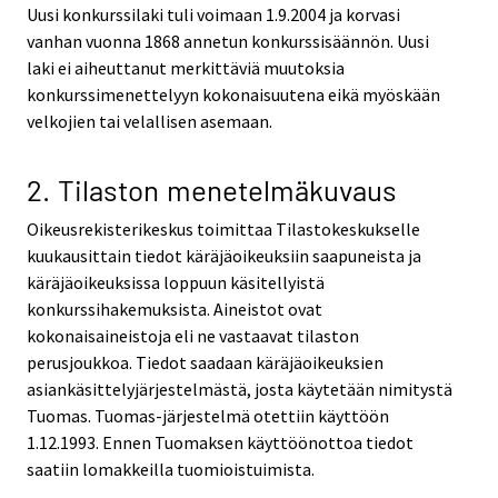
Uusi konkurssilaki tuli voimaan 1.9.2004 ja korvasi
vanhan vuonna 1868 annetun konkurssisäännön. Uusi
laki ei aiheuttanut merkittäviä muutoksia
konkurssimenettelyyn kokonaisuutena eikä myöskään
velkojien tai velallisen asemaan.
2. Tilaston menetelmäkuvaus
Oikeusrekisterikeskus toimittaa Tilastokeskukselle
kuukausittain tiedot käräjäoikeuksiin saapuneista ja
käräjäoikeuksissa loppuun käsitellyistä
konkurssihakemuksista. Aineistot ovat
kokonaisaineistoja eli ne vastaavat tilaston
perusjoukkoa. Tiedot saadaan käräjäoikeuksien
asiankäsittelyjärjestelmästä, josta käytetään nimitystä
Tuomas. Tuomas-järjestelmä otettiin käyttöön
1.12.1993. Ennen Tuomaksen käyttöönottoa tiedot
saatiin lomakkeilla tuomioistuimista.