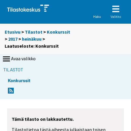
Valikko
Haku
Etusivu
>
Tilastot
>
Konkurssit
>
2017
>
heinäkuu
>
Laatuseloste: Konkurssit
Avaa valikko
TILASTOT
Konkurssit
Y
o
u
a
r
Tämä tilasto on lakkautettu.
e
Tilastotietoa tästä aiheesta julkaistaan toisen