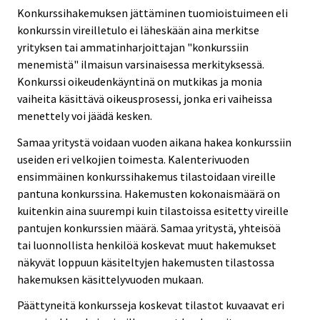
Konkurssihakemuksen jättäminen tuomioistuimeen eli
konkurssin vireilletulo ei läheskään aina merkitse
yrityksen tai ammatinharjoittajan "konkurssiin
menemistä" ilmaisun varsinaisessa merkityksessä.
Konkurssi oikeudenkäyntinä on mutkikas ja monia
vaiheita käsittävä oikeusprosessi, jonka eri vaiheissa
menettely voi jäädä kesken.
Samaa yritystä voidaan vuoden aikana hakea konkurssiin
useiden eri velkojien toimesta. Kalenterivuoden
ensimmäinen konkurssihakemus tilastoidaan vireille
pantuna konkurssina. Hakemusten kokonaismäärä on
kuitenkin aina suurempi kuin tilastoissa esitetty vireille
pantujen konkurssien määrä. Samaa yritystä, yhteisöä
tai luonnollista henkilöä koskevat muut hakemukset
näkyvät loppuun käsiteltyjen hakemusten tilastossa
hakemuksen käsittelyvuoden mukaan.
Päättyneitä konkursseja koskevat tilastot kuvaavat eri