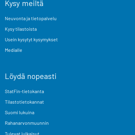
Kysy meiltä
Neuvonta ja tietopalvelu
Kysy tilastoista
Usein kysytyt kysymykset
Medialle
Löydä nopeasti
StatFin-tietokanta
Tilastotietokannat
Suomi lukuina
Rahanarvonmuunnin
Tulevat julkaisut