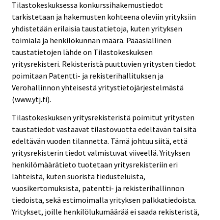
Tilastokeskuksessa konkurssihakemustiedot
tarkistetaan ja hakemusten kohteena oleviin yrityksiin
yhdistetään erilaisia taustatietoja, kuten yrityksen
toimiala ja henkilökunnan määrä. Pääasiallinen
taustatietojen lähde on Tilastokeskuksen
yritysrekisteri. Rekisteristä puuttuvien yritysten tiedot
poimitaan Patentti- ja rekisterihallituksen ja
Verohallinnon yhteisestä yritystietojärjestelmästä
(www.ytj.fi).
Tilastokeskuksen yritysrekisteristä poimitut yritysten
taustatiedot vastaavat tilastovuotta edeltävän tai sitä
edeltävän vuoden tilannetta. Tämä johtuu siitä, että
yritysrekisterin tiedot valmistuvat viiveellä. Yrityksen
henkilömäärätieto tuotetaan yritysrekisteriin eri
lähteistä, kuten suorista tiedusteluista,
vuosikertomuksista, patentti- ja rekisterihallinnon
tiedoista, sekä estimoimalla yrityksen palkkatiedoista.
Yritykset, joille henkilölukumäärää ei saada rekisteristä,