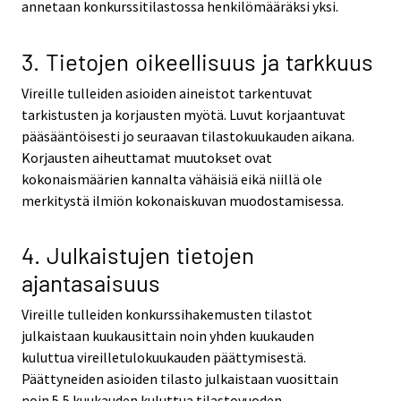
annetaan konkurssitilastossa henkilömääräksi yksi.
3. Tietojen oikeellisuus ja tarkkuus
Vireille tulleiden asioiden aineistot tarkentuvat
tarkistusten ja korjausten myötä. Luvut korjaantuvat
pääsääntöisesti jo seuraavan tilastokuukauden aikana.
Korjausten aiheuttamat muutokset ovat
kokonaismäärien kannalta vähäisiä eikä niillä ole
merkitystä ilmiön kokonaiskuvan muodostamisessa.
4. Julkaistujen tietojen
ajantasaisuus
Vireille tulleiden konkurssihakemusten tilastot
julkaistaan kuukausittain noin yhden kuukauden
kuluttua vireilletulokuukauden päättymisestä.
Päättyneiden asioiden tilasto julkaistaan vuosittain
noin 5,5 kuukauden kuluttua tilastovuoden