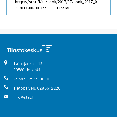
https://stat.fi/til/konk/2017/07/konk_2017_0
7_2017-08-30_laa_001_fi.html
Työpajankatu
13
00580
Helsinki
Vaihde
029 551 1000
Tietopalvelu
029 551 2220
info@stat.fi