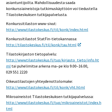
asiantuntijoilta. Mahdollisuudesta saada
konkurssiaineistoja tutkimuskäyttöön voi tiedustella
Tilastokeskuksen tutkijapalvelusta.
Konkurssitilaston www-sivut:
http://www.tilastokeskus.fi/til/konk/index.html
Konkurssitilastot StatFin-tietokannassa:
http://tilastokeskus.fi/til/konk/tau.html
Tilastokirjaston tietopalvelu:
http://www.tilastokeskus.fi/tup/kirjasto_tieto/info.ht
ml
tai puhelimitse arkena ma–pe klo 9.00–16.00,
029 551 2220
Oikeustilastojen yhteydenottolomake:
http://www.tilastokeskus.fi/til/konk/yht.html
Mikroaineistot Tilastokeskuksen tutkijapalvelussa:
http://www.tilastokeskus.fi/tup/mikroaineistot/index.h
tml