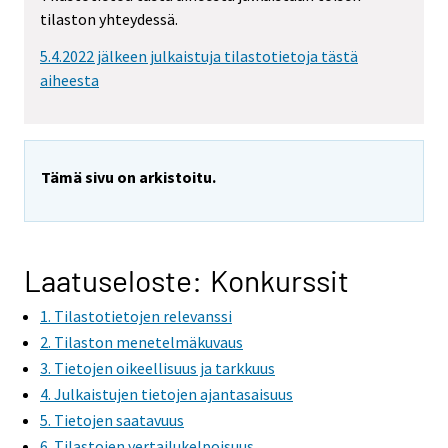
m
tilaston yhteydessä.
o
v
5.4.2022 jälkeen julkaistuja tilastotietoja tästä
i
aiheesta
n
g
t
o
Tämä sivu on arkistoitu.
a
n
o
t
Laatuseloste: Konkurssit
h
1. Tilastotietojen relevanssi
e
r
2. Tilaston menetelmäkuvaus
s
3. Tietojen oikeellisuus ja tarkkuus
e
4. Julkaistujen tietojen ajantasaisuus
r
5. Tietojen saatavuus
v
6. Tilastojen vertailukelpoisuus