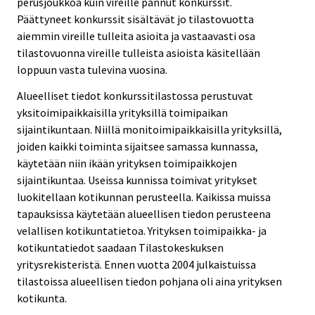
perusjoukkoa kuin vireille pannut konkurssit.
Päättyneet konkurssit sisältävät jo tilastovuotta
aiemmin vireille tulleita asioita ja vastaavasti osa
tilastovuonna vireille tulleista asioista käsitellään
loppuun vasta tulevina vuosina.
Alueelliset tiedot konkurssitilastossa perustuvat
yksitoimipaikkaisilla yrityksillä toimipaikan
sijaintikuntaan. Niillä monitoimipaikkaisilla yrityksillä,
joiden kaikki toiminta sijaitsee samassa kunnassa,
käytetään niin ikään yrityksen toimipaikkojen
sijaintikuntaa. Useissa kunnissa toimivat yritykset
luokitellaan kotikunnan perusteella. Kaikissa muissa
tapauksissa käytetään alueellisen tiedon perusteena
velallisen kotikuntatietoa. Yrityksen toimipaikka- ja
kotikuntatiedot saadaan Tilastokeskuksen
yritysrekisteristä. Ennen vuotta 2004 julkaistuissa
tilastoissa alueellisen tiedon pohjana oli aina yrityksen
kotikunta.