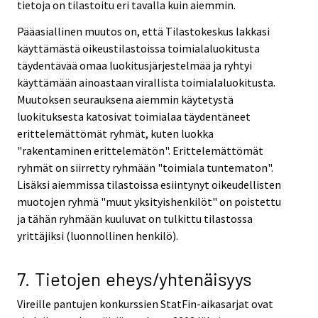
tietoja on tilastoitu eri tavalla kuin aiemmin.
Pääasiallinen muutos on, että Tilastokeskus lakkasi
käyttämästä oikeustilastoissa toimialaluokitusta
täydentävää omaa luokitusjärjestelmää ja ryhtyi
käyttämään ainoastaan virallista toimialaluokitusta.
Muutoksen seurauksena aiemmin käytetystä
luokituksesta katosivat toimialaa täydentäneet
erittelemättömät ryhmät, kuten luokka
"rakentaminen erittelemätön". Erittelemättömät
ryhmät on siirretty ryhmään "toimiala tuntematon".
Lisäksi aiemmissa tilastoissa esiintynyt oikeudellisten
muotojen ryhmä "muut yksityishenkilöt" on poistettu
ja tähän ryhmään kuuluvat on tulkittu tilastossa
yrittäjiksi (luonnollinen henkilö).
7. Tietojen eheys/yhtenäisyys
Vireille pantujen konkurssien StatFin-aikasarjat ovat