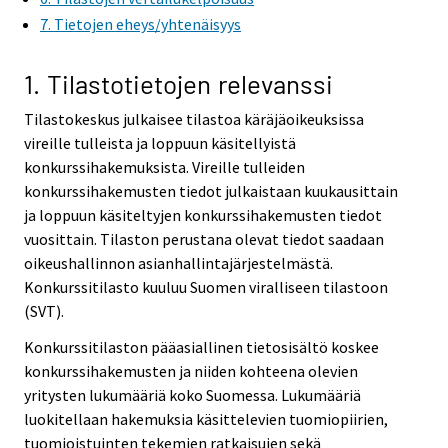
i
7. Tietojen eheys/yhtenäisyys
c
e
1. Tilastotietojen relevanssi
.
Tilastokeskus julkaisee tilastoa käräjäoikeuksissa
vireille tulleista ja loppuun käsitellyistä
konkurssihakemuksista. Vireille tulleiden
konkurssihakemusten tiedot julkaistaan kuukausittain
ja loppuun käsiteltyjen konkurssihakemusten tiedot
vuosittain. Tilaston perustana olevat tiedot saadaan
oikeushallinnon asianhallintajärjestelmästä.
Konkurssitilasto kuuluu Suomen viralliseen tilastoon
(SVT).
Konkurssitilaston pääasiallinen tietosisältö koskee
konkurssihakemusten ja niiden kohteena olevien
yritysten lukumääriä koko Suomessa. Lukumääriä
luokitellaan hakemuksia käsittelevien tuomiopiirien,
tuomioistuinten tekemien ratkaisujen sekä