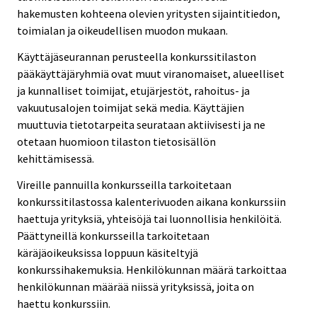
hakemusten kohteena olevien yritysten sijaintitiedon,
toimialan ja oikeudellisen muodon mukaan.
Käyttäjäseurannan perusteella konkurssitilaston
pääkäyttäjäryhmiä ovat muut viranomaiset, alueelliset
ja kunnalliset toimijat, etujärjestöt, rahoitus- ja
vakuutusalojen toimijat sekä media. Käyttäjien
muuttuvia tietotarpeita seurataan aktiivisesti ja ne
otetaan huomioon tilaston tietosisällön
kehittämisessä.
Vireille pannuilla konkursseilla tarkoitetaan
konkurssitilastossa kalenterivuoden aikana konkurssiin
haettuja yrityksiä, yhteisöjä tai luonnollisia henkilöitä.
Päättyneillä konkursseilla tarkoitetaan
käräjäoikeuksissa loppuun käsiteltyjä
konkurssihakemuksia. Henkilökunnan määrä tarkoittaa
henkilökunnan määrää niissä yrityksissä, joita on
haettu konkurssiin.