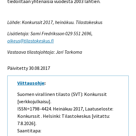
tiedoiltaan yhtenäisiä vuodesta 2003 lähtien.
Lähde: Konkurssit 2017, heinäkuu. Tilastokeskus
Lisätietoja: Sami Fredriksson 029 551 2696,
oikeus@tilastokeskus.fi
Vastaava tilastojohtaja: Jari Tarkoma
Päivitetty 30.08.2017
Viittausohje
:
Suomen virallinen tilasto (SVT): Konkurssit
[verkkojulkaisu].
ISSN=1798-4424.
Heinäkuu
2017, Laatuseloste:
Konkurssit . Helsinki: Tilastokeskus [viitattu:
7.8.2026].
Saantitapa: