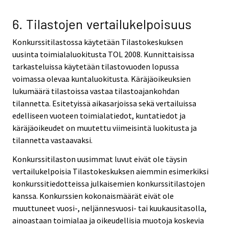
6. Tilastojen vertailukelpoisuus
Konkurssitilastossa käytetään Tilastokeskuksen
uusinta toimialaluokitusta TOL 2008. Kunnittaisissa
tarkasteluissa käytetään tilastovuoden lopussa
voimassa olevaa kuntaluokitusta. Käräjäoikeuksien
lukumäärä tilastoissa vastaa tilastoajankohdan
tilannetta. Esitetyissä aikasarjoissa sekä vertailuissa
edelliseen vuoteen toimialatiedot, kuntatiedot ja
käräjäoikeudet on muutettu viimeisintä luokitusta ja
tilannetta vastaavaksi.
Konkurssitilaston uusimmat luvut eivät ole täysin
vertailukelpoisia Tilastokeskuksen aiemmin esimerkiksi
konkurssitiedotteissa julkaisemien konkurssitilastojen
kanssa. Konkurssien kokonaismäärät eivät ole
muuttuneet vuosi-, neljännesvuosi- tai kuukausitasolla,
ainoastaan toimialaa ja oikeudellisia muotoja koskevia