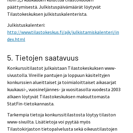
päättymisestä. Julkistuspäivämäärät löytyvät
Tilastokeskuksen julkistuskalenterista.
Julkistuskalenteri:
http://www.tilastokeskus.fi/ajk/julkistamiskalenteri/in
dex.html
5. Tietojen saatavuus
Konkurssitilastot julkaistaan Tilastokeskuksen www-
sivustolla. Vireille pantujen ja loppuun käsiteltyjen
konkurssien alueittaiset ja toimialoittaiset aikasarjat
kuukausi-, vuosineljännes- ja vuositasolla vuodesta 2003
alkaen löytyvät Tilastokeskuksen maksuttomasta
StatFin-tietokannasta.
Tarkempia tietoja konkurssitilastosta löytyy tilaston
www-sivuilta. Lisätietoja voi pyytää myös
Tilastokirjaston tietopalvelusta sekä oikeustilastojen