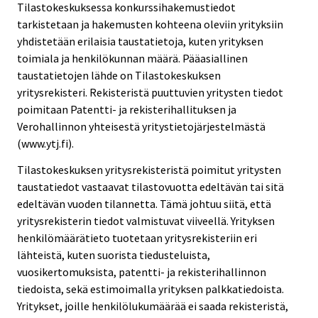
Tilastokeskuksessa konkurssihakemustiedot
tarkistetaan ja hakemusten kohteena oleviin yrityksiin
yhdistetään erilaisia taustatietoja, kuten yrityksen
toimiala ja henkilökunnan määrä. Pääasiallinen
taustatietojen lähde on Tilastokeskuksen
yritysrekisteri. Rekisteristä puuttuvien yritysten tiedot
poimitaan Patentti- ja rekisterihallituksen ja
Verohallinnon yhteisestä yritystietojärjestelmästä
(www.ytj.fi).
Tilastokeskuksen yritysrekisteristä poimitut yritysten
taustatiedot vastaavat tilastovuotta edeltävän tai sitä
edeltävän vuoden tilannetta. Tämä johtuu siitä, että
yritysrekisterin tiedot valmistuvat viiveellä. Yrityksen
henkilömäärätieto tuotetaan yritysrekisteriin eri
lähteistä, kuten suorista tiedusteluista,
vuosikertomuksista, patentti- ja rekisterihallinnon
tiedoista, sekä estimoimalla yrityksen palkkatiedoista.
Yritykset, joille henkilölukumäärää ei saada rekisteristä,