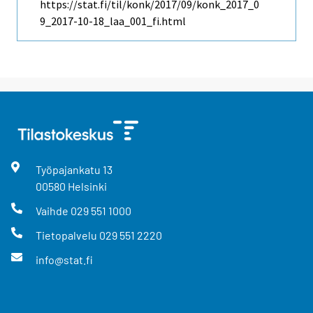
https://stat.fi/til/konk/2017/09/konk_2017_0
9_2017-10-18_laa_001_fi.html
Työpajankatu
13
00580
Helsinki
Vaihde
029 551 1000
Tietopalvelu
029 551 2220
info@stat.fi