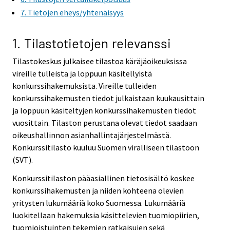
i
7. Tietojen eheys/yhtenäisyys
c
e
1. Tilastotietojen relevanssi
.
Tilastokeskus julkaisee tilastoa käräjäoikeuksissa
vireille tulleista ja loppuun käsitellyistä
konkurssihakemuksista. Vireille tulleiden
konkurssihakemusten tiedot julkaistaan kuukausittain
ja loppuun käsiteltyjen konkurssihakemusten tiedot
vuosittain. Tilaston perustana olevat tiedot saadaan
oikeushallinnon asianhallintajärjestelmästä.
Konkurssitilasto kuuluu Suomen viralliseen tilastoon
(SVT).
Konkurssitilaston pääasiallinen tietosisältö koskee
konkurssihakemusten ja niiden kohteena olevien
yritysten lukumääriä koko Suomessa. Lukumääriä
luokitellaan hakemuksia käsittelevien tuomiopiirien,
tuomioistuinten tekemien ratkaisujen sekä