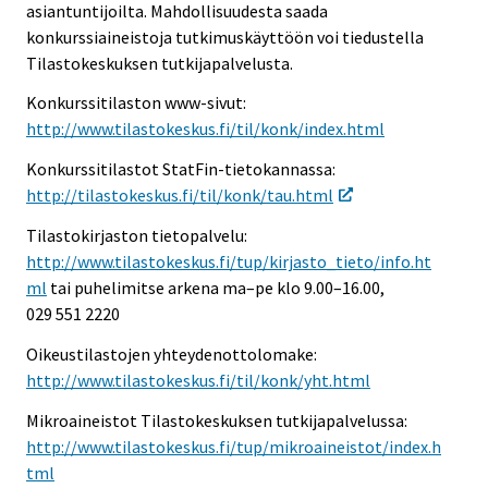
asiantuntijoilta. Mahdollisuudesta saada
konkurssiaineistoja tutkimuskäyttöön voi tiedustella
Tilastokeskuksen tutkijapalvelusta.
Konkurssitilaston www-sivut:
http://www.tilastokeskus.fi/til/konk/index.html
Konkurssitilastot StatFin-tietokannassa:
http://tilastokeskus.fi/til/konk/tau.html
Tilastokirjaston tietopalvelu:
http://www.tilastokeskus.fi/tup/kirjasto_tieto/info.ht
ml
tai puhelimitse arkena ma–pe klo 9.00–16.00,
029 551 2220
Oikeustilastojen yhteydenottolomake:
http://www.tilastokeskus.fi/til/konk/yht.html
Mikroaineistot Tilastokeskuksen tutkijapalvelussa:
http://www.tilastokeskus.fi/tup/mikroaineistot/index.h
tml