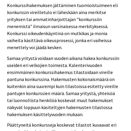
Konkurssihakemuksen jättäminen tuomioistuimeen eli
konkurssin vireilletulo ei läheskään aina merkitse
yrityksen tai ammatinharjoittajan "konkurssiin
menemistä" ilmaisun varsinaisessa merkityksessä.
Konkurssi oikeudenkäyntinä on mutkikas ja monia
vaiheita käsittävä oikeusprosessi, jonka eri vaiheissa
menettely voi jäädä kesken.
Samaa yritystä voidaan vuoden aikana hakea konkurssiin
useiden eri velkojien toimesta. Kalenterivuoden
ensimmäinen konkurssihakemus tilastoidaan vireille
pantuna konkurssina. Hakemusten kokonaismäärä on
kuitenkin aina suurempi kuin tilastoissa esitetty vireille
pantujen konkurssien määrä. Samaa yritystä, yhteisöä
tai luonnollista henkilöä koskevat muut hakemukset
näkyvät loppuun käsiteltyjen hakemusten tilastossa
hakemuksen käsittelyvuoden mukaan.
Päättyneitä konkursseja koskevat tilastot kuvaavat eri