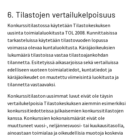
6. Tilastojen vertailukelpoisuus
Konkurssitilastossa käytetään Tilastokeskuksen
uusinta toimialaluokitusta TOL 2008. Kunnittaisissa
tarkasteluissa käytetään tilastovuoden lopussa
voimassa olevaa kuntaluokitusta. Käräjäoikeuksien
lukumäärä tilastoissa vastaa tilastoajankohdan
tilannetta. Esitetyissä aikasarjoissa sekä vertailuissa
edelliseen vuoteen toimialatiedot, kuntatiedot ja
käräjäoikeudet on muutettu viimeisintä luokitusta ja
tilannetta vastaavaksi.
Konkurssitilaston uusimmat luvut eivät ole täysin
vertailukelpoisia Tilastokeskuksen aiemmin esimerkiksi
konkurssitiedotteissa julkaisemien konkurssitilastojen
kanssa. Konkurssien kokonaismäärät eivät ole
muuttuneet vuosi-, neljännesvuosi- tai kuukausitasolla,
ainoastaan toimialaa ja oikeudellisia muotoja koskevia