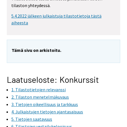
m
tilaston yhteydessä.
o
v
5.4.2022 jälkeen julkaistuja tilastotietoja tästä
i
aiheesta
n
g
t
o
Tämä sivu on arkistoitu.
a
n
o
t
Laatuseloste: Konkurssit
h
1. Tilastotietojen relevanssi
e
r
2. Tilaston menetelmäkuvaus
s
3. Tietojen oikeellisuus ja tarkkuus
e
4. Julkaistujen tietojen ajantasaisuus
r
5. Tietojen saatavuus
v
6. Tilastojen vertailukelpoisuus