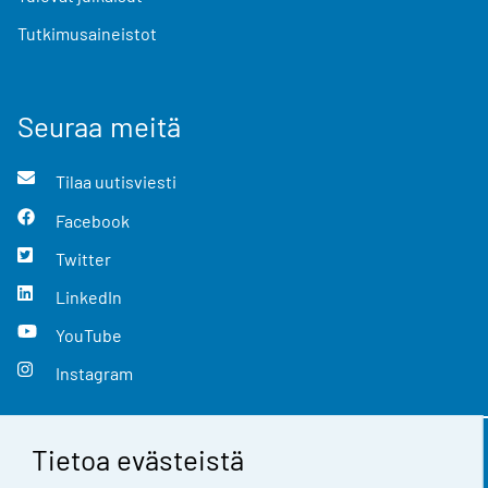
Tutkimusaineistot
Seuraa meitä
Tilaa uutisviesti
Facebook
Twitter
LinkedIn
YouTube
Instagram
Tietoa evästeistä
Yhteystiedot