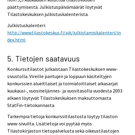
päättymisestä. Julkistuspäivämäärät löytyvät
Tilastokeskuksen julkistuskalenterista.
Julkistuskalenteri:
http://www.tilastokeskus.fi/ajk/julkistamiskalenteri/in
dex.html
5. Tietojen saatavuus
Konkurssitilastot julkaistaan Tilastokeskuksen www-
sivustolla. Vireille pantujen ja loppuun käsiteltyjen
konkurssien alueittaiset ja toimialoittaiset aikasarjat
kuukausi-, vuosineljännes- ja vuositasolla vuodesta 2003
alkaen löytyvät Tilastokeskuksen maksuttomasta
StatFin-tietokannasta.
Tarkempia tietoja konkurssitilastosta löytyy tilaston
www-sivuilta. Lisätietoja voi pyytää myös
Tilastokirjaston tietopalvelusta sekä oikeustilastojen