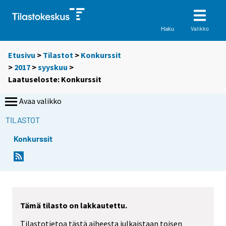
Valikko
Haku
Etusivu
>
Tilastot
>
Konkurssit
>
2017
>
syyskuu
>
Laatuseloste: Konkurssit
Avaa valikko
TILASTOT
Konkurssit
Y
o
u
a
r
Tämä tilasto on lakkautettu.
e
Tilastotietoa tästä aiheesta julkaistaan toisen