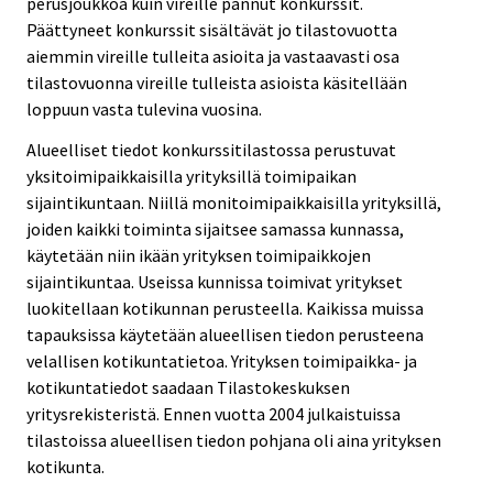
perusjoukkoa kuin vireille pannut konkurssit.
Päättyneet konkurssit sisältävät jo tilastovuotta
aiemmin vireille tulleita asioita ja vastaavasti osa
tilastovuonna vireille tulleista asioista käsitellään
loppuun vasta tulevina vuosina.
Alueelliset tiedot konkurssitilastossa perustuvat
yksitoimipaikkaisilla yrityksillä toimipaikan
sijaintikuntaan. Niillä monitoimipaikkaisilla yrityksillä,
joiden kaikki toiminta sijaitsee samassa kunnassa,
käytetään niin ikään yrityksen toimipaikkojen
sijaintikuntaa. Useissa kunnissa toimivat yritykset
luokitellaan kotikunnan perusteella. Kaikissa muissa
tapauksissa käytetään alueellisen tiedon perusteena
velallisen kotikuntatietoa. Yrityksen toimipaikka- ja
kotikuntatiedot saadaan Tilastokeskuksen
yritysrekisteristä. Ennen vuotta 2004 julkaistuissa
tilastoissa alueellisen tiedon pohjana oli aina yrityksen
kotikunta.