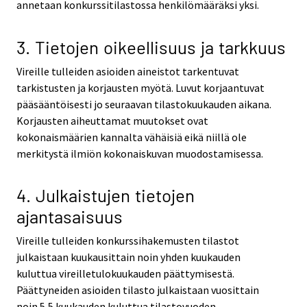
annetaan konkurssitilastossa henkilömääräksi yksi.
3. Tietojen oikeellisuus ja tarkkuus
Vireille tulleiden asioiden aineistot tarkentuvat
tarkistusten ja korjausten myötä. Luvut korjaantuvat
pääsääntöisesti jo seuraavan tilastokuukauden aikana.
Korjausten aiheuttamat muutokset ovat
kokonaismäärien kannalta vähäisiä eikä niillä ole
merkitystä ilmiön kokonaiskuvan muodostamisessa.
4. Julkaistujen tietojen
ajantasaisuus
Vireille tulleiden konkurssihakemusten tilastot
julkaistaan kuukausittain noin yhden kuukauden
kuluttua vireilletulokuukauden päättymisestä.
Päättyneiden asioiden tilasto julkaistaan vuosittain
noin 5,5 kuukauden kuluttua tilastovuoden