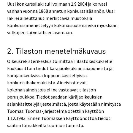
Uusi konkurssilaki tuli voimaan 1.9.2004 ja korvasi
vanhan vuonna 1868 annetun konkurssisäännön. Uusi
laki ei aiheuttanut merkittäviä muutoksia
konkurssimenettelyyn kokonaisuutena eikä myöskään
velkojien tai velallisen asemaan.
2. Tilaston menetelmäkuvaus
Oikeusrekisterikeskus toimittaa Tilastokeskukselle
kuukausittain tiedot käräjäoikeuksiin saapuneista ja
käräjäoikeuksissa loppuun käsitellyistä
konkurssihakemuksista. Aineistot ovat
kokonaisaineistoja eli ne vastaavat tilaston
perusjoukkoa. Tiedot saadaan käräjäoikeuksien
asiankäsittelyjärjestelmästä, josta käytetään nimitystä
Tuomas. Tuomas-järjestelmä otettiin käyttöön
1.12.1993. Ennen Tuomaksen käyttöönottoa tiedot
saatiin lomakkeilla tuomioistuimista.