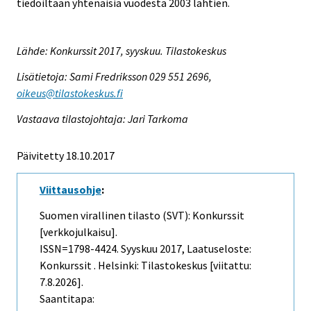
tiedoiltaan yhtenäisiä vuodesta 2003 lähtien.
Lähde: Konkurssit 2017, syyskuu. Tilastokeskus
Lisätietoja: Sami Fredriksson 029 551 2696,
oikeus@tilastokeskus.fi
Vastaava tilastojohtaja: Jari Tarkoma
Päivitetty 18.10.2017
Viittausohje
:
Suomen virallinen tilasto (SVT): Konkurssit
[verkkojulkaisu].
ISSN=1798-4424.
Syyskuu
2017, Laatuseloste:
Konkurssit . Helsinki: Tilastokeskus [viitattu:
7.8.2026].
Saantitapa: