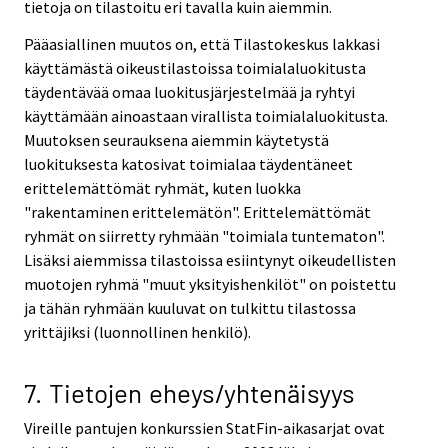
tietoja on tilastoitu eri tavalla kuin aiemmin.
Pääasiallinen muutos on, että Tilastokeskus lakkasi
käyttämästä oikeustilastoissa toimialaluokitusta
täydentävää omaa luokitusjärjestelmää ja ryhtyi
käyttämään ainoastaan virallista toimialaluokitusta.
Muutoksen seurauksena aiemmin käytetystä
luokituksesta katosivat toimialaa täydentäneet
erittelemättömät ryhmät, kuten luokka
"rakentaminen erittelemätön". Erittelemättömät
ryhmät on siirretty ryhmään "toimiala tuntematon".
Lisäksi aiemmissa tilastoissa esiintynyt oikeudellisten
muotojen ryhmä "muut yksityishenkilöt" on poistettu
ja tähän ryhmään kuuluvat on tulkittu tilastossa
yrittäjiksi (luonnollinen henkilö).
7. Tietojen eheys/yhtenäisyys
Vireille pantujen konkurssien StatFin-aikasarjat ovat