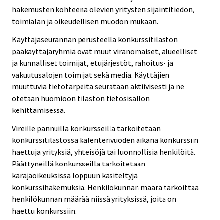
hakemusten kohteena olevien yritysten sijaintitiedon,
toimialan ja oikeudellisen muodon mukaan.
Käyttäjäseurannan perusteella konkurssitilaston
pääkäyttäjäryhmiä ovat muut viranomaiset, alueelliset
ja kunnalliset toimijat, etujärjestöt, rahoitus- ja
vakuutusalojen toimijat sekä media. Käyttäjien
muuttuvia tietotarpeita seurataan aktiivisesti ja ne
otetaan huomioon tilaston tietosisällön
kehittämisessä.
Vireille pannuilla konkursseilla tarkoitetaan
konkurssitilastossa kalenterivuoden aikana konkurssiin
haettuja yrityksiä, yhteisöjä tai luonnollisia henkilöitä.
Päättyneillä konkursseilla tarkoitetaan
käräjäoikeuksissa loppuun käsiteltyjä
konkurssihakemuksia. Henkilökunnan määrä tarkoittaa
henkilökunnan määrää niissä yrityksissä, joita on
haettu konkurssiin.