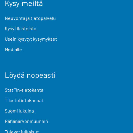
Kysy meiltä
Neuvonta ja tietopalvelu
Kysy tilastoista
Usein kysytyt kysymykset
Medialle
Löydä nopeasti
StatFin-tietokanta
Tilastotietokannat
Suomi lukuina
Rahanarvonmuunnin
Tulevat julkaisut