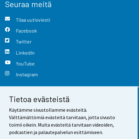
Seuraa meitä
Tilaa uutisviesti
Facebook
Twitter
LinkedIn
YouTube
Instagram
Tietoa evästeistä
Yhteystiedot
Käytämme sivustollamme evästeitä.
Palaute
Välttämättömiä evästeitä tarvitaan, jotta sivusto
toimii oikein. Muita evästeitä tarvitaan videoiden,
Käyttöehdot
podcastien ja palautepalvelun esittämiseen.
Tietosuoja