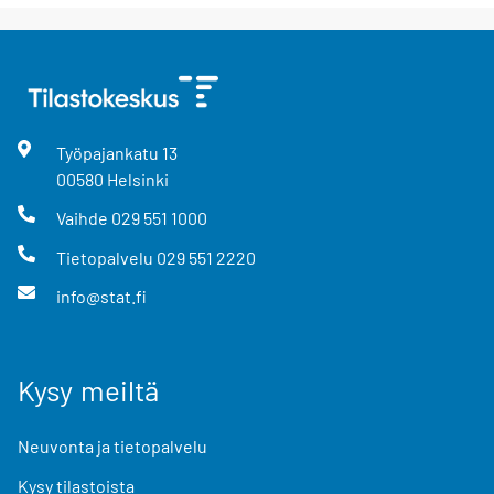
Työpajankatu
13
00580
Helsinki
Vaihde
029 551 1000
Tietopalvelu
029 551 2220
info@stat.fi
Kysy meiltä
Neuvonta ja tietopalvelu
Kysy tilastoista