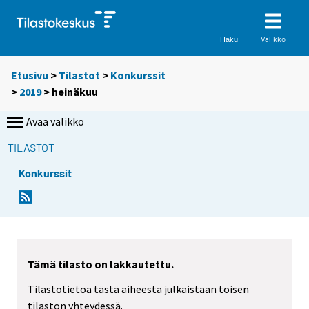
Valikko
Haku
Etusivu
>
Tilastot
>
Konkurssit
>
2019
>
heinäkuu
Avaa valikko
TILASTOT
Konkurssit
Tämä tilasto on lakkautettu.
Tilastotietoa tästä aiheesta julkaistaan toisen
tilaston yhteydessä.