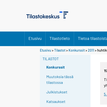
Etusivu
Tilastotieto
Tietoa tilastoist
Etusivu
>
Tilastot
>
Konkurssit
>
2011
>
huhti
TILASTOT
Konkurssit
T
Muutoksia tässä
T
tilastossa
y
Julkistukset
5
Katsaukset