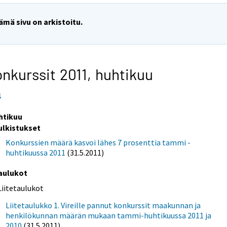
ämä sivu on arkistoitu.
nkurssit 2011,
huhtikuu
1
htikuu
ulkistukset
Konkurssien määrä kasvoi lähes 7 prosenttia tammi -
huhtikuussa 2011
(31.5.2011)
aulukot
Liitetaulukot
Liitetaulukko 1. Vireille pannut konkurssit maakunnan ja
henkilökunnan määrän mukaan tammi-huhtikuussa 2011 ja
2010
(31.5.2011)