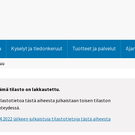
a
Kyselyt ja tiedonkeruut
Tuotteet ja palvelut
Aja
kuu
ämä tilasto on lakkautettu.
ilastotietoa tästä aiheesta julkaistaan toisen tilaston
hteydessä.
.4.2022 jälkeen julkaistuja tilastotietoja tästä aiheesta