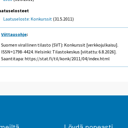
aatuselosteet
Laatuseloste: Konkurssit
(31.5.2011)
Viittausohje
:
Suomen virallinen tilasto (SVT): Konkurssit [verkkojulkaisu].
ISSN=1798-4424. Helsinki: Tilastokeskus [viitattu: 6.8.2026].
Saantitapa: https://stat.fi/til/konk/2011/04/index.html
meiltä
Löydä nopeasti