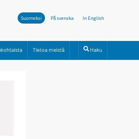
Suomeksi
På svenska
In English
nkohtaista
Tietoa meistä
Haku