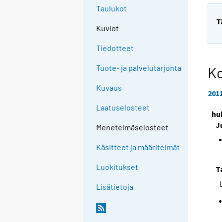
Taulukot
T
Kuviot
Tiedotteet
Tuote- ja palvelutarjonta
Ko
Kuvaus
201
Laatuselosteet
hu
J
Menetelmäselosteet
Käsitteet ja määritelmät
Luokitukset
T
Lisätietoja