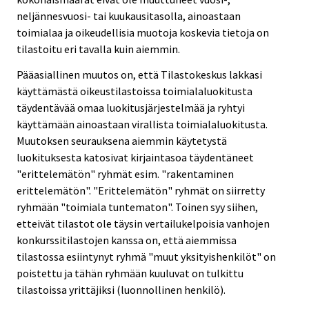
neljännesvuosi- tai kuukausitasolla, ainoastaan
toimialaa ja oikeudellisia muotoja koskevia tietoja on
tilastoitu eri tavalla kuin aiemmin.
Pääasiallinen muutos on, että Tilastokeskus lakkasi
käyttämästä oikeustilastoissa toimialaluokitusta
täydentävää omaa luokitusjärjestelmää ja ryhtyi
käyttämään ainoastaan virallista toimialaluokitusta.
Muutoksen seurauksena aiemmin käytetystä
luokituksesta katosivat kirjaintasoa täydentäneet
"erittelemätön" ryhmät esim. "rakentaminen
erittelemätön". "Erittelemätön" ryhmät on siirretty
ryhmään "toimiala tuntematon". Toinen syy siihen,
etteivät tilastot ole täysin vertailukelpoisia vanhojen
konkurssitilastojen kanssa on, että aiemmissa
tilastossa esiintynyt ryhmä "muut yksityishenkilöt" on
poistettu ja tähän ryhmään kuuluvat on tulkittu
tilastoissa yrittäjiksi (luonnollinen henkilö).