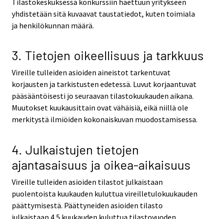
Tilastokeskuksessa konkurssiin haettuun yritykseen
yhdistetään sitä kuvaavat taustatiedot, kuten toimiala
ja henkilökunnan määrä.
3. Tietojen oikeellisuus ja tarkkuus
Vireille tulleiden asioiden aineistot tarkentuvat
korjausten ja tarkistusten edetessä. Luvut korjaantuvat
pääsääntöisesti jo seuraavan tilastokuukauden aikana.
Muutokset kuukausittain ovat vähäisiä, eikä niillä ole
merkitystä ilmiöiden kokonaiskuvan muodostamisessa.
4. Julkaistujen tietojen
ajantasaisuus ja oikea-aikaisuus
Vireille tulleiden asioiden tilastot julkaistaan
puolentoista kuukauden kuluttua vireilletulokuukauden
päättymisestä. Päättyneiden asioiden tilasto
julkaistaan 4,5 kuukauden kuluttua tilastovuoden