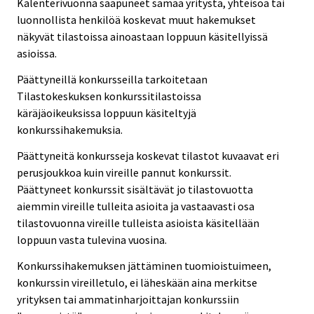
Kalenterivuonna saapuneet samaa yritystä, yhteisöä tai
luonnollista henkilöä koskevat muut hakemukset
näkyvät tilastoissa ainoastaan loppuun käsitellyissä
asioissa.
Päättyneillä konkursseilla tarkoitetaan
Tilastokeskuksen konkurssitilastoissa
käräjäoikeuksissa loppuun käsiteltyjä
konkurssihakemuksia.
Päättyneitä konkursseja koskevat tilastot kuvaavat eri
perusjoukkoa kuin vireille pannut konkurssit.
Päättyneet konkurssit sisältävät jo tilastovuotta
aiemmin vireille tulleita asioita ja vastaavasti osa
tilastovuonna vireille tulleista asioista käsitellään
loppuun vasta tulevina vuosina.
Konkurssihakemuksen jättäminen tuomioistuimeen,
konkurssin vireilletulo, ei läheskään aina merkitse
yrityksen tai ammatinharjoittajan konkurssiin