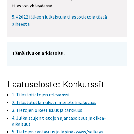
tilaston yhteydessä.
5.4.2022 jälkeen julkaistuja tilastotietoja tästä
aiheesta
Tämä sivu on arkistoitu.
Laatuseloste: Konkurssit
1. Tilastotietojen relevanssi
2. Tilastotutkimuksen menetelmäkuvaus
3. Tietojen oikeellisuus ja tarkkuus
4. Julkaistujen tietojen ajantasaisuus ja oikea-
aikaisuus
5. Tietojen saatavuus ja läpinäkyvyys/selkeys