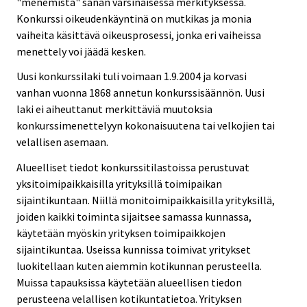
"menemistä" sanan varsinaisessa merkityksessä.
Konkurssi oikeudenkäyntinä on mutkikas ja monia
vaiheita käsittävä oikeusprosessi, jonka eri vaiheissa
menettely voi jäädä kesken.
Uusi konkurssilaki tuli voimaan 1.9.2004 ja korvasi
vanhan vuonna 1868 annetun konkurssisäännön. Uusi
laki ei aiheuttanut merkittäviä muutoksia
konkurssimenettelyyn kokonaisuutena tai velkojien tai
velallisen asemaan.
Alueelliset tiedot konkurssitilastoissa perustuvat
yksitoimipaikkaisilla yrityksillä toimipaikan
sijaintikuntaan. Niillä monitoimipaikkaisilla yrityksillä,
joiden kaikki toiminta sijaitsee samassa kunnassa,
käytetään myöskin yrityksen toimipaikkojen
sijaintikuntaa. Useissa kunnissa toimivat yritykset
luokitellaan kuten aiemmin kotikunnan perusteella.
Muissa tapauksissa käytetään alueellisen tiedon
perusteena velallisen kotikuntatietoa. Yrityksen