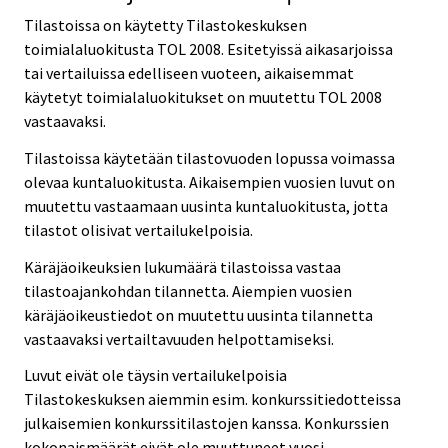
Tilastoissa on käytetty Tilastokeskuksen
toimialaluokitusta TOL 2008. Esitetyissä aikasarjoissa
tai vertailuissa edelliseen vuoteen, aikaisemmat
käytetyt toimialaluokitukset on muutettu TOL 2008
vastaavaksi.
Tilastoissa käytetään tilastovuoden lopussa voimassa
olevaa kuntaluokitusta. Aikaisempien vuosien luvut on
muutettu vastaamaan uusinta kuntaluokitusta, jotta
tilastot olisivat vertailukelpoisia.
Käräjäoikeuksien lukumäärä tilastoissa vastaa
tilastoajankohdan tilannetta. Aiempien vuosien
käräjäoikeustiedot on muutettu uusinta tilannetta
vastaavaksi vertailtavuuden helpottamiseksi.
Luvut eivät ole täysin vertailukelpoisia
Tilastokeskuksen aiemmin esim. konkurssitiedotteissa
julkaisemien konkurssitilastojen kanssa. Konkurssien
kokonaismäärät eivät ole muuttuneet vuosi-,