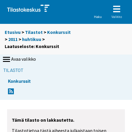
Valikko
Haku
Etusivu
>
Tilastot
>
Konkurssit
>
2011
>
huhtikuu
>
Laatuseloste: Konkurssit
Avaa valikko
TILASTOT
Konkurssit
Tämä tilasto on lakkautettu.
Tilastotietoa tästä aiheesta julkaistaan toisen