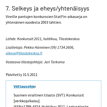
7. Selkeys ja eheys/yhtenäisyys
Vireille pantujen konkurssien StatFin-aikasarja on
yhtenäinen vuodesta 2003 lähtien.
Lähde: Konkurssit 2011, huhtikuu, Tilastokeskus
Lisätietoja: Pekka Hänninen (09) 1734 2606,
oikeus@tilastokeskus.fi
Vastaava tilastojohtaja: Jari Tarkoma
Päivitetty 31.5.2011
Viittausohje
:
Suomen virallinen tilasto (SVT): Konkurssit
[verkkojulkaisu].
ISSN=1798-4424.
Huhtikuu
2011, Laatuseloste: