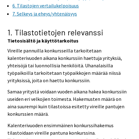
6. Tilastojen vertailukelpoisuus
7. Selkeys ja eheys/yhtenäisyys
1. Tilastotietojen relevanssi
Tietosisältö ja käyttötarkoitus
Vireille pannuilla konkursseilla tarkoitetaan
kalenterivuoden aikana konkurssiin haettuja yrityksiä,
yhteisöjä tai luonnollisia henkilöitä. Uhanalaisilla
työpaikoilla tarkoitetaan työpaikkojen määrää niissä
yrityksissä, joita on haettu konkurssiin.
Samaa yritystä voidaan vuoden aikana hakea konkurssiin
useiden eri velkojien toimesta. Hakemusten määrä on
aina suurempi kuin tilastoissa esitetty vireille pantujen
konkurssien määrä.
Kalenterivuoden ensimmäinen konkurssihakemus
tilastoidaan vireille pantuna konkurssina.