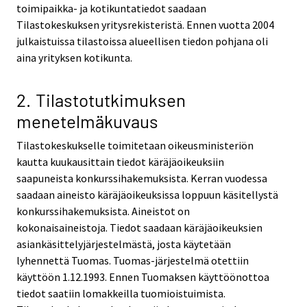
toimipaikka- ja kotikuntatiedot saadaan
Tilastokeskuksen yritysrekisteristä. Ennen vuotta 2004
julkaistuissa tilastoissa alueellisen tiedon pohjana oli
aina yrityksen kotikunta.
2. Tilastotutkimuksen
menetelmäkuvaus
Tilastokeskukselle toimitetaan oikeusministeriön
kautta kuukausittain tiedot käräjäoikeuksiin
saapuneista konkurssihakemuksista. Kerran vuodessa
saadaan aineisto käräjäoikeuksissa loppuun käsitellystä
konkurssihakemuksista. Aineistot on
kokonaisaineistoja. Tiedot saadaan käräjäoikeuksien
asiankäsittelyjärjestelmästä, josta käytetään
lyhennettä Tuomas. Tuomas-järjestelmä otettiin
käyttöön 1.12.1993. Ennen Tuomaksen käyttöönottoa
tiedot saatiin lomakkeilla tuomioistuimista.