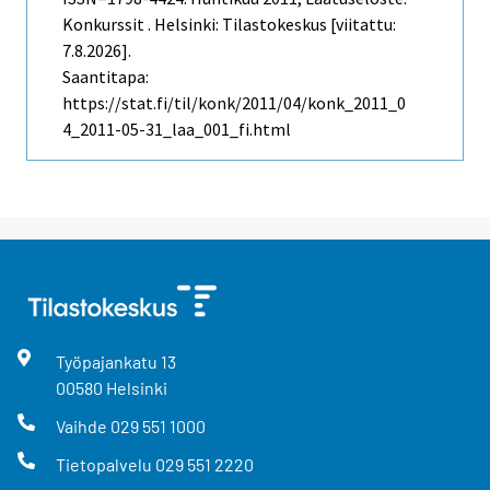
Konkurssit . Helsinki: Tilastokeskus [viitattu:
7.8.2026].
Saantitapa:
https://stat.fi/til/konk/2011/04/konk_2011_0
4_2011-05-31_laa_001_fi.html
Työpajankatu
13
00580
Helsinki
Vaihde
029 551 1000
Tietopalvelu
029 551 2220