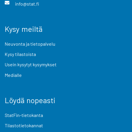
info@stat.fi
Kysy meiltä
Neuvonta ja tietopalvelu
Kysy tilastoista
Usein kysytyt kysymykset
Medialle
Löydä nopeasti
StatFin-tietokanta
Tilastotietokannat