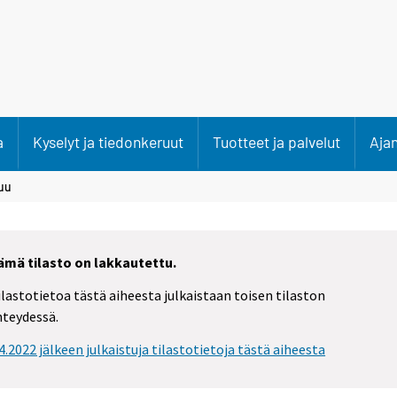
a
Kyselyt ja tiedonkeruut
Tuotteet ja palvelut
Aja
uu
ämä tilasto on lakkautettu.
ilastotietoa tästä aiheesta julkaistaan toisen tilaston
hteydessä.
.4.2022 jälkeen julkaistuja tilastotietoja tästä aiheesta