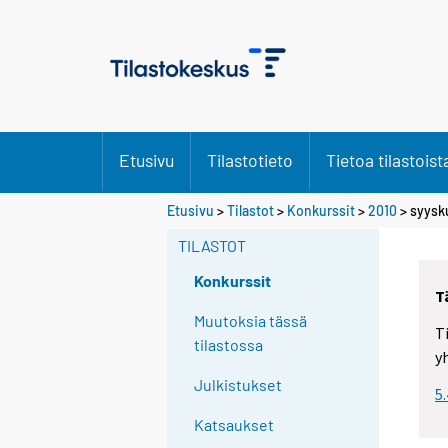
Etusivu
Tilastotieto
Tietoa tilastoist
Etusivu
>
Tilastot
>
Konkurssit
>
2010
>
syysk
TILASTOT
Konkurssit
T
Muutoksia tässä
T
tilastossa
y
Julkistukset
5
Katsaukset