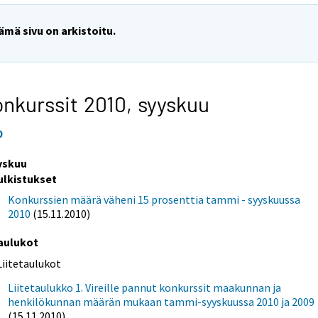
ämä sivu on arkistoitu.
nkurssit 2010,
syyskuu
0
yskuu
ulkistukset
Konkurssien määrä väheni 15 prosenttia tammi - syyskuussa
2010
(15.11.2010)
aulukot
Liitetaulukot
Liitetaulukko 1. Vireille pannut konkurssit maakunnan ja
henkilökunnan määrän mukaan tammi-syyskuussa 2010 ja 2009
(15.11.2010)