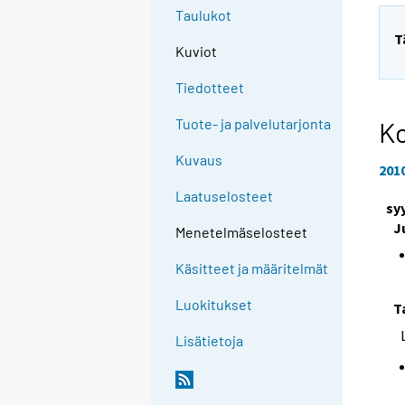
Taulukot
T
Kuviot
Tiedotteet
Tuote- ja palvelutarjonta
Ko
Kuvaus
201
Laatuselosteet
sy
J
Menetelmäselosteet
Käsitteet ja määritelmät
Luokitukset
T
Lisätietoja