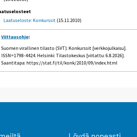
aatuselosteet
Laatuseloste: Konkurssit
(15.11.2010)
Viittausohje
:
Suomen virallinen tilasto (SVT): Konkurssit [verkkojulkaisu].
ISSN=1798-4424. Helsinki: Tilastokeskus [viitattu: 6.8.2026].
Saantitapa: https://stat.fi/til/konk/2010/09/index.html
meiltä
Löydä nopeasti