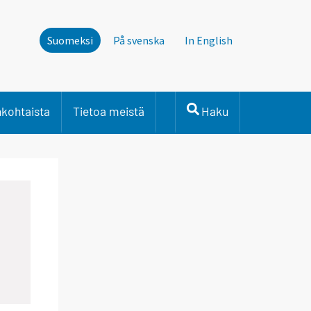
Suomeksi
På svenska
In English
nkohtaista
Tietoa meistä
Haku