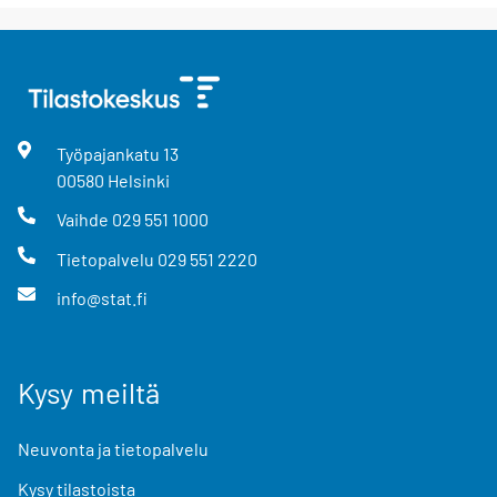
Työpajankatu
13
00580
Helsinki
Vaihde
029 551 1000
Tietopalvelu
029 551 2220
info@stat.fi
Kysy meiltä
Neuvonta ja tietopalvelu
Kysy tilastoista