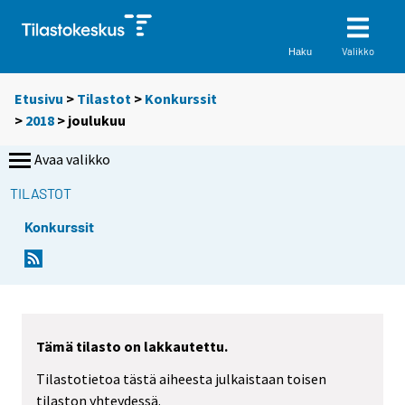
Valikko
Haku
Etusivu
>
Tilastot
>
Konkurssit
>
2018
>
joulukuu
Avaa valikko
TILASTOT
Konkurssit
Tämä tilasto on lakkautettu.
Tilastotietoa tästä aiheesta julkaistaan toisen
tilaston yhteydessä.