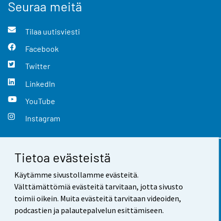
Seuraa meitä
Tilaa uutisviesti
Facebook
Twitter
LinkedIn
YouTube
Instagram
Tietoa evästeistä
Yhteystiedot
Käytämme sivustollamme evästeitä.
Palaute
Välttämättömiä evästeitä tarvitaan, jotta sivusto
toimii oikein. Muita evästeitä tarvitaan videoiden,
Käyttöehdot
podcastien ja palautepalvelun esittämiseen.
Tietosuoja