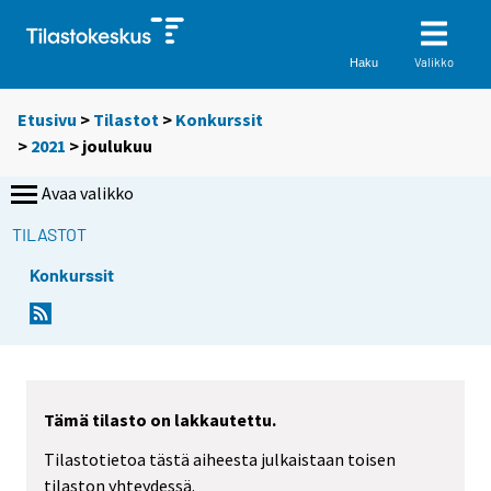
Valikko
Haku
Etusivu
>
Tilastot
>
Konkurssit
>
2021
>
joulukuu
Avaa valikko
TILASTOT
Konkurssit
Tämä tilasto on lakkautettu.
Tilastotietoa tästä aiheesta julkaistaan toisen
tilaston yhteydessä.