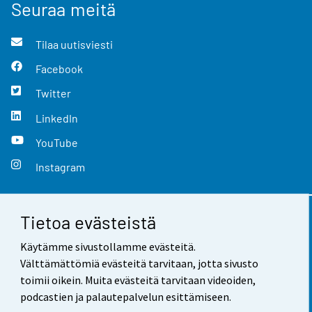
Seuraa meitä
Tilaa uutisviesti
Facebook
Twitter
LinkedIn
YouTube
Instagram
Tietoa evästeistä
Yhteystiedot
Käytämme sivustollamme evästeitä.
Palaute
Välttämättömiä evästeitä tarvitaan, jotta sivusto
toimii oikein. Muita evästeitä tarvitaan videoiden,
Käyttöehdot
podcastien ja palautepalvelun esittämiseen.
Tietosuoja