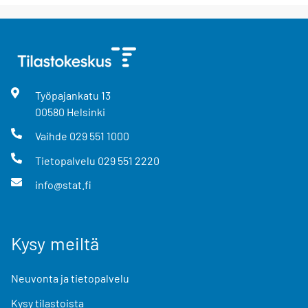
Työpajankatu
13
00580
Helsinki
Vaihde
029 551 1000
Tietopalvelu
029 551 2220
info@stat.fi
Kysy meiltä
Neuvonta ja tietopalvelu
Kysy tilastoista