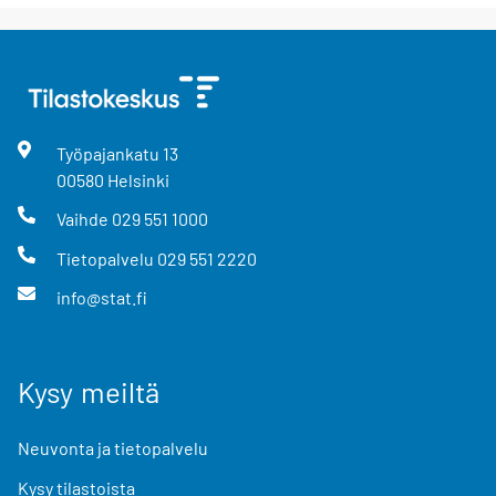
Työpajankatu
13
00580
Helsinki
Vaihde
029 551 1000
Tietopalvelu
029 551 2220
info@stat.fi
Kysy meiltä
Neuvonta ja tietopalvelu
Kysy tilastoista