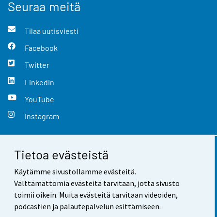
Seuraa meitä
Tilaa uutisviesti
Facebook
Twitter
LinkedIn
YouTube
Instagram
Tietoa evästeistä
Yhteystiedot
Käytämme sivustollamme evästeitä.
Palaute
Välttämättömiä evästeitä tarvitaan, jotta sivusto
toimii oikein. Muita evästeitä tarvitaan videoiden,
Käyttöehdot
podcastien ja palautepalvelun esittämiseen.
Tietosuoja