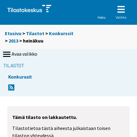
Valikko
Haku
Etusivu
>
Tilastot
>
Konkurssit
>
2013
>
heinäkuu
Avaa valikko
TILASTOT
Konkurssit
Tämä tilasto on lakkautettu.
Tilastotietoa tästä aiheesta julkaistaan toisen
tilaston yhteydessä.