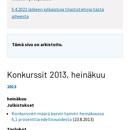
5.4.2022 jälkeen julkaistuja tilastotietoja tästä
aiheesta
Tämä sivu on arkistoitu.
Konkurssit 2013,
heinäkuu
2013
heinäkuu
Julkistukset
Konkurssien määrä kasvoi tammi-heinäkuussa
6,1 prosenttia edellisvuodesta
(23.8.2013)
Taulukot