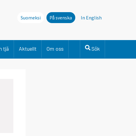
Suomeksi
På svenska
In English
 tjä
Aktuellt
Om oss
Sök