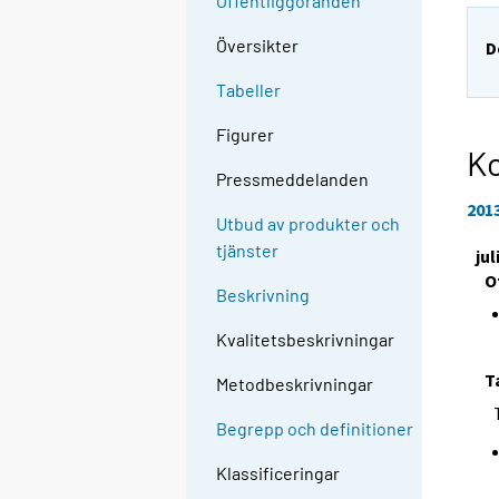
Offentliggöranden
Översikter
D
Tabeller
Figurer
Ko
Pressmeddelanden
201
Utbud av produkter och
tjänster
jul
O
Beskrivning
Kvalitetsbeskrivningar
T
Metodbeskrivningar
Begrepp och definitioner
Klassificeringar