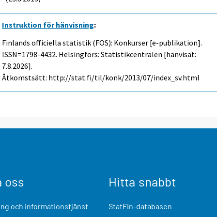
Instruktion för hänvisning
:
Finlands officiella statistik (FOS): Konkurser [e-publikation].
ISSN=1798-4432. Helsingfors: Statistikcentralen [hänvisat:
7.8.2026].
Åtkomstsätt: http://stat.fi/til/konk/2013/07/index_sv.html
a oss
Hitta snabbt
ng och informationstjänst
StatFin-databasen