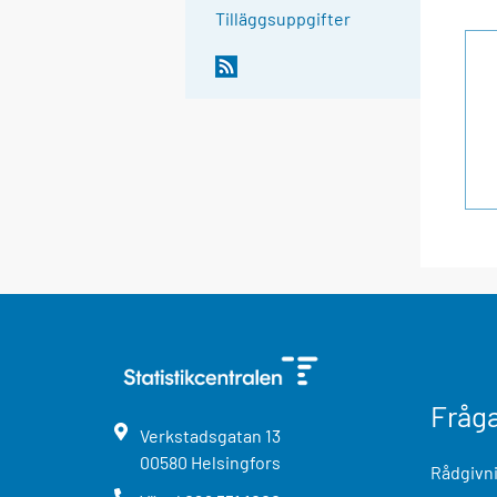
Tilläggsuppgifter
Fråg
Verkstadsgatan
13
00580
Helsingfors
Rådgivni