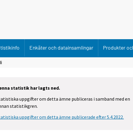
tistikinfo
Enkäter och datainsamlingar
Produkter och
li
enna statistik har lagts ned.
tatistiska uppgifter om detta ämne publiceras i samband med en
nnan statistikgren.
tatistiska uppgifter om detta ämne publicerade efter 5.4.2022.