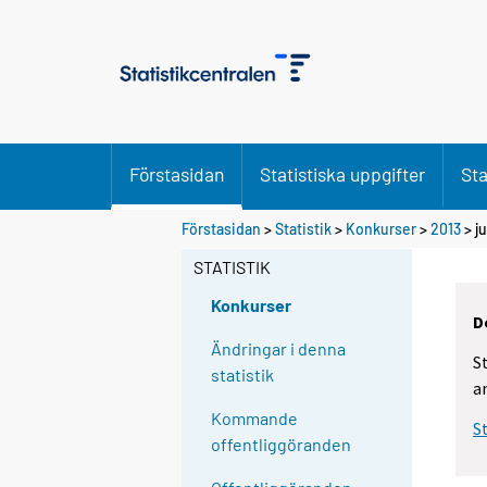
Förstasidan
Statistiska uppgifter
Sta
Förstasidan
>
Statistik
>
Konkurser
>
2013
>
ju
STATISTIK
Konkurser
D
Ändringar i denna
S
statistik
a
Kommande
S
offentliggöranden