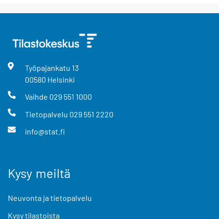
Työpajankatu
13
00580
Helsinki
Vaihde
029 551 1000
Tietopalvelu
029 551 2220
info@stat.fi
Kysy meiltä
Neuvonta ja tietopalvelu
Kysy tilastoista