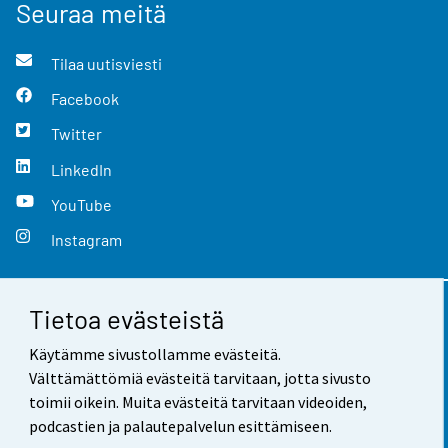
Seuraa meitä
Tilaa uutisviesti
Facebook
Twitter
LinkedIn
YouTube
Instagram
Tietoa evästeistä
Yhteystiedot
Käytämme sivustollamme evästeitä.
Palaute
Välttämättömiä evästeitä tarvitaan, jotta sivusto
toimii oikein. Muita evästeitä tarvitaan videoiden,
Käyttöehdot
podcastien ja palautepalvelun esittämiseen.
Tietosuoja