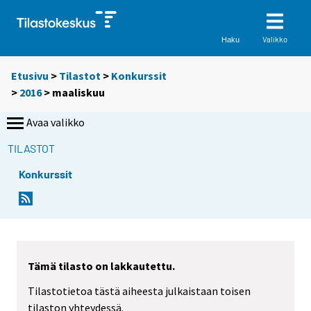
Valikko
Haku
Etusivu
>
Tilastot
>
Konkurssit
>
2016
>
maaliskuu
Avaa valikko
TILASTOT
Konkurssit
Tämä tilasto on lakkautettu.
Tilastotietoa tästä aiheesta julkaistaan toisen
tilaston yhteydessä.